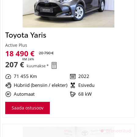
Toyota Yaris
Active Plus
18 490 €
20 790 €
KM 24%
207 €
kuumakse *
71 455 Km
2022
Hübriid (bensiin / elekter)
Esivedu
Automaat
68 kW
Saada ostusoov
See veebileht kasutab küpsiseid
Broneeritud
Kasutame küpsiseid sisu ja reklaamide isikupärastamiseks,