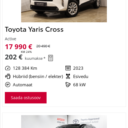
Toyota Yaris Cross
Active
17 990 €
20 490 €
KM 24%
202 €
kuumakse *
128 384 Km
2023
Hübriid (bensiin / elekter)
Esivedu
Automaat
68 kW
Saada ostusoov