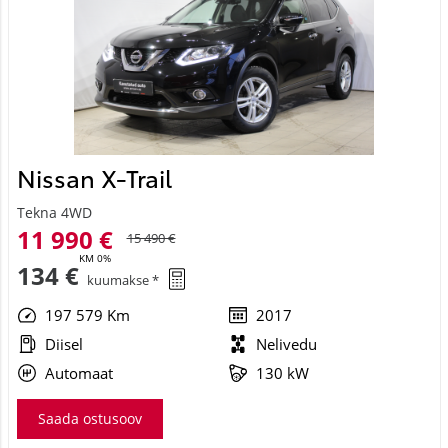
Nissan X-Trail
Tekna 4WD
11 990 €
15 490 €
KM 0%
134 €
kuumakse *
197 579 Km
2017
Diisel
Nelivedu
Automaat
130 kW
Saada ostusoov