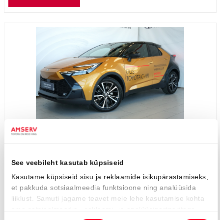
Toyota C-HR
Premiere Edition Hybrid
41 990 €
45 900 €
KM 24%
471 €
kuumakse *
25 500 Km
2023
Hübriid (bensiin / elekter)
Nelivedu