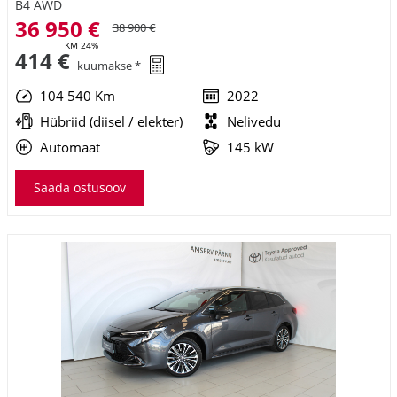
B4 AWD
36 950 €
38 900 €
KM 24%
414 €
kuumakse *
104 540 Km
2022
Hübriid (diisel / elekter)
Nelivedu
Automaat
145 kW
Saada ostusoov