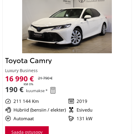
Toyota Camry
Luxury Business
16 990 €
21 790 €
KM 0%
190 €
kuumakse *
211 144 Km
2019
Hübriid (bensiin / elekter)
Esivedu
Automaat
131 kW
Saada ostusoov