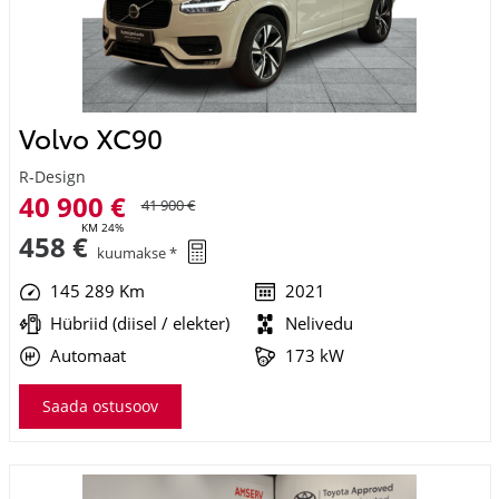
Volvo XC90
R-Design
40 900 €
41 900 €
KM 24%
458 €
kuumakse *
145 289 Km
2021
Hübriid (diisel / elekter)
Nelivedu
Automaat
173 kW
Saada ostusoov