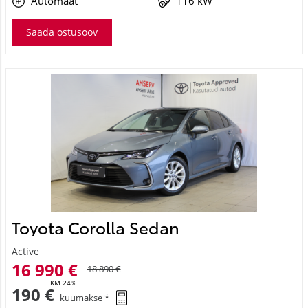
Automaat
116 kW
Saada ostusoov
Toyota Corolla Sedan
Active
16 990 €
18 890 €
KM 24%
190 €
kuumakse *