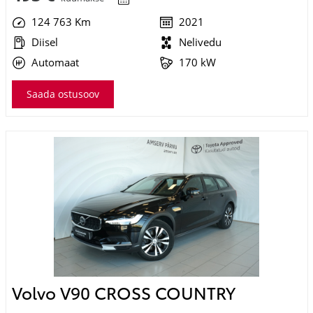
124 763 Km
2021
Diisel
Nelivedu
Automaat
170 kW
Saada ostusoov
Volvo V90 CROSS COUNTRY