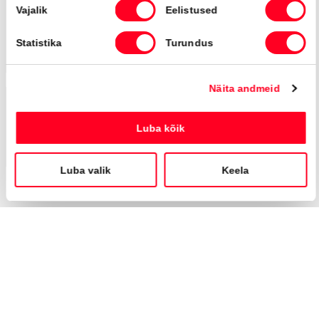
Automaat
112 kW
Saada ostusoov
Broneeritud
BRONEERITUD
Toyota Highlander
Luxury AWD
38 490 €
42 990 €
KM 24%