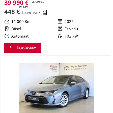
39 990 €
42 490 €
KM 24%
448 €
kuumakse *
11 000 Km
2025
Diisel
Esivedu
Automaat
103 kW
Saada ostusoov