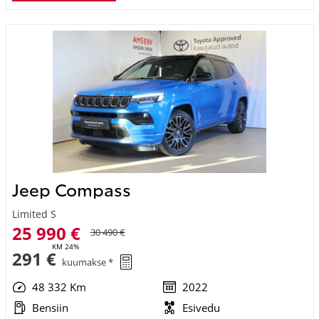
Jeep Compass
Limited S
25 990 €
30 490 €
KM 24%
291 €
kuumakse *
48 332 Km
2022
Bensiin
Esivedu