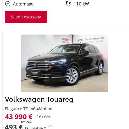
Automaat
110 kW
Saada ostusoov
Volkswagen Touareg
Elegance TDI V6 4Motion
43 990 €
49 290 €
KM 24%
493 €
kuumakse *