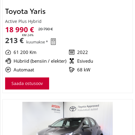
Toyota Yaris
Active Plus Hybrid
18 990 €
20 790 €
KM 24%
213 €
kuumakse *
61 200 Km
2022
Hübriid (bensiin / elekter)
Esivedu
Automaat
68 kW
Saada ostusoov