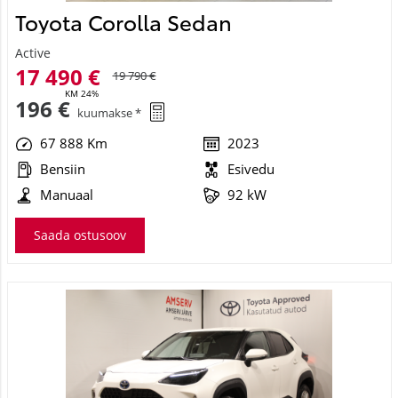
Toyota Corolla Sedan
Active
17 490 €
19 790 €
KM 24%
196 €
kuumakse *
67 888 Km
2023
Bensiin
Esivedu
Manuaal
92 kW
Saada ostusoov