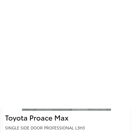
22 695 Km
2025
Elekter
Esivedu
Automaat
62 kW
Saada ostusoov
Toyota Proace Max
SINGLE SIDE DOOR PROFESSIONAL L3H3