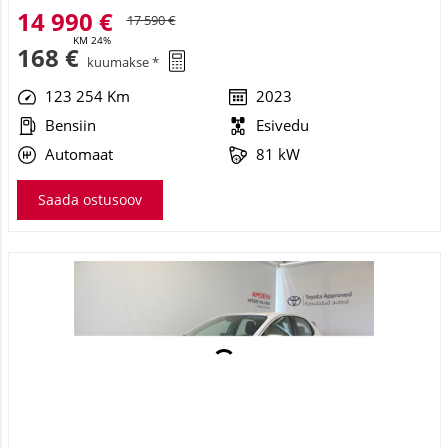
14 990 €
17 590 €
KM 24%
168 €
kuumakse *
123 254 Km
2023
Bensiin
Esivedu
Automaat
81 kW
Saada ostusoov