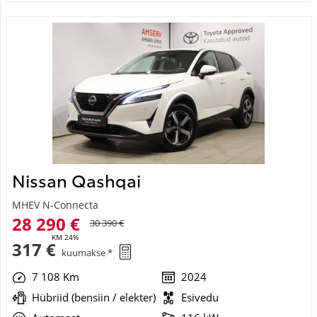
Nissan Qashqai
MHEV N-Connecta
28 290 €
30 390 €
KM 24%
317 €
kuumakse *
7 108 Km
2024
Hübriid (bensiin / elekter)
Esivedu