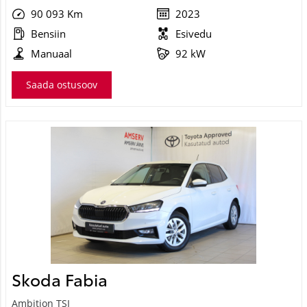
90 093 Km
2023
Bensiin
Esivedu
Manuaal
92 kW
Saada ostusoov
Skoda Fabia
Ambition TSI