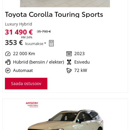
Toyota Corolla Touring Sports
Luxury Hybrid
31 490 €
35 790 €
KM 24%
353 €
kuumakse *
22 000 Km
2023
Hübriid (bensiin / elekter)
Esivedu
Automaat
72 kW
Saada ostusoov