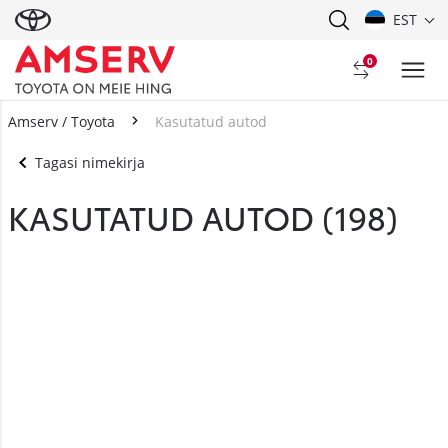
EST
0
Amserv / Toyota
Kasutatud autod
Tagasi nimekirja
KASUTATUD AUTOD (
198
)