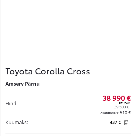
Toyota Corolla Cross
Amserv Pärnu
38 990 €
Hind:
KM 24%
39 500 €
510 €
allahindlus:
Kuumaks:
437 €