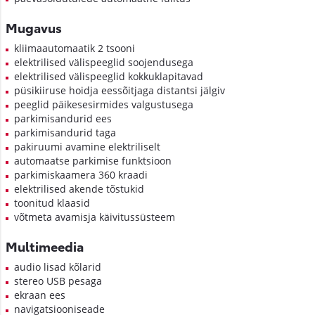
Mugavus
kliimaautomaatik 2 tsooni
elektrilised välispeeglid soojendusega
elektrilised välispeeglid kokkuklapitavad
püsikiiruse hoidja eessõitjaga distantsi jälgiv
peeglid päikesesirmides valgustusega
parkimisandurid ees
parkimisandurid taga
pakiruumi avamine elektriliselt
automaatse parkimise funktsioon
parkimiskaamera 360 kraadi
elektrilised akende tõstukid
toonitud klaasid
võtmeta avamisja käivitussüsteem
Multimeedia
audio lisad kõlarid
stereo USB pesaga
ekraan ees
navigatsiooniseade