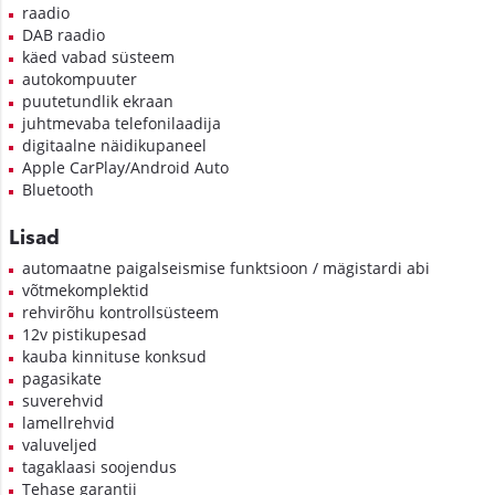
raadio
DAB raadio
käed vabad süsteem
autokompuuter
puutetundlik ekraan
juhtmevaba telefonilaadija
digitaalne näidikupaneel
Apple CarPlay/Android Auto
Bluetooth
Lisad
automaatne paigalseismise funktsioon / mägistardi abi
võtmekomplektid
rehvirõhu kontrollsüsteem
12v pistikupesad
kauba kinnituse konksud
pagasikate
suverehvid
lamellrehvid
valuveljed
tagaklaasi soojendus
Tehase garantii