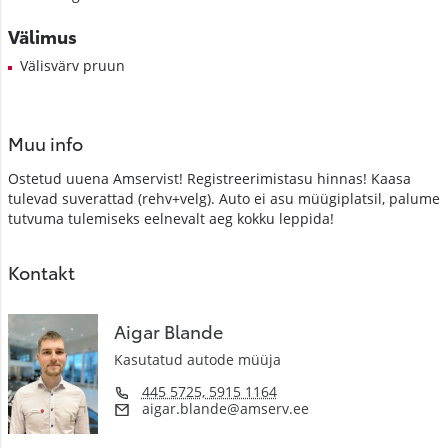
Välimus
Välisvärv pruun
Muu info
Ostetud uuena Amservist! Registreerimistasu hinnas! Kaasa
tulevad suverattad (rehv+velg). Auto ei asu müügiplatsil, palume
tutvuma tulemiseks eelnevalt aeg kokku leppida!
Kontakt
Aigar Blande
Kasutatud autode müüja
445 5725, 5915 1164
aigar.blande@amserv.ee