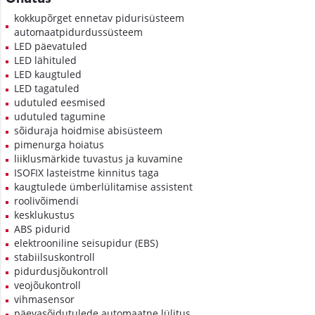
kokkupõrget ennetav pidurisüsteem
automaatpidurdussüsteem
LED päevatuled
LED lähituled
LED kaugtuled
LED tagatuled
udutuled eesmised
udutuled tagumine
sõiduraja hoidmise abisüsteem
pimenurga hoiatus
liiklusmärkide tuvastus ja kuvamine
ISOFIX lasteistme kinnitus taga
kaugtulede ümberlülitamise assistent
roolivõimendi
kesklukustus
ABS pidurid
elektrooniline seisupidur (EBS)
stabiilsuskontroll
pidurdusjõukontroll
veojõukontroll
vihmasensor
päevasõidutulede automaatne lülitus