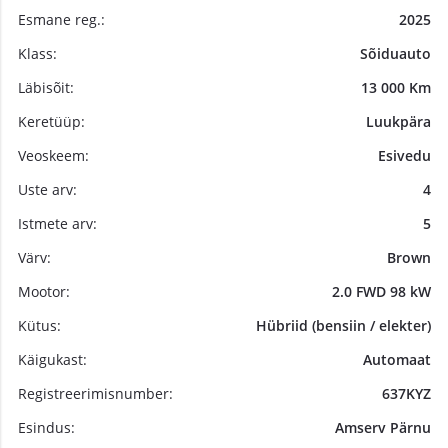
Esmane reg.:
2025
Klass:
Sõiduauto
Läbisõit:
13 000 Km
Keretüüp:
Luukpära
Veoskeem:
Esivedu
Uste arv:
4
Istmete arv:
5
Värv:
Brown
Mootor:
2.0 FWD 98 kW
Kütus:
Hübriid (bensiin / elekter)
Käigukast:
Automaat
Registreerimisnumber:
637KYZ
Esindus:
Amserv Pärnu