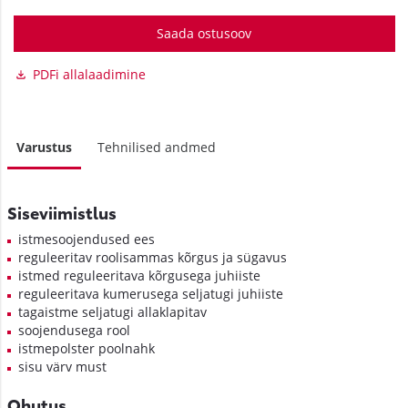
Saada ostusoov
PDFi allalaadimine
Varustus
Tehnilised andmed
Siseviimistlus
istmesoojendused ees
reguleeritav roolisammas kõrgus ja sügavus
istmed reguleeritava kõrgusega juhiiste
reguleeritava kumerusega seljatugi juhiiste
tagaistme seljatugi allaklapitav
soojendusega rool
istmepolster poolnahk
sisu värv must
Ohutus