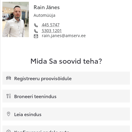
Rain Jänes
Automüüja
445 5747
5303 1201
rain.janes@amserv.ee
Mida Sa soovid teha?
Registreeru proovisõidule
Broneeri teenindus
Leia esindus
Konfigureeri endale auto