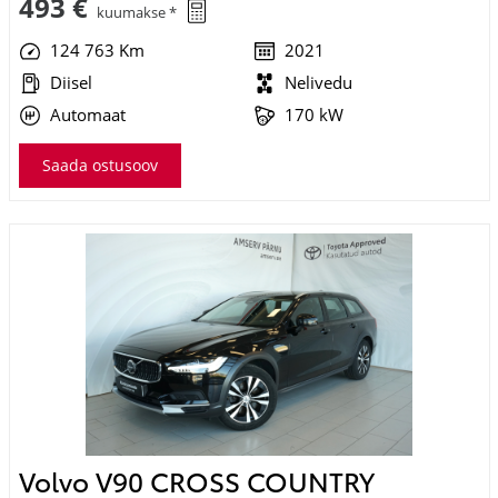
124 763 Km
2021
Diisel
Nelivedu
Automaat
170 kW
Saada ostusoov
Volvo V90 CROSS COUNTRY