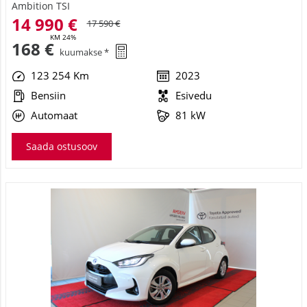
14 990 €
17 590 €
KM 24%
168 €
kuumakse *
123 254 Km
2023
Bensiin
Esivedu
Automaat
81 kW
Saada ostusoov