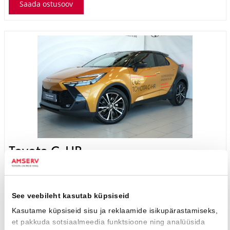
Toyota C-HR
Premiere Edition Hybrid
41 990 €
45 900 €
KM 24%
471 €
kuumakse *
25 500 Km
2023
Hübriid (bensiin / elekter)
Nelivedu