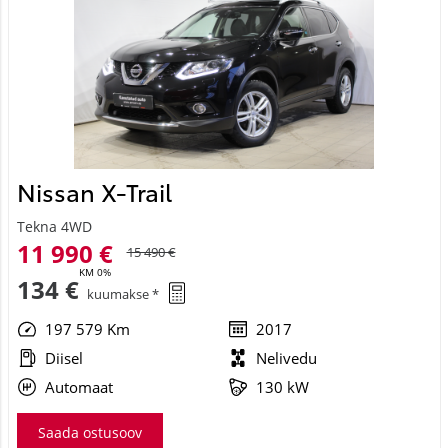
Nissan X-Trail
Tekna 4WD
11 990 €
15 490 €
KM 0%
134 €
kuumakse *
197 579 Km
2017
Diisel
Nelivedu
Automaat
130 kW
Saada ostusoov