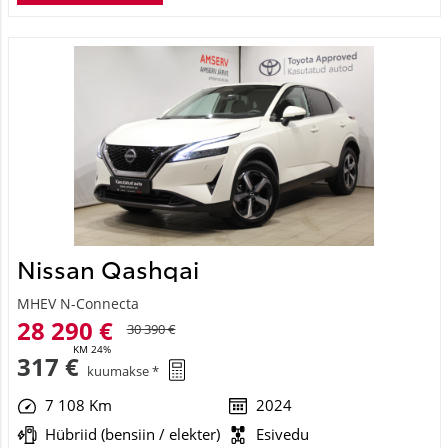
Nissan Qashqai
MHEV N-Connecta
28 290 €
30 390 €
KM 24%
317 €
kuumakse *
7 108 Km
2024
Hübriid (bensiin / elekter)
Esivedu