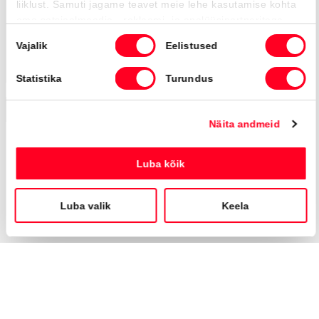
Automaat
112 kW
Saada ostusoov
Broneeritud
BRONEERITUD
Toyota Highlander
Luxury AWD
38 490 €
42 990 €
KM 24%