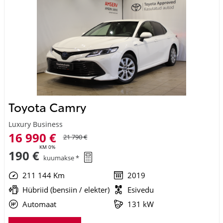
Toyota Camry
Luxury Business
16 990 €
21 790 €
KM 0%
190 €
kuumakse *
211 144 Km
2019
Hübriid (bensiin / elekter)
Esivedu
Automaat
131 kW
Saada ostusoov