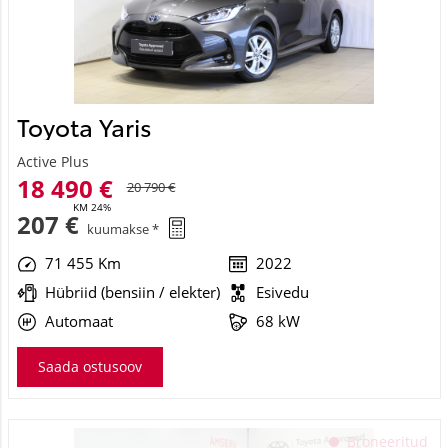
Toyota Yaris
Active Plus
18 490 €
20 790 €
KM 24%
207 €
kuumakse *
71 455 Km
2022
Hübriid (bensiin / elekter)
Esivedu
Automaat
68 kW
Saada ostusoov
See veebileht kasutab küpsiseid
Broneeritud
Kasutame küpsiseid sisu ja reklaamide isikupärastamiseks,