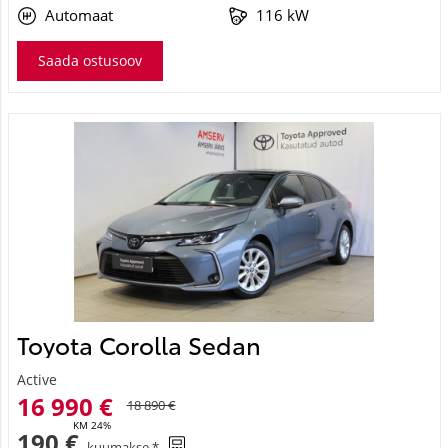
Automaat
116 kW
Saada ostusoov
Toyota Corolla Sedan
Active
16 990 €
18 890 €
KM 24%
190 €
kuumakse *