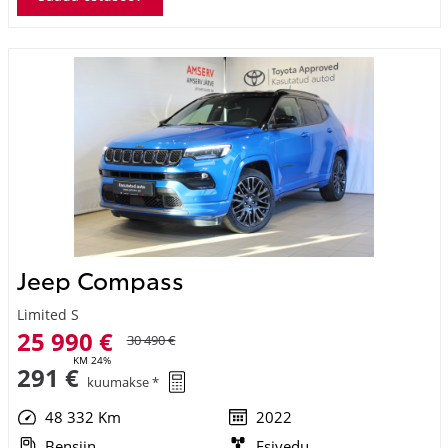
Jeep Compass
Limited S
25 990 €
30 490 €
KM 24%
291 €
kuumakse *
48 332 Km
2022
Bensiin
Esivedu