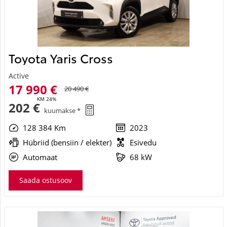
Toyota Yaris Cross
Active
17 990 €
20 490 €
KM 24%
202 €
kuumakse *
128 384 Km
2023
Hübriid (bensiin / elekter)
Esivedu
Automaat
68 kW
Saada ostusoov