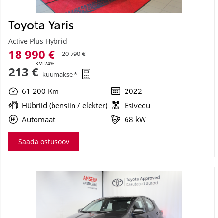
Toyota Yaris
Active Plus Hybrid
18 990 €
20 790 €
KM 24%
213 €
kuumakse *
61 200 Km
2022
Hübriid (bensiin / elekter)
Esivedu
Automaat
68 kW
Saada ostusoov