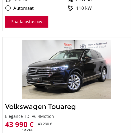
Automaat
110 kW
Saada ostusoov
Volkswagen Touareg
Elegance TDI V6 4Motion
43 990 €
49 290 €
KM 24%
493 €
kuumakse *