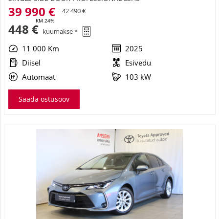
39 990 €
42 490 €
KM 24%
448 €
kuumakse *
11 000 Km
2025
Diisel
Esivedu
Automaat
103 kW
Saada ostusoov