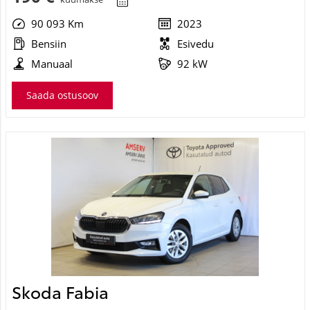
90 093 Km
2023
Bensiin
Esivedu
Manuaal
92 kW
Saada ostusoov
Skoda Fabia
Ambition TSI