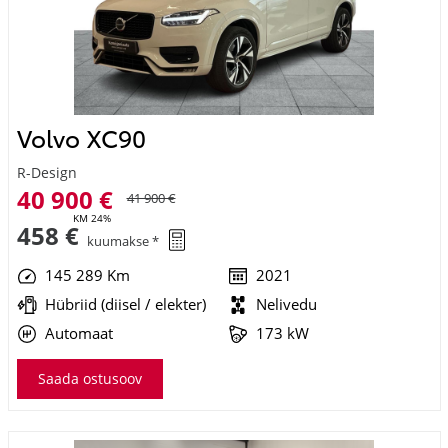
Volvo XC90
R-Design
40 900 €
41 900 €
KM 24%
458 €
kuumakse *
145 289 Km
2021
Hübriid (diisel / elekter)
Nelivedu
Automaat
173 kW
Saada ostusoov