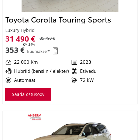
Toyota Corolla Touring Sports
Luxury Hybrid
31 490 €
35 790 €
KM 24%
353 €
kuumakse *
22 000 Km
2023
Hübriid (bensiin / elekter)
Esivedu
Automaat
72 kW
Saada ostusoov