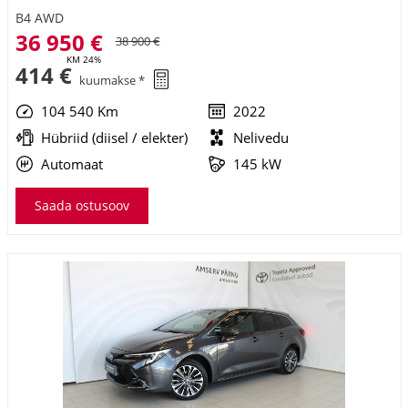
B4 AWD
36 950 €
38 900 €
KM 24%
414 €
kuumakse *
104 540 Km
2022
Hübriid (diisel / elekter)
Nelivedu
Automaat
145 kW
Saada ostusoov