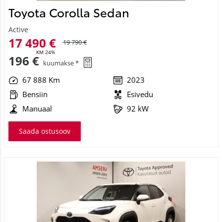
Toyota Corolla Sedan
Active
17 490 €
19 790 €
KM 24%
196 €
kuumakse *
67 888 Km
2023
Bensiin
Esivedu
Manuaal
92 kW
Saada ostusoov