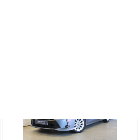
39 990 €
42 490 €
KM 24%
448 €
kuumakse *
11 000 Km
2025
Diisel
Esivedu
Automaat
103 kW
Saada ostusoov