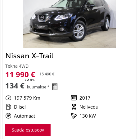
Nissan X-Trail
Tekna 4WD
11 990 €
15 490 €
KM 0%
134 €
kuumakse *
197 579 Km
2017
Diisel
Nelivedu
Automaat
130 kW
Saada ostusoov