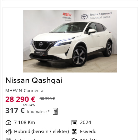
Nissan Qashqai
MHEV N-Connecta
28 290 €
30 390 €
KM 24%
317 €
kuumakse *
7 108 Km
2024
Hübriid (bensiin / elekter)
Esivedu