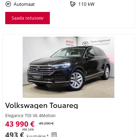
Automaat
110 kW
Saada ostusoov
Volkswagen Touareg
Elegance TDI V6 4Motion
43 990 €
49 290 €
KM 24%
493 €
kuumakse *