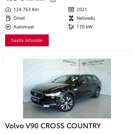
124 763 Km
2021
Diisel
Nelivedu
Automaat
170 kW
Saada ostusoov
Volvo V90 CROSS COUNTRY