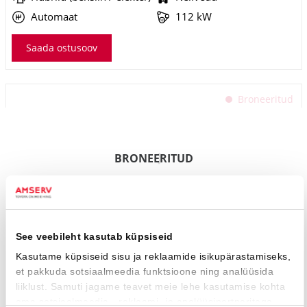
Automaat
112 kW
Saada ostusoov
Broneeritud
BRONEERITUD
Toyota Highlander
Luxury AWD
38 490 €
42 990 €
KM 24%