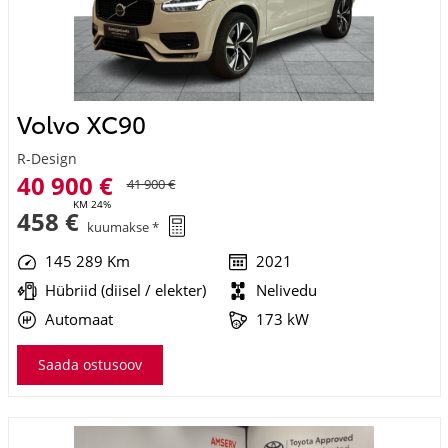
Volvo XC90
R-Design
40 900 €
41 900 €
KM 24%
458 €
kuumakse *
145 289 Km
2021
Hübriid (diisel / elekter)
Nelivedu
Automaat
173 kW
Saada ostusoov