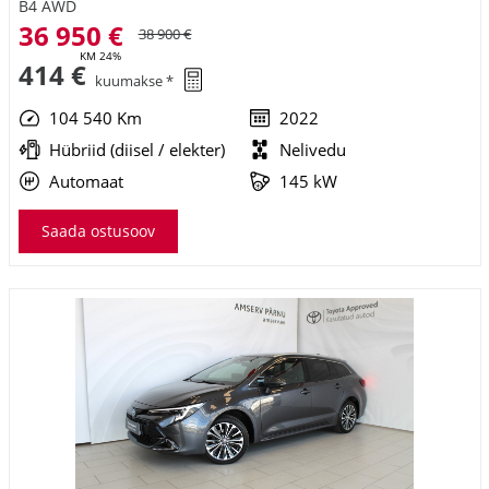
B4 AWD
36 950 €
38 900 €
KM 24%
414 €
kuumakse *
104 540 Km
2022
Hübriid (diisel / elekter)
Nelivedu
Automaat
145 kW
Saada ostusoov