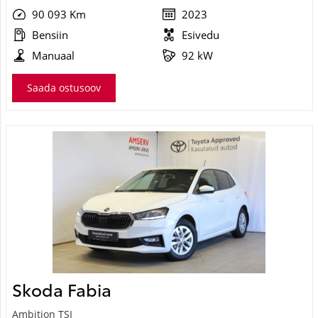
90 093 Km
2023
Bensiin
Esivedu
Manuaal
92 kW
Saada ostusoov
Skoda Fabia
Ambition TSI