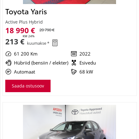
Toyota Yaris
Active Plus Hybrid
18 990 €
20 790 €
KM 24%
213 €
kuumakse *
61 200 Km
2022
Hübriid (bensiin / elekter)
Esivedu
Automaat
68 kW
Saada ostusoov