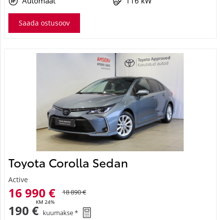
Automaat
116 kW
Saada ostusoov
Toyota Corolla Sedan
Active
16 990 €
18 890 €
KM 24%
190 €
kuumakse *