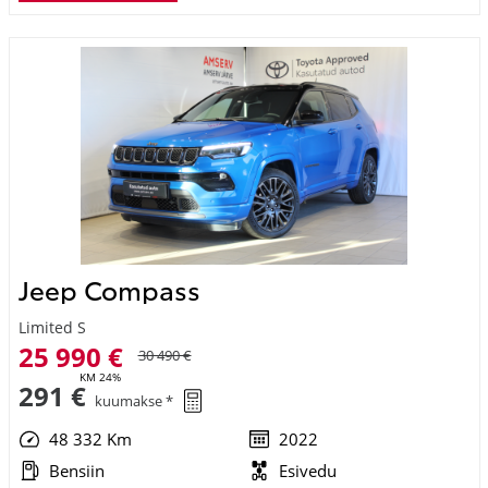
Jeep Compass
Limited S
25 990 €
30 490 €
KM 24%
291 €
kuumakse *
48 332 Km
2022
Bensiin
Esivedu