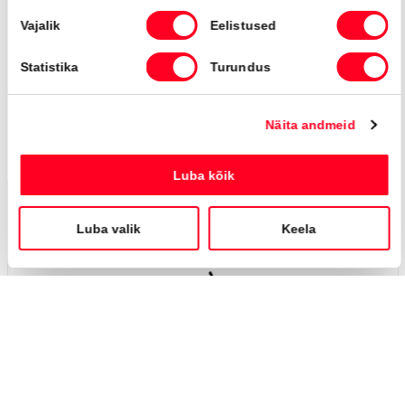
431 €
kuumakse *
74 421 Km
2021
Hübriid (bensiin / elekter)
Nelivedu
Automaat
140 kW
Saada ostusoov
Toyota Highlander