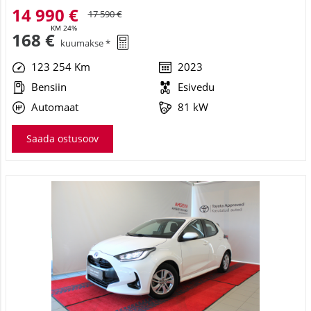
14 990 €
17 590 €
KM 24%
168 €
kuumakse *
123 254 Km
2023
Bensiin
Esivedu
Automaat
81 kW
Saada ostusoov