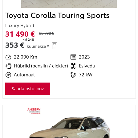
Toyota Corolla Touring Sports
Luxury Hybrid
31 490 €
35 790 €
KM 24%
353 €
kuumakse *
22 000 Km
2023
Hübriid (bensiin / elekter)
Esivedu
Automaat
72 kW
Saada ostusoov