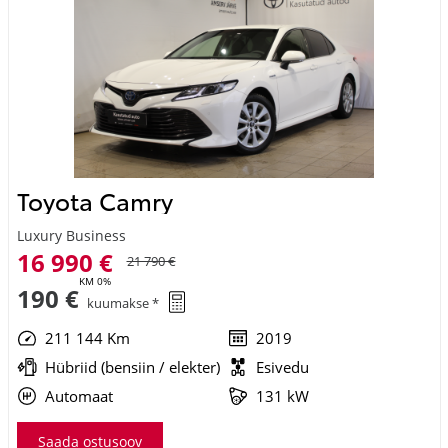
Toyota Camry
Luxury Business
16 990 €
21 790 €
KM 0%
190 €
kuumakse *
211 144 Km
2019
Hübriid (bensiin / elekter)
Esivedu
Automaat
131 kW
Saada ostusoov