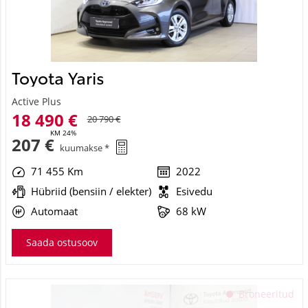
Toyota Yaris
Active Plus
18 490 €
20 790 €
KM 24%
207 €
kuumakse *
71 455 Km
2022
Hübriid (bensiin / elekter)
Esivedu
Automaat
68 kW
Saada ostusoov
See veebileht kasutab küpsiseid
Broneeritud
Kasutame küpsiseid sisu ja reklaamide isikupärastamiseks,