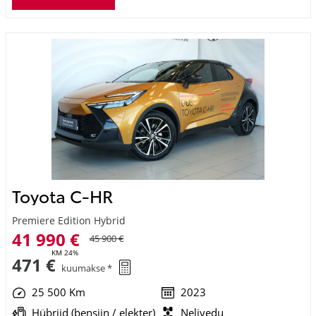
Toyota C-HR
Premiere Edition Hybrid
41 990 €
45 900 €
KM 24%
471 €
kuumakse *
25 500 Km
2023
Hübriid (bensiin / elekter)
Nelivedu