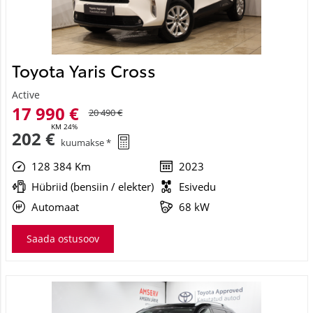
Toyota Yaris Cross
Active
17 990 €
20 490 €
KM 24%
202 €
kuumakse *
128 384 Km
2023
Hübriid (bensiin / elekter)
Esivedu
Automaat
68 kW
Saada ostusoov