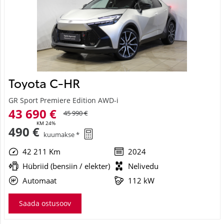
Toyota C-HR
GR Sport Premiere Edition AWD-i
43 690 €
45 990 €
KM 24%
490 €
kuumakse *
42 211 Km
2024
Hübriid (bensiin / elekter)
Nelivedu
Automaat
112 kW
Saada ostusoov