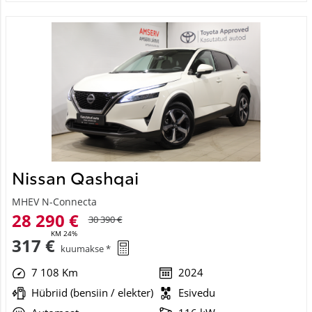
Nissan Qashqai
MHEV N-Connecta
28 290 €
30 390 €
KM 24%
317 €
kuumakse *
7 108 Km
2024
Hübriid (bensiin / elekter)
Esivedu