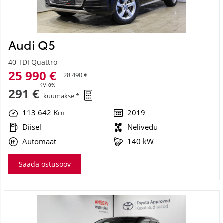
Audi Q5
40 TDI Quattro
25 990 €
28 490 €
KM 0%
291 €
kuumakse *
113 642 Km
2019
Diisel
Nelivedu
Automaat
140 kW
Saada ostusoov