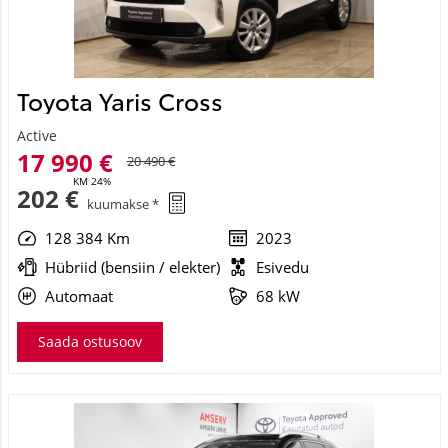
Toyota Yaris Cross
Active
17 990 €
20 490 €
KM 24%
202 €
kuumakse *
128 384 Km
2023
Hübriid (bensiin / elekter)
Esivedu
Automaat
68 kW
Saada ostusoov