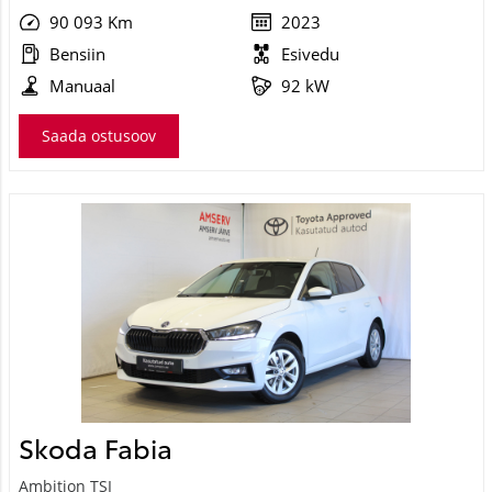
90 093 Km
2023
Bensiin
Esivedu
Manuaal
92 kW
Saada ostusoov
Skoda Fabia
Ambition TSI