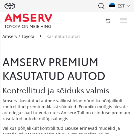
EST
Amserv / Toyota
Kasutatud autod
Kasutatud autod
AMSERV PREMIUM
KASUTATUD AUTOD
Kontrollitud ja sõiduks valmis
Amservi kasutatud autode valikust leiad nüüd ka põhjalikult
kontrollitud premium-klassi sõidukid. Enamiku müügis olevate
autodega saad tutvuda uues Amserv Tallinn esinduse premium
kasutatud autode müügisalongis.
Valikus põhjalikult kontrollitud Lexuse erinevad mudelid ja