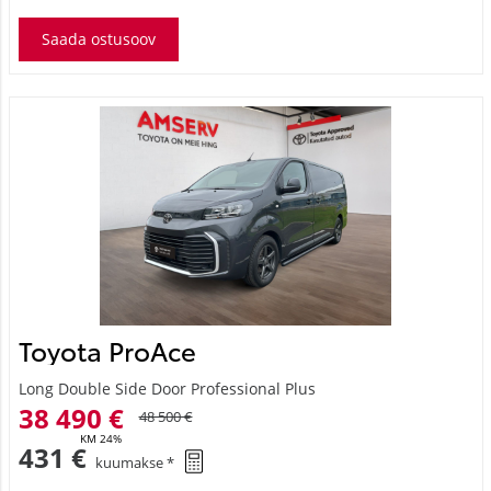
Saada ostusoov
Toyota ProAce
Long Double Side Door Professional Plus
38 490 €
48 500 €
KM 24%
431 €
kuumakse *