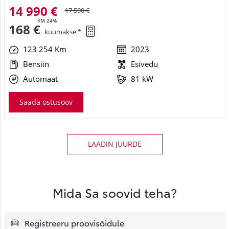
14 990 €
17 590 €
KM 24%
168 €
kuumakse *
123 254 Km
2023
Bensiin
Esivedu
Automaat
81 kW
Saada ostusoov
LAADIN JUURDE
Mida Sa soovid teha?
Registreeru proovisõidule