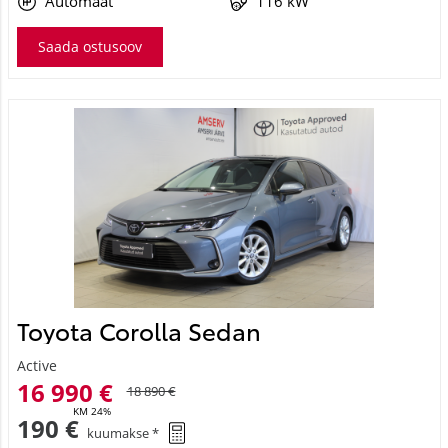
Automaat
116 kW
Saada ostusoov
Toyota Corolla Sedan
Active
16 990 €
18 890 €
KM 24%
190 €
kuumakse *