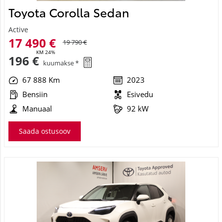
Toyota Corolla Sedan
Active
17 490 €
19 790 €
KM 24%
196 €
kuumakse *
67 888 Km
2023
Bensiin
Esivedu
Manuaal
92 kW
Saada ostusoov