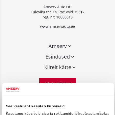
Amserv Auto OÜ
Tuleviku tee 14, Rae vald 75312
reg. nr: 10000018
www.amservauto.ee
Amserv
Esindused
Kiirelt kätte
Liitu uudiskirjaga
Võta ühendust
See veebileht kasutab küpsiseid
info@amserv.ee
Kasutame küpsiseid sisu ja reklaamide isikupärastamiseks,