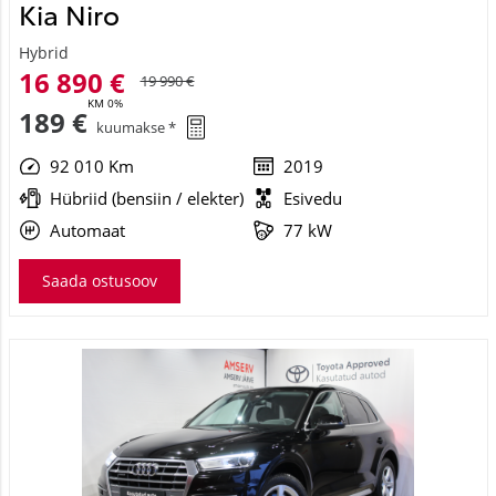
Kia Niro
Hybrid
16 890 €
19 990 €
KM 0%
189 €
kuumakse *
92 010 Km
2019
Hübriid (bensiin / elekter)
Esivedu
Automaat
77 kW
Saada ostusoov