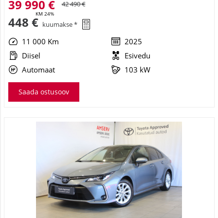
39 990 €
42 490 €
KM 24%
448 €
kuumakse *
11 000 Km
2025
Diisel
Esivedu
Automaat
103 kW
Saada ostusoov