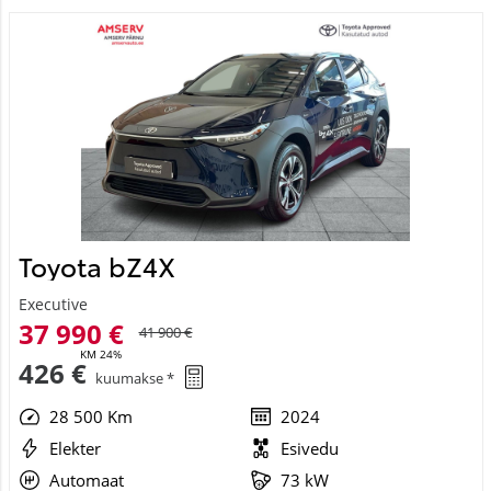
Toyota bZ4X
Executive
37 990 €
41 900 €
KM 24%
426 €
kuumakse *
28 500 Km
2024
Elekter
Esivedu
Automaat
73 kW