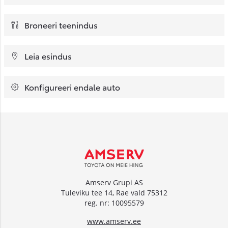
Broneeri teenindus
Leia esindus
Konfigureeri endale auto
Amserv Grupi AS
Tuleviku tee 14, Rae vald 75312
reg. nr: 10095579
www.amserv.ee