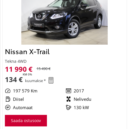
Nissan X-Trail
Tekna 4WD
11 990 €
15 490 €
KM 0%
134 €
kuumakse *
197 579 Km
2017
Diisel
Nelivedu
Automaat
130 kW
Saada ostusoov