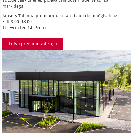
autode valik täieneb pidevalt nii uute mudelite kui ka
markidega.
Amserv Tallinna premium kasutatud autode müügisalong
E–R 8.00–18.00
Tuleviku tee 14, Peetri
Tutvu premium valikuga