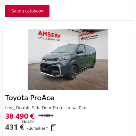
Saada ostusoov
Toyota ProAce
Long Double Side Door Professional Plus
38 490 €
48 500 €
KM 24%
431 €
kuumakse *