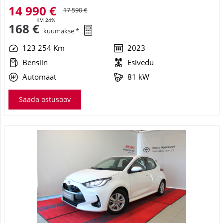
14 990 €
17 590 €
KM 24%
168 €
kuumakse *
123 254 Km
2023
Bensiin
Esivedu
Automaat
81 kW
Saada ostusoov