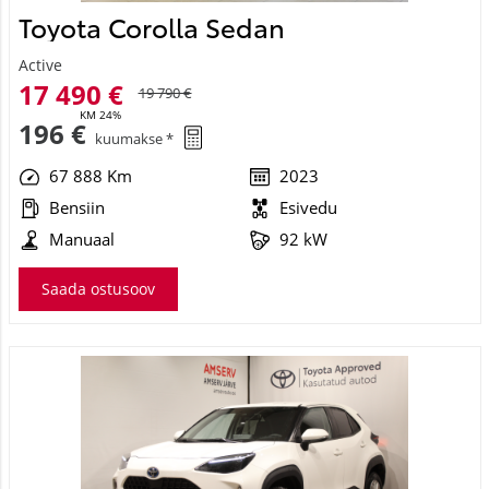
Toyota Corolla Sedan
Active
17 490 €
19 790 €
KM 24%
196 €
kuumakse *
67 888 Km
2023
Bensiin
Esivedu
Manuaal
92 kW
Saada ostusoov