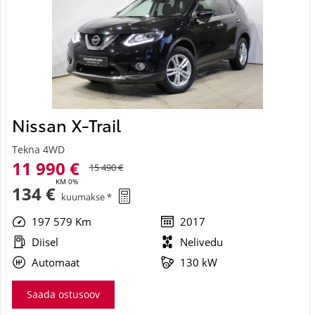
Nissan X-Trail
Tekna 4WD
11 990 €
15 490 €
KM 0%
134 €
kuumakse *
197 579 Km
2017
Diisel
Nelivedu
Automaat
130 kW
Saada ostusoov