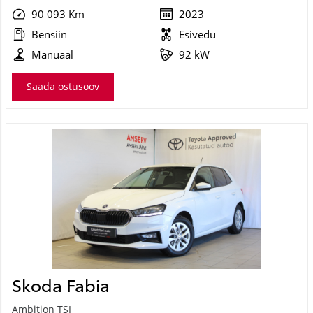
90 093 Km
2023
Bensiin
Esivedu
Manuaal
92 kW
Saada ostusoov
Skoda Fabia
Ambition TSI