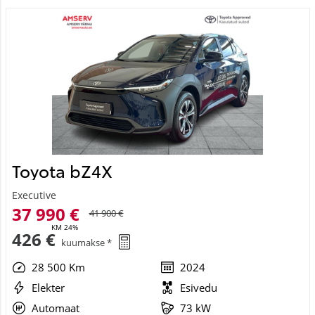
Toyota bZ4X
Executive
37 990 €
41 900 €
KM 24%
426 €
kuumakse *
28 500 Km
2024
Elekter
Esivedu
Automaat
73 kW