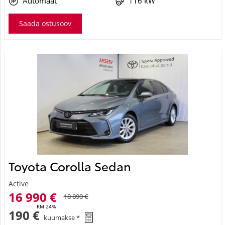
Automaat
116 kW
Saada ostusoov
Toyota Corolla Sedan
Active
16 990 €
18 890 €
KM 24%
190 €
kuumakse *