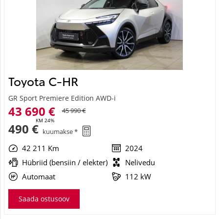
Toyota C-HR
GR Sport Premiere Edition AWD-i
43 690 €
45 990 €
KM 24%
490 €
kuumakse *
42 211 Km
2024
Hübriid (bensiin / elekter)
Nelivedu
Automaat
112 kW
Saada ostusoov