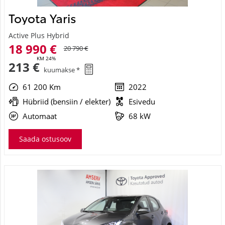
Toyota Yaris
Active Plus Hybrid
18 990 €
20 790 €
KM 24%
213 €
kuumakse *
61 200 Km
2022
Hübriid (bensiin / elekter)
Esivedu
Automaat
68 kW
Saada ostusoov