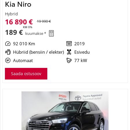
Kia Niro
Hybrid
16 890 €
19 990 €
KM 0%
189 €
kuumakse *
92 010 Km
2019
Hübriid (bensiin / elekter)
Esivedu
Automaat
77 kW
Saada ostusoov