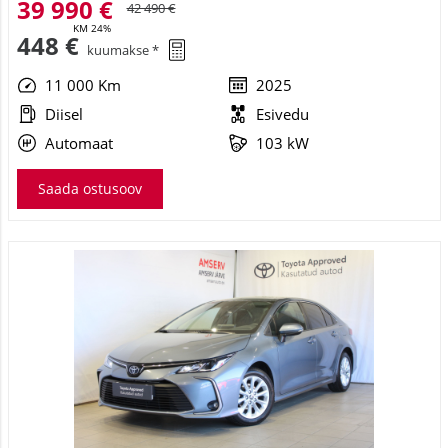
39 990 €
42 490 €
KM 24%
448 €
kuumakse *
11 000 Km
2025
Diisel
Esivedu
Automaat
103 kW
Saada ostusoov