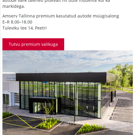
autode valik täieneb pidevalt nii uute mudelite kui ka
markidega.
Amserv Tallinna premium kasutatud autode müügisalong
E–R 8.00–18.00
Tuleviku tee 14, Peetri
Tutvu premium valikuga