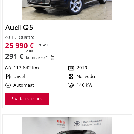
Audi Q5
40 TDI Quattro
25 990 €
28 490 €
KM 0%
291 €
kuumakse *
113 642 Km
2019
Diisel
Nelivedu
Automaat
140 kW
Saada ostusoov