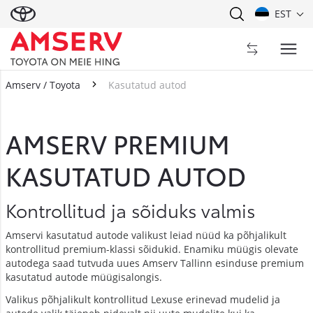
EST
Amserv / Toyota
Kasutatud autod
Kasutatud autod
AMSERV PREMIUM
KASUTATUD AUTOD
Kontrollitud ja sõiduks valmis
Amservi kasutatud autode valikust leiad nüüd ka põhjalikult
kontrollitud premium-klassi sõidukid. Enamiku müügis olevate
autodega saad tutvuda uues Amserv Tallinn esinduse premium
kasutatud autode müügisalongis.
Valikus põhjalikult kontrollitud Lexuse erinevad mudelid ja