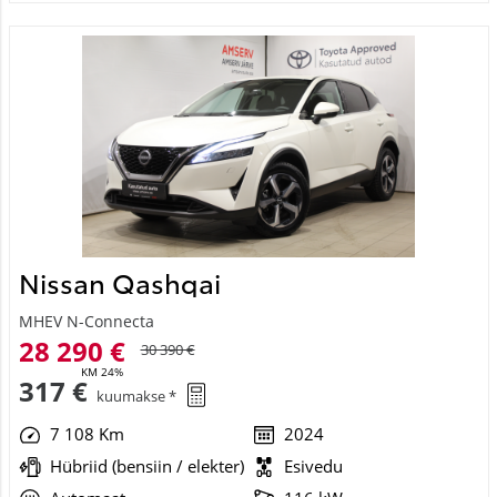
Nissan Qashqai
MHEV N-Connecta
28 290 €
30 390 €
KM 24%
317 €
kuumakse *
7 108 Km
2024
Hübriid (bensiin / elekter)
Esivedu