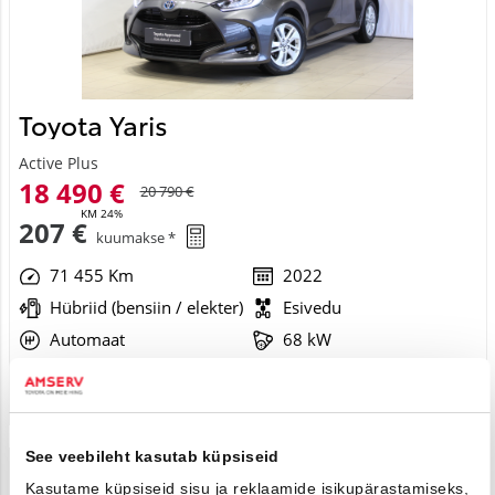
Toyota Yaris
Active Plus
18 490 €
20 790 €
KM 24%
207 €
kuumakse *
71 455 Km
2022
Hübriid (bensiin / elekter)
Esivedu
Automaat
68 kW
Saada ostusoov
See veebileht kasutab küpsiseid
Broneeritud
Kasutame küpsiseid sisu ja reklaamide isikupärastamiseks,