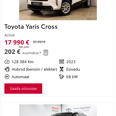
Toyota Yaris Cross
Active
17 990 €
20 490 €
KM 24%
202 €
kuumakse *
128 384 Km
2023
Hübriid (bensiin / elekter)
Esivedu
Automaat
68 kW
Saada ostusoov