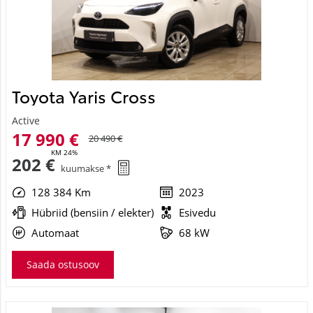
Toyota Yaris Cross
Active
17 990 €
20 490 €
KM 24%
202 €
kuumakse *
128 384 Km
2023
Hübriid (bensiin / elekter)
Esivedu
Automaat
68 kW
Saada ostusoov