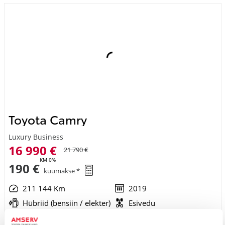
Toyota Camry
Luxury Business
16 990 €
21 790 €
KM 0%
190 €
kuumakse *
211 144 Km
2019
Hübriid (bensiin / elekter)
Esivedu
Automaat
131 kW
Saada ostusoov