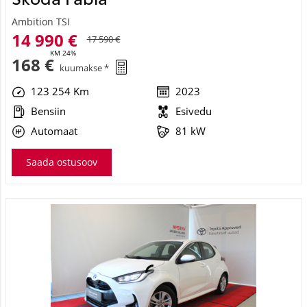
14 990 €
17 590 €
KM 24%
168 €
kuumakse *
123 254 Km
2023
Bensiin
Esivedu
Automaat
81 kW
Saada ostusoov