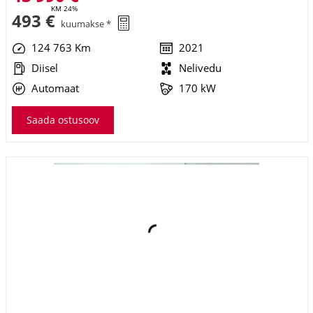
124 763 Km
2021
Diisel
Nelivedu
Automaat
170 kW
Saada ostusoov
Volvo V90 CROSS COUNTRY