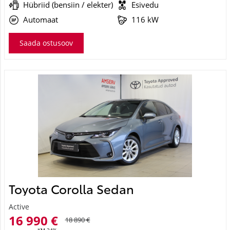
Automaat
116 kW
Saada ostusoov
Toyota Corolla Sedan
Active
16 990 €
18 890 €
KM 24%
190 €
kuumakse *