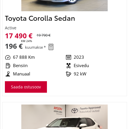
Toyota Corolla Sedan
Active
17 490 €
19 790 €
KM 24%
196 €
kuumakse *
67 888 Km
2023
Bensiin
Esivedu
Manuaal
92 kW
Saada ostusoov