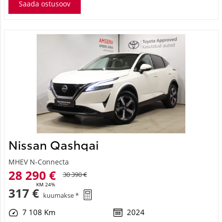
Nissan Qashqai
MHEV N-Connecta
28 290 €
30 390 €
KM 24%
317 €
kuumakse *
7 108 Km
2024
Hübriid (bensiin / elekter)
Esivedu