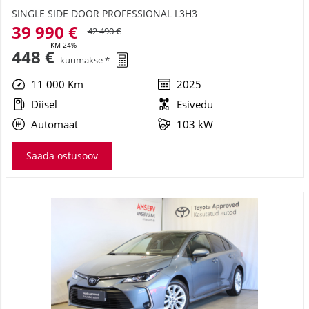
39 990 €
42 490 €
KM 24%
448 €
kuumakse *
11 000 Km
2025
Diisel
Esivedu
Automaat
103 kW
Saada ostusoov