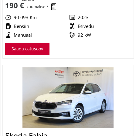
90 093 Km
2023
Bensiin
Esivedu
Manuaal
92 kW
Saada ostusoov
Skoda Fabia
Ambition TSI