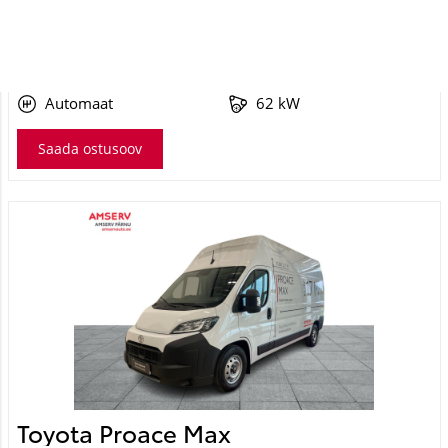
22 695 Km
2025
Elekter
Esivedu
Automaat
62 kW
Saada ostusoov
Toyota Proace Max
SINGLE SIDE DOOR PROFESSIONAL L3H3