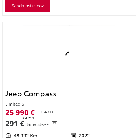
Jeep Compass
Limited S
25 990 €
30 490 €
KM 24%
291 €
kuumakse *
48 332 Km
2022
Bensiin
Esivedu