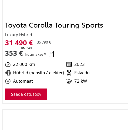
Toyota Corolla Touring Sports
Luxury Hybrid
31 490 €
35 790 €
KM 24%
353 €
kuumakse *
22 000 Km
2023
Hübriid (bensiin / elekter)
Esivedu
Automaat
72 kW
Saada ostusoov