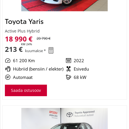
Toyota Yaris
Active Plus Hybrid
18 990 €
20 790 €
KM 24%
213 €
kuumakse *
61 200 Km
2022
Hübriid (bensiin / elekter)
Esivedu
Automaat
68 kW
Saada ostusoov