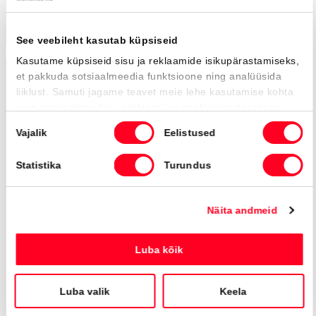
Toyota C-HR
Premiere Edition Hybrid
41 990 €
45 900 €
KM 24%
471 €
kuumakse *
25 500 Km
2023
Hübriid (bensiin / elekter)
Nelivedu