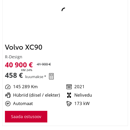
Volvo XC90
R-Design
40 900 €
41 900 €
KM 24%
458 €
kuumakse *
145 289 Km
2021
Hübriid (diisel / elekter)
Nelivedu
Automaat
173 kW
Saada ostusoov