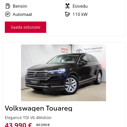
Automaat
110 kW
Saada ostusoov
Volkswagen Touareg
Elegance TDI V6 4Motion
43 990 €
49 290 €
KM 24%
493 €
kuumakse *