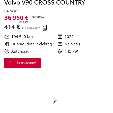
B4 AWD
36 950 €
38 900 €
KM 24%
414 €
kuumakse *
104 540 Km
2022
Hübriid (diisel / elekter)
Nelivedu
Automaat
145 kW
Saada ostusoov