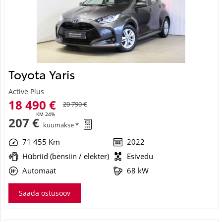
Toyota Yaris
Active Plus
18 490 €
20 790 €
KM 24%
207 €
kuumakse *
71 455 Km
2022
Hübriid (bensiin / elekter)
Esivedu
Automaat
68 kW
Saada ostusoov
See veebileht kasutab küpsiseid
Broneeritud
Kasutame küpsiseid sisu ja reklaamide isikupärastamiseks,