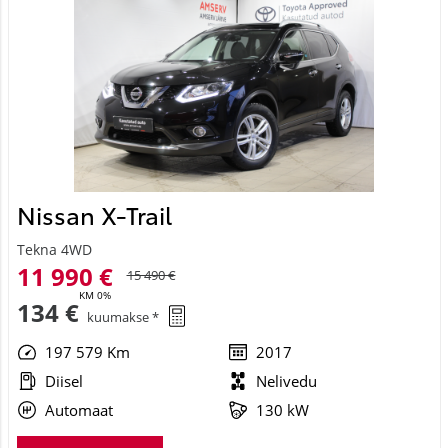
Nissan X-Trail
Tekna 4WD
11 990 €
15 490 €
KM 0%
134 €
kuumakse *
197 579 Km
2017
Diisel
Nelivedu
Automaat
130 kW
Saada ostusoov