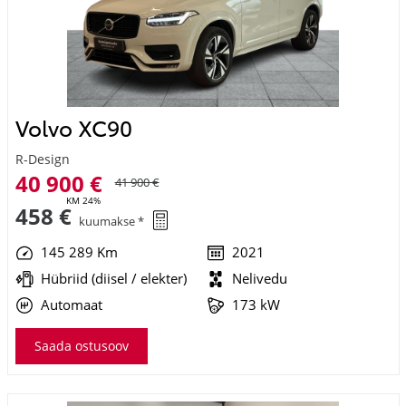
Volvo XC90
R-Design
40 900 €
41 900 €
KM 24%
458 €
kuumakse *
145 289 Km
2021
Hübriid (diisel / elekter)
Nelivedu
Automaat
173 kW
Saada ostusoov