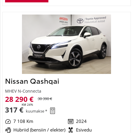
Nissan Qashqai
MHEV N-Connecta
28 290 €
30 390 €
KM 24%
317 €
kuumakse *
7 108 Km
2024
Hübriid (bensiin / elekter)
Esivedu