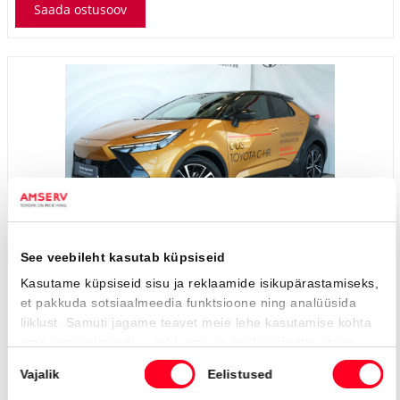
Toyota C-HR
Premiere Edition Hybrid
41 990 €
45 900 €
KM 24%
471 €
kuumakse *
25 500 Km
2023
Hübriid (bensiin / elekter)
Nelivedu