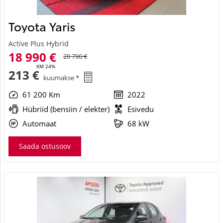
Toyota Yaris
Active Plus Hybrid
18 990 €
20 790 €
KM 24%
213 €
kuumakse *
61 200 Km
2022
Hübriid (bensiin / elekter)
Esivedu
Automaat
68 kW
Saada ostusoov