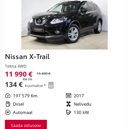
Nissan X-Trail
Tekna 4WD
11 990 €
15 490 €
KM 0%
134 €
kuumakse *
197 579 Km
2017
Diisel
Nelivedu
Automaat
130 kW
Saada ostusoov