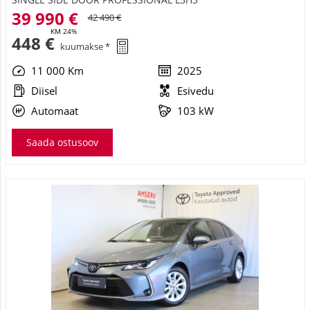
39 990 €
42 490 €
KM 24%
448 €
kuumakse *
11 000 Km
2025
Diisel
Esivedu
Automaat
103 kW
Saada ostusoov