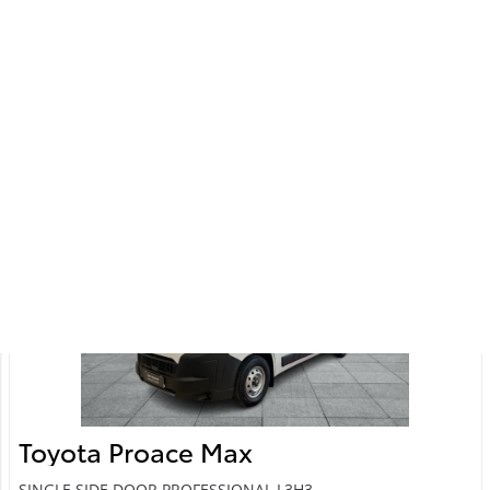
22 695 Km
2025
Elekter
Esivedu
Automaat
62 kW
Saada ostusoov
Toyota Proace Max
SINGLE SIDE DOOR PROFESSIONAL L3H3