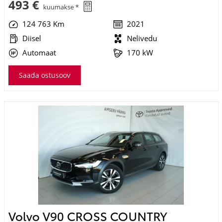
124 763 Km
2021
Diisel
Nelivedu
Automaat
170 kW
Saada ostusoov
Volvo V90 CROSS COUNTRY