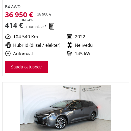
B4 AWD
36 950 €
38 900 €
KM 24%
414 €
kuumakse *
104 540 Km
2022
Hübriid (diisel / elekter)
Nelivedu
Automaat
145 kW
Saada ostusoov