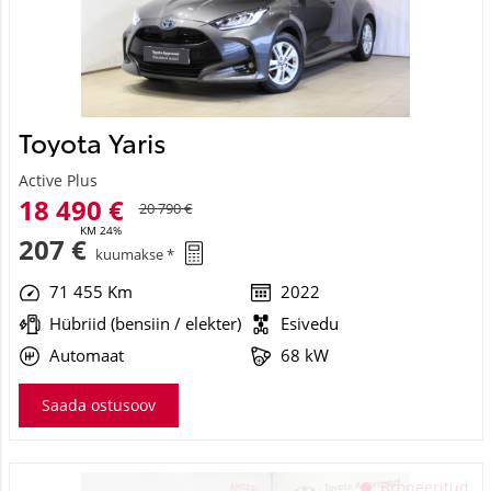
Toyota Yaris
Active Plus
18 490 €
20 790 €
KM 24%
207 €
kuumakse *
71 455 Km
2022
Hübriid (bensiin / elekter)
Esivedu
Automaat
68 kW
Saada ostusoov
See veebileht kasutab küpsiseid
Broneeritud
Kasutame küpsiseid sisu ja reklaamide isikupärastamiseks,