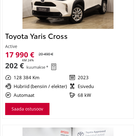
Toyota Yaris Cross
Active
17 990 €
20 490 €
KM 24%
202 €
kuumakse *
128 384 Km
2023
Hübriid (bensiin / elekter)
Esivedu
Automaat
68 kW
Saada ostusoov