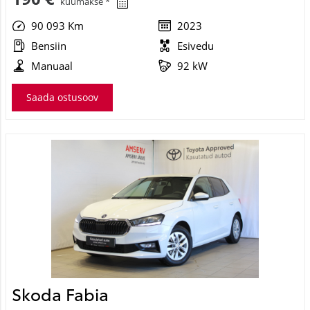
90 093 Km
2023
Bensiin
Esivedu
Manuaal
92 kW
Saada ostusoov
Skoda Fabia
Ambition TSI