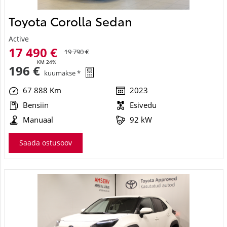
Toyota Corolla Sedan
Active
17 490 €
19 790 €
KM 24%
196 €
kuumakse *
67 888 Km
2023
Bensiin
Esivedu
Manuaal
92 kW
Saada ostusoov