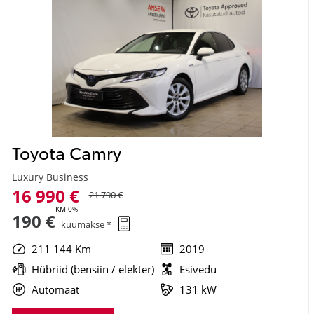
Toyota Camry
Luxury Business
16 990 €
21 790 €
KM 0%
190 €
kuumakse *
211 144 Km
2019
Hübriid (bensiin / elekter)
Esivedu
Automaat
131 kW
Saada ostusoov