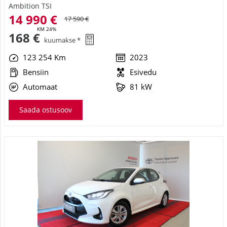
14 990 €
17 590 €
KM 24%
168 €
kuumakse *
123 254 Km
2023
Bensiin
Esivedu
Automaat
81 kW
Saada ostusoov