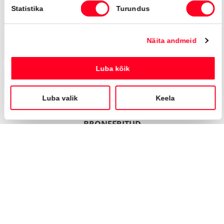
Automaat
112 kW
Saada ostusoov
Broneeritud
BRONEERITUD
Toyota Highlander
Luxury AWD
38 490 €
42 990 €
KM 24%