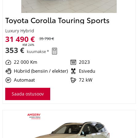
Toyota Corolla Touring Sports
Luxury Hybrid
31 490 €
35 790 €
KM 24%
353 €
kuumakse *
22 000 Km
2023
Hübriid (bensiin / elekter)
Esivedu
Automaat
72 kW
Saada ostusoov