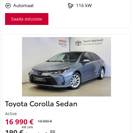
Automaat
116 kW
Saada ostusoov
Toyota Corolla Sedan
Active
16 990 €
18 890 €
KM 24%
190 €
kuumakse *