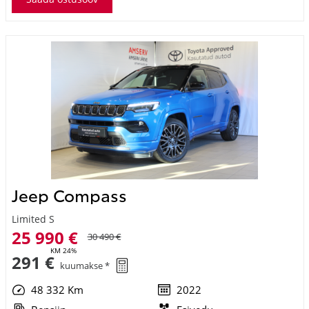
Jeep Compass
Limited S
25 990 €
30 490 €
KM 24%
291 €
kuumakse *
48 332 Km
2022
Bensiin
Esivedu