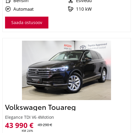
Automaat
110 kW
Saada ostusoov
Volkswagen Touareg
Elegance TDI V6 4Motion
43 990 €
49 290 €
KM 24%
493 €
kuumakse *