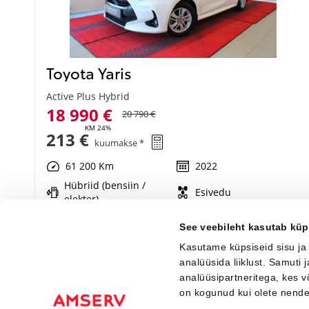
Toyota Yaris
Active Plus Hybrid
18 990 €
20 790 €
KM 24%
213 €
kuumakse *
61 200 Km
2022
Hübriid (bensiin /
Esivedu
elekter)
Automaat
68 kW
See veebileht kasutab küp
Kasutame küpsiseid sisu ja
Saada ostusoov
analüüsida liiklust. Samuti
analüüsipartneritega, kes 
on kogunud kui olete nend