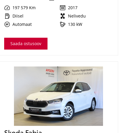
197 579 Km
2017
Diisel
Nelivedu
Automaat
130 kW
Saada ostusoov
Skoda Fabia