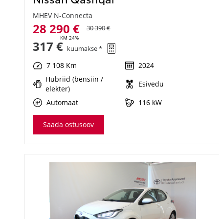
MHEV N-Connecta
28 290 €
30 390 €
KM 24%
317 €
kuumakse *
7 108 Km
2024
Hübriid (bensiin /
Esivedu
elekter)
Automaat
116 kW
Saada ostusoov