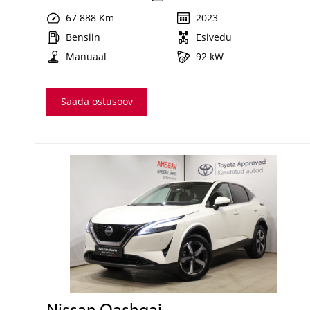
67 888 Km
2023
Bensiin
Esivedu
Manuaal
92 kW
Saada ostusoov
Nissan Qashqai