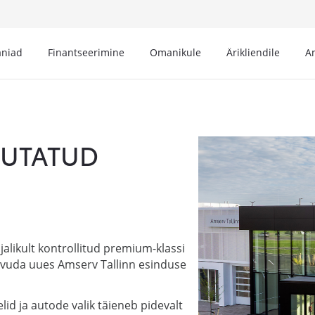
niad
Finantseerimine
Omanikule
Ärikliendile
A
SUTATUD
alikult kontrollitud premium-klassi
tvuda uues Amserv Tallinn esinduse
lid ja autode valik täieneb pidevalt