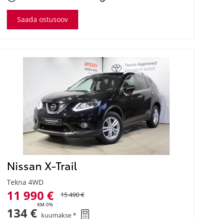
Saada ostusoov
Nissan X-Trail
Tekna 4WD
11 990 €
15 490 €
KM 0%
134 €
kuumakse *