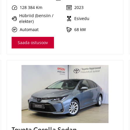
128 384 Km
2023
Hübriid (bensiin /
Esivedu
elekter)
Automaat
68 kW
Saada ostusoov
Toyota Corolla Sedan