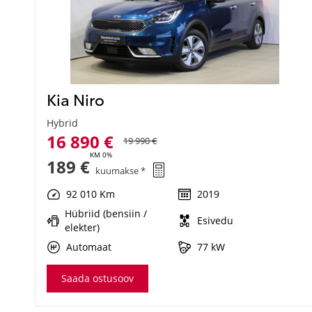
Kia Niro
Hybrid
16 890 €
19 990 €
KM 0%
189 €
kuumakse *
92 010 Km
2019
Hübriid (bensiin /
Esivedu
elekter)
Automaat
77 kW
Saada ostusoov