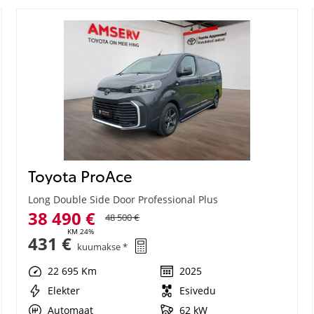
Toyota ProAce
Long Double Side Door Professional Plus
38 490 €
48 500 €
KM 24%
431 €
kuumakse *
22 695 Km
2025
Elekter
Esivedu
Automaat
62 kW