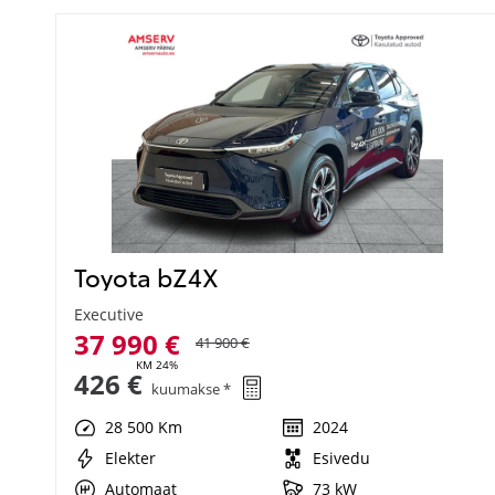
Toyota bZ4X
Executive
37 990 €
41 900 €
KM 24%
426 €
kuumakse *
28 500 Km
2024
Elekter
Esivedu
Automaat
73 kW