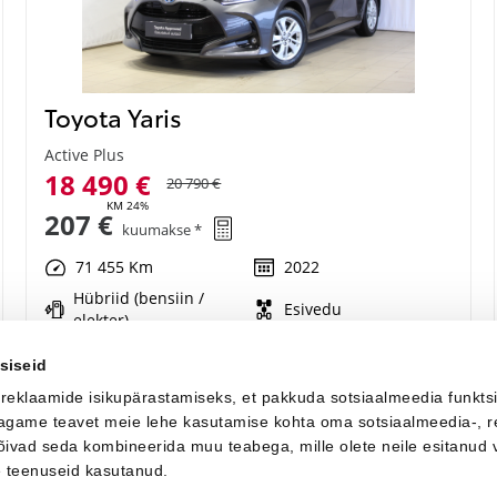
Toyota Yaris
Active Plus
18 490 €
20 790 €
KM 24%
207 €
kuumakse *
71 455 Km
2022
Hübriid (bensiin /
Esivedu
elekter)
Automaat
68 kW
siseid
 reklaamide isikupärastamiseks, et pakkuda sotsiaalmeedia funkts
Saada ostusoov
 jagame teavet meie lehe kasutamise kohta oma sotsiaalmeedia-, r
võivad seda kombineerida muu teabega, mille olete neile esitanud 
e teenuseid kasutanud.