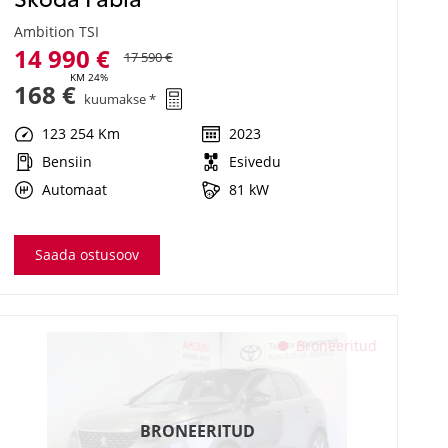
Ambition TSI
14 990 €
17 590 €
KM 24%
168 €
kuumakse *
123 254 Km
2023
Bensiin
Esivedu
Automaat
81 kW
Saada ostusoov
Broneeritud
BRONEERITUD