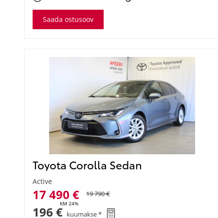
Saada ostusoov
Toyota Corolla Sedan
Active
17 490 €
19 790 €
KM 24%
196 €
kuumakse *