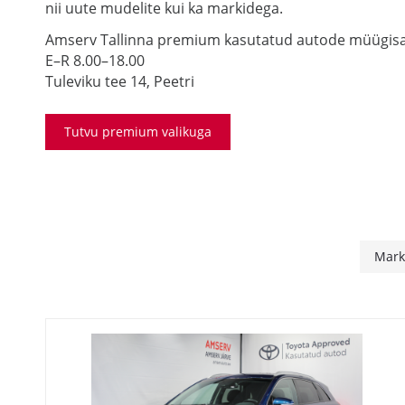
nii uute mudelite kui ka markidega.
Amserv Tallinna premium kasutatud autode müügis
E–R 8.00–18.00
Tuleviku tee 14, Peetri
Tutvu premium valikuga
Mar