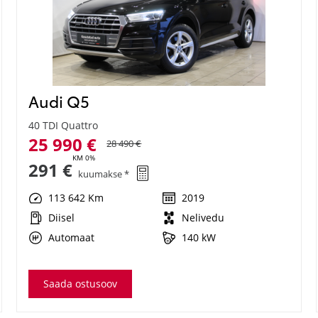
Audi Q5
40 TDI Quattro
25 990 €
28 490 €
KM 0%
291 €
kuumakse *
113 642 Km
2019
Diisel
Nelivedu
Automaat
140 kW
Saada ostusoov