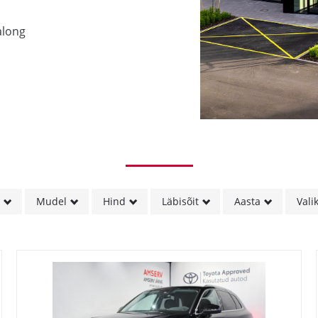
along
k
Mudel
Hind
Läbisõit
Aasta
Vali