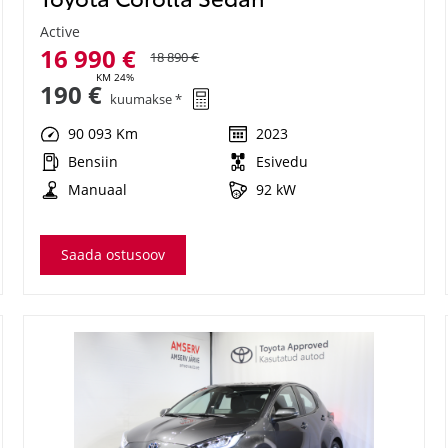
Active
16 990 €
18 890 €
KM 24%
190 €
kuumakse *
90 093 Km
2023
Bensiin
Esivedu
Manuaal
92 kW
Saada ostusoov