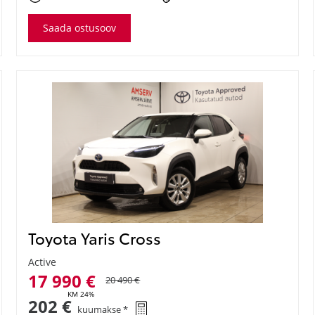
Saada ostusoov
Toyota Yaris Cross
Active
17 990 €
20 490 €
KM 24%
202 €
kuumakse *