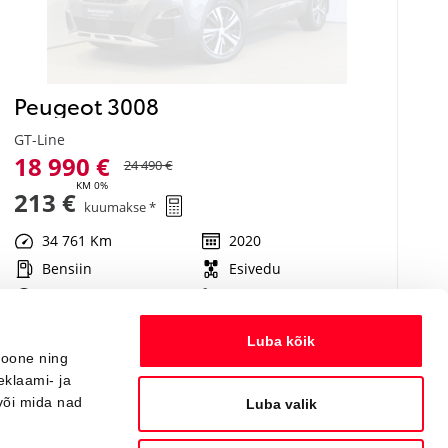
Peugeot 3008
GT-Line
18 990 €
24 490 €
KM 0%
213 €
kuumakse *
34 761 Km
2020
Bensiin
Esivedu
Automaat
96 kW
Luba kõik
ioone ning
Saada ostusoov
eklaami- ja
või mida nad
Luba valik