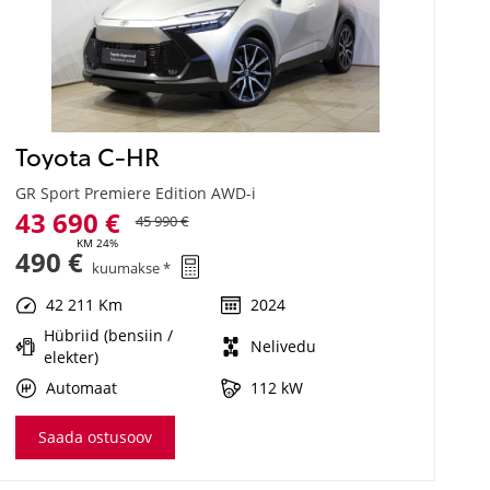
Toyota C-HR
GR Sport Premiere Edition AWD-i
43 690 €
45 990 €
KM 24%
490 €
kuumakse *
42 211 Km
2024
Hübriid (bensiin /
Nelivedu
elekter)
Automaat
112 kW
Saada ostusoov