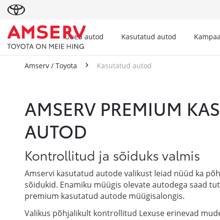
Uued autod
Kasutatud autod
Kampaa
Amserv / Toyota
Kasutatud autod
Kasutatud autod
AMSERV PREMIUM KA
AUTOD
Kontrollitud ja sõiduks valmis
Amservi kasutatud autode valikust leiad nüüd ka põhj
sõidukid. Enamiku müügis olevate autodega saad tu
premium kasutatud autode müügisalongis.
Valikus põhjalikult kontrollitud Lexuse erinevad mude