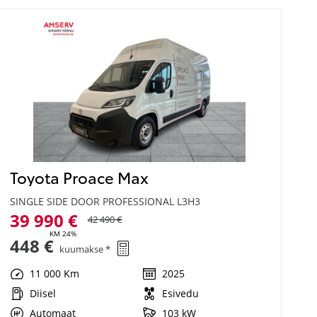
Toyota Proace Max
SINGLE SIDE DOOR PROFESSIONAL L3H3
39 990 €
42 490 €
KM 24%
448 €
kuumakse *
11 000 Km
2025
Diisel
Esivedu
Automaat
103 kW