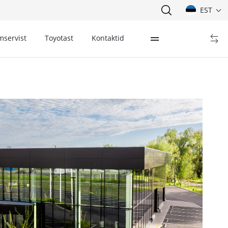
EST
mservist
Toyotast
Kontaktid