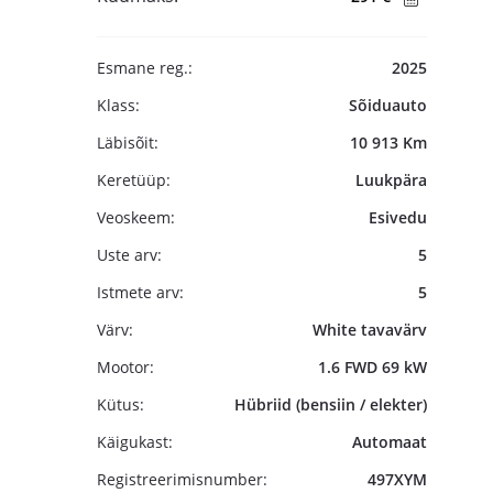
Esmane reg.:
2025
Klass:
Sõiduauto
Läbisõit:
10 913 Km
Keretüüp:
Luukpära
Veoskeem:
Esivedu
Uste arv:
5
Istmete arv:
5
Värv:
White tavavärv
Mootor:
1.6 FWD 69 kW
Kütus:
Hübriid (bensiin / elekter)
Käigukast:
Automaat
Registreerimisnumber:
497XYM