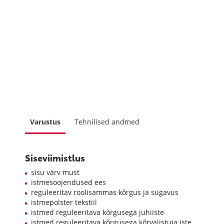
Varustus
Tehnilised andmed
Siseviimistlus
sisu värv must
istmesoojendused ees
reguleeritav roolisammas kõrgus ja sügavus
istmepolster tekstiil
istmed reguleeritava kõrgusega juhiiste
istmed reguleeritava kõrgusega kõrvalistuja iste