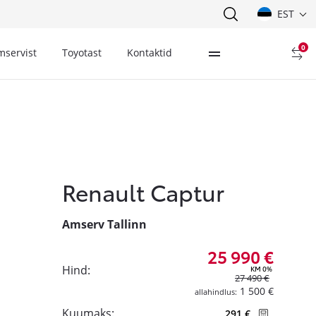
EST
0
mservist
Toyotast
Kontaktid
Renault Captur
Amserv Tallinn
25 990 €
Hind:
KM 0%
27 490 €
1 500 €
allahindlus:
Kuumaks:
291 €