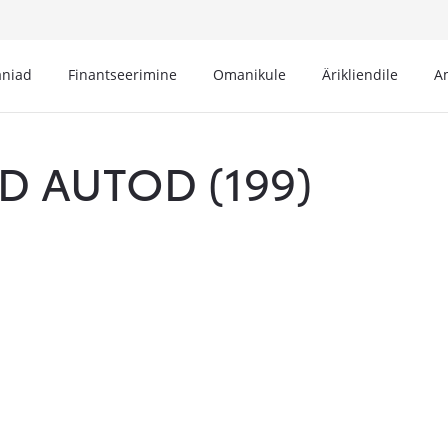
niad
Finantseerimine
Omanikule
Ärikliendile
A
D AUTOD (
199
)