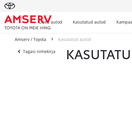
Uued autod
Kasutatud autod
Kampaa
Amserv / Toyota
Kasutatud autod
KASUTATU
Tagasi nimekirja