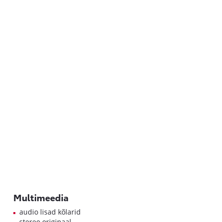
Multimeedia
audio lisad kõlarid
stereo originaal