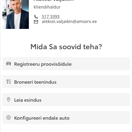
Kliendihaldur
517 3393
aleksei.valjaikin@amserv.ee
Mida Sa soovid teha?
Registreeru proovisõidule
Broneeri teenindus
Leia esindus
Konfigureeri endale auto