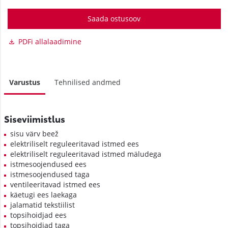
Saada ostusoov
PDFi allalaadimine
Varustus
Tehnilised andmed
Siseviimistlus
sisu värv beež
elektriliselt reguleeritavad istmed ees
elektriliselt reguleeritavad istmed mäludega
istmesoojendused ees
istmesoojendused taga
ventileeritavad istmed ees
käetugi ees laekaga
jalamatid tekstiilist
topsihoidjad ees
topsihoidjad taga