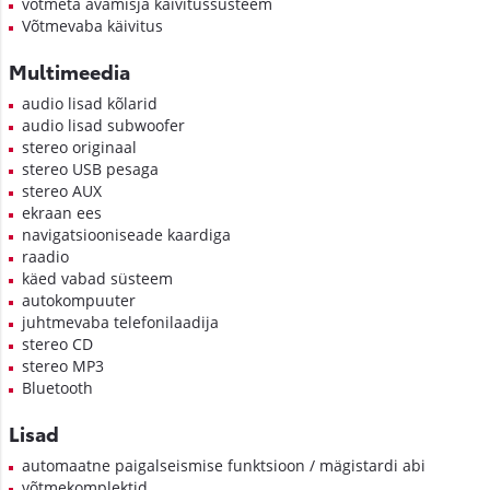
võtmeta avamisja käivitussüsteem
Võtmevaba käivitus
Multimeedia
audio lisad kõlarid
audio lisad subwoofer
stereo originaal
stereo USB pesaga
stereo AUX
ekraan ees
navigatsiooniseade kaardiga
raadio
käed vabad süsteem
autokompuuter
juhtmevaba telefonilaadija
stereo CD
stereo MP3
Bluetooth
Lisad
automaatne paigalseismise funktsioon / mägistardi abi
võtmekomplektid