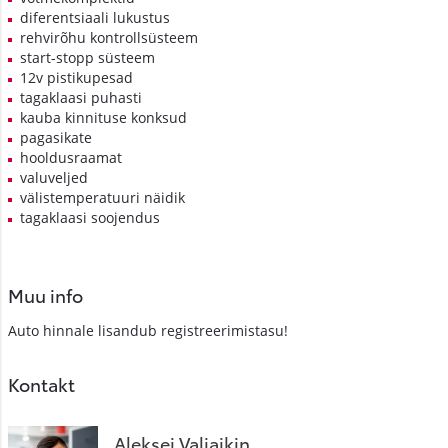
diferentsiaali lukustus
rehvirõhu kontrollsüsteem
start-stopp süsteem
12v pistikupesad
tagaklaasi puhasti
kauba kinnituse konksud
pagasikate
hooldusraamat
valuveljed
välistemperatuuri näidik
tagaklaasi soojendus
Muu info
Auto hinnale lisandub registreerimistasu!
Kontakt
Aleksei Valjaikin