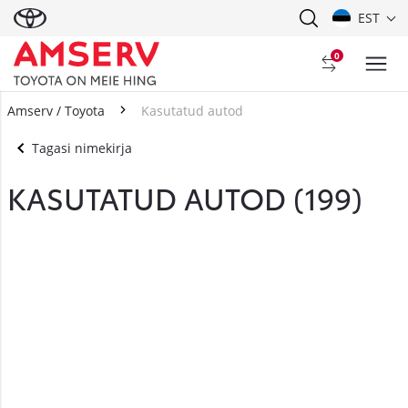
EST
0
Amserv / Toyota
Kasutatud autod
Tagasi nimekirja
KASUTATUD AUTOD (
199
)