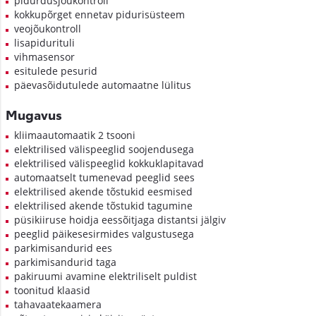
pidurdusjõukontroll
kokkupõrget ennetav pidurisüsteem
veojõukontroll
lisapidurituli
vihmasensor
esitulede pesurid
päevasõidutulede automaatne lülitus
Mugavus
kliimaautomaatik 2 tsooni
elektrilised välispeeglid soojendusega
elektrilised välispeeglid kokkuklapitavad
automaatselt tumenevad peeglid sees
elektrilised akende tõstukid eesmised
elektrilised akende tõstukid tagumine
püsikiiruse hoidja eessõitjaga distantsi jälgiv
peeglid päikesesirmides valgustusega
parkimisandurid ees
parkimisandurid taga
pakiruumi avamine elektriliselt puldist
toonitud klaasid
tahavaatekaamera