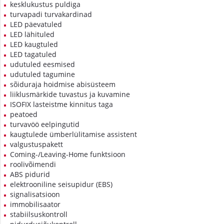
kesklukustus puldiga
turvapadi turvakardinad
LED päevatuled
LED lähituled
LED kaugtuled
LED tagatuled
udutuled eesmised
udutuled tagumine
sõiduraja hoidmise abisüsteem
liiklusmärkide tuvastus ja kuvamine
ISOFIX lasteistme kinnitus taga
peatoed
turvavöö eelpingutid
kaugtulede ümberlülitamise assistent
valgustuspakett
Coming-/Leaving-Home funktsioon
roolivõimendi
ABS pidurid
elektrooniline seisupidur (EBS)
signalisatsioon
immobilisaator
stabiilsuskontroll