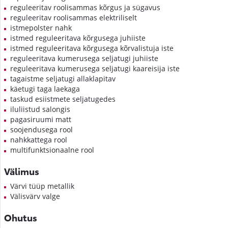
reguleeritav roolisammas kõrgus ja sügavus
reguleeritav roolisammas elektriliselt
istmepolster nahk
istmed reguleeritava kõrgusega juhiiste
istmed reguleeritava kõrgusega kõrvalistuja iste
reguleeritava kumerusega seljatugi juhiiste
reguleeritava kumerusega seljatugi kaareisija iste
tagaistme seljatugi allaklapitav
käetugi taga laekaga
taskud esiistmete seljatugedes
iluliistud salongis
pagasiruumi matt
soojendusega rool
nahkkattega rool
multifunktsionaalne rool
Välimus
Värvi tüüp metallik
Välisvärv valge
Ohutus