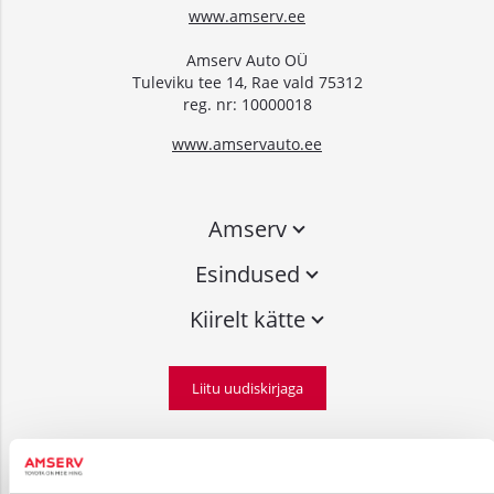
www.amserv.ee
Amserv Auto OÜ
Tuleviku tee 14, Rae vald 75312
reg. nr: 10000018
www.amservauto.ee
Amserv
Esindused
Kiirelt kätte
Liitu uudiskirjaga
Võta ühendust