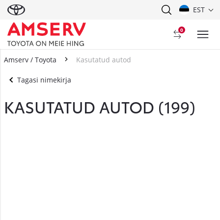
EST
0
Amserv / Toyota
Kasutatud autod
Tagasi nimekirja
KASUTATUD AUTOD (
199
)