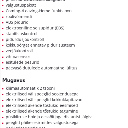
valgustuspakett
Coming-/Leaving-Home funktsioon
roolivõimendi
ABS pidurid
elektrooniline seisupidur (EBS)
stabiilsuskontroll
pidurdusjõukontroll
kokkupõrget ennetav pidurisüsteem
veojõukontroll
vihmasensor
esitulede pesurid
päevasõidutulede automaatne lülitus
Mugavus
kliimaautomaatik 2 tsooni
elektrilised välispeeglid soojendusega
elektrilised välispeeglid kokkuklapitavad
elektrilised akende tõstukid eesmised
elektrilised akende tõstukid tagumine
püsikiiruse hoidja eessõitjaga distantsi jälgiv
peeglid päikesesirmides valgustusega