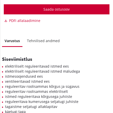
Saada ostusoov
PDFi allalaadimine
Varustus
Tehnilised andmed
Siseviimistlus
elektriliselt reguleeritavad istmed ees
elektriliselt reguleeritavad istmed mäludega
istmesoojendused ees
ventileeritavad istmed ees
reguleeritav roolisammas kõrgus ja sügavus
reguleeritav roolisammas elektriliselt
istmed reguleeritava kõrgusega juhiiste
reguleeritava kumerusega seljatugi juhiiste
tagaistme seljatugi allaklapitav
käetugi taga