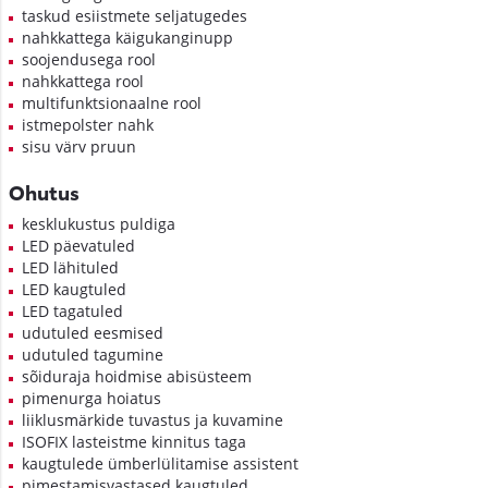
taskud esiistmete seljatugedes
nahkkattega käigukanginupp
soojendusega rool
nahkkattega rool
multifunktsionaalne rool
istmepolster nahk
sisu värv pruun
Ohutus
kesklukustus puldiga
LED päevatuled
LED lähituled
LED kaugtuled
LED tagatuled
udutuled eesmised
udutuled tagumine
sõiduraja hoidmise abisüsteem
pimenurga hoiatus
liiklusmärkide tuvastus ja kuvamine
ISOFIX lasteistme kinnitus taga
kaugtulede ümberlülitamise assistent
pimestamisvastased kaugtuled