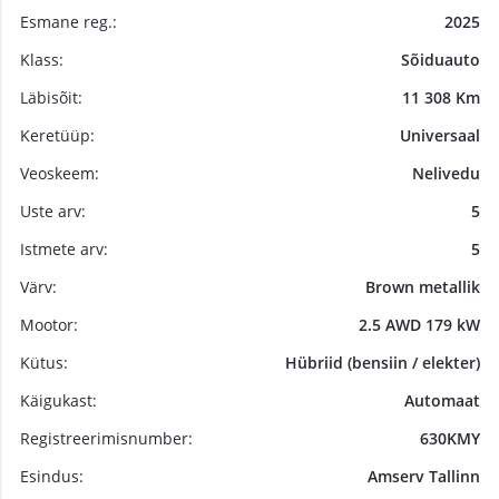
Esmane reg.:
2025
Klass:
Sõiduauto
Läbisõit:
11 308 Km
Keretüüp:
Universaal
Veoskeem:
Nelivedu
Uste arv:
5
Istmete arv:
5
Värv:
Brown metallik
Mootor:
2.5 AWD 179 kW
Kütus:
Hübriid (bensiin / elekter)
Käigukast:
Automaat
Registreerimisnumber:
630KMY
Esindus:
Amserv Tallinn