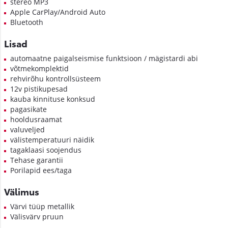
stereo MP3
Apple CarPlay/Android Auto
Bluetooth
Lisad
automaatne paigalseismise funktsioon / mägistardi abi
võtmekomplektid
rehvirõhu kontrollsüsteem
12v pistikupesad
kauba kinnituse konksud
pagasikate
hooldusraamat
valuveljed
välistemperatuuri näidik
tagaklaasi soojendus
Tehase garantii
Porilapid ees/taga
Välimus
Värvi tüüp metallik
Välisvärv pruun