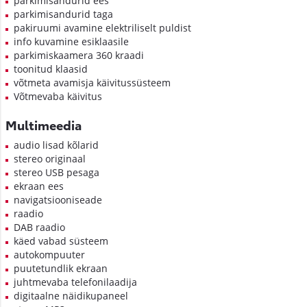
parkimisandurid ees
parkimisandurid taga
pakiruumi avamine elektriliselt puldist
info kuvamine esiklaasile
parkimiskaamera 360 kraadi
toonitud klaasid
võtmeta avamisja käivitussüsteem
Võtmevaba käivitus
Multimeedia
audio lisad kõlarid
stereo originaal
stereo USB pesaga
ekraan ees
navigatsiooniseade
raadio
DAB raadio
käed vabad süsteem
autokompuuter
puutetundlik ekraan
juhtmevaba telefonilaadija
digitaalne näidikupaneel