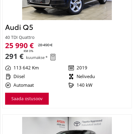
Audi Q5
40 TDI Quattro
25 990 €
28 490 €
KM 0%
291 €
kuumakse *
113 642 Km
2019
Diisel
Nelivedu
Automaat
140 kW
Saada ostusoov