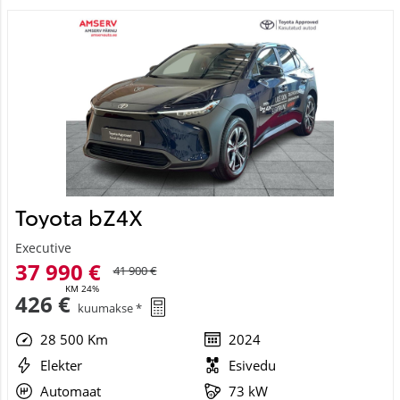
Toyota bZ4X
Executive
37 990 €
41 900 €
KM 24%
426 €
kuumakse *
28 500 Km
2024
Elekter
Esivedu
Automaat
73 kW