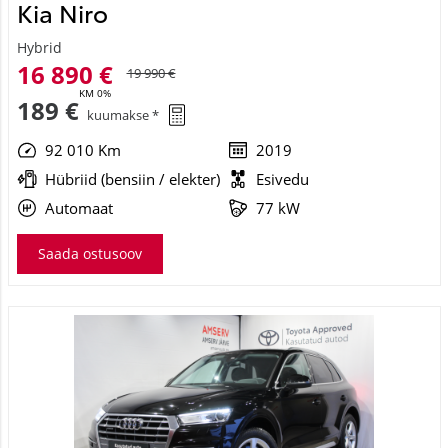
Kia Niro
Hybrid
16 890 €
19 990 €
KM 0%
189 €
kuumakse *
92 010 Km
2019
Hübriid (bensiin / elekter)
Esivedu
Automaat
77 kW
Saada ostusoov