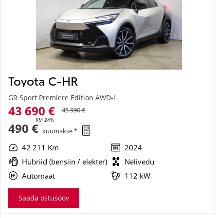
Toyota C-HR
GR Sport Premiere Edition AWD-i
43 690 €
45 990 €
KM 24%
490 €
kuumakse *
42 211 Km
2024
Hübriid (bensiin / elekter)
Nelivedu
Automaat
112 kW
Saada ostusoov