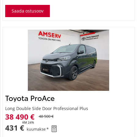
Saada ostusoov
Toyota ProAce
Long Double Side Door Professional Plus
38 490 €
48 500 €
KM 24%
431 €
kuumakse *