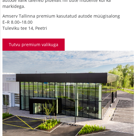
autode valik täieneb pidevalt nii uute mudelite kui ka
markidega.
Amserv Tallinna premium kasutatud autode müügisalong
E–R 8.00–18.00
Tuleviku tee 14, Peetri
Tutvu premium valikuga