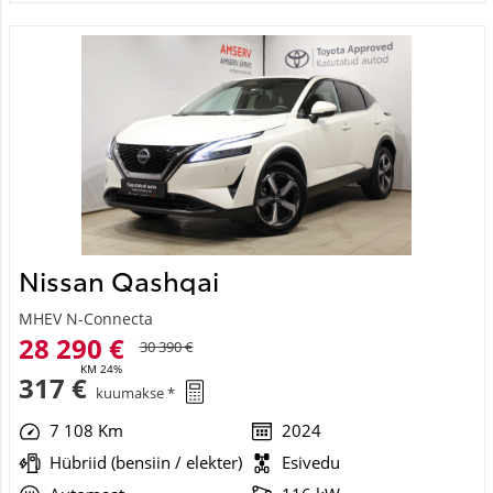
Nissan Qashqai
MHEV N-Connecta
28 290 €
30 390 €
KM 24%
317 €
kuumakse *
7 108 Km
2024
Hübriid (bensiin / elekter)
Esivedu