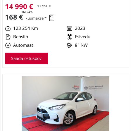
14 990 €
17 590 €
KM 24%
168 €
kuumakse *
123 254 Km
2023
Bensiin
Esivedu
Automaat
81 kW
Saada ostusoov