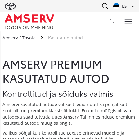
EST
Amserv / Toyota
Kasutatud autod
Kasutatud autod
AMSERV PREMIUM
KASUTATUD AUTOD
Kontrollitud ja sõiduks valmis
Amservi kasutatud autode valikust leiad nüüd ka põhjalikult
kontrollitud premium-klassi sõidukid. Enamiku müügis olevate
autodega saad tutvuda uues Amserv Tallinn esinduse premium
kasutatud autode müügisalongis.
Valikus põhjalikult kontrollitud Lexuse erinevad mudelid ja