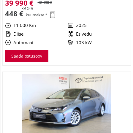
39 990 €
42 490 €
KM 24%
448 €
kuumakse *
11 000 Km
2025
Diisel
Esivedu
Automaat
103 kW
Saada ostusoov