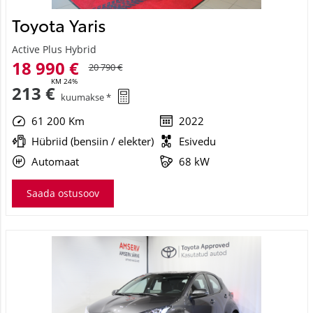
Toyota Yaris
Active Plus Hybrid
18 990 €
20 790 €
KM 24%
213 €
kuumakse *
61 200 Km
2022
Hübriid (bensiin / elekter)
Esivedu
Automaat
68 kW
Saada ostusoov