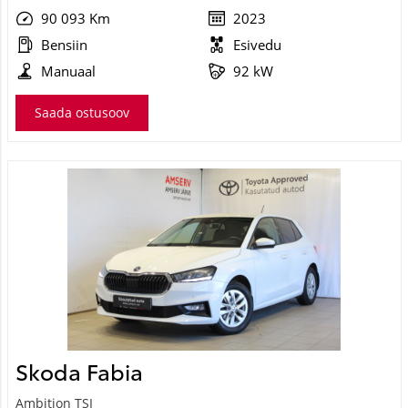
90 093 Km
2023
Bensiin
Esivedu
Manuaal
92 kW
Saada ostusoov
Skoda Fabia
Ambition TSI