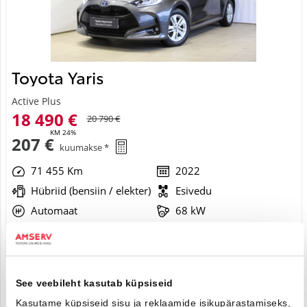
Toyota Yaris
Active Plus
18 490 €
20 790 €
KM 24%
207 €
kuumakse *
71 455 Km
2022
Hübriid (bensiin / elekter)
Esivedu
Automaat
68 kW
Saada ostusoov
See veebileht kasutab küpsiseid
Broneeritud
Kasutame küpsiseid sisu ja reklaamide isikupärastamiseks,