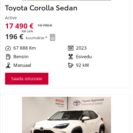
Toyota Corolla Sedan
Active
17 490 €
19 790 €
KM 24%
196 €
kuumakse *
67 888 Km
2023
Bensiin
Esivedu
Manuaal
92 kW
Saada ostusoov