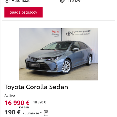
Automaat
116 kW
Saada ostusoov
Toyota Corolla Sedan
Active
16 990 €
18 890 €
KM 24%
190 €
kuumakse *