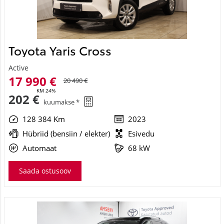
Toyota Yaris Cross
Active
17 990 €
20 490 €
KM 24%
202 €
kuumakse *
128 384 Km
2023
Hübriid (bensiin / elekter)
Esivedu
Automaat
68 kW
Saada ostusoov