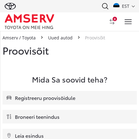
EST
0
Amserv / Toyota
Uued autod
Proovisõit
Proovisõit
Mida Sa soovid teha?
Registreeru proovisõidule
Broneeri teenindus
Leia esindus