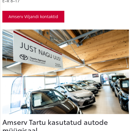
E–R 8–17
Amserv Viljandi kontaktid
Amserv Tartu kasutatud autode
müügisaal