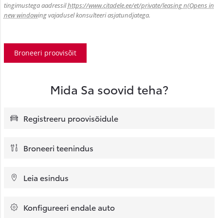
tingimustega aadressil
https://www.citadele.ee/et/private/leasing n
(Opens in
new window
ing vajadusel konsulteeri asjatundjatega.
Broneeri proovisõit
Mida Sa soovid teha?
Registreeru proovisõidule
Broneeri teenindus
Leia esindus
Konfigureeri endale auto