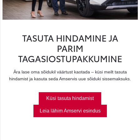
TASUTA HINDAMINE JA
PARIM
TAGASIOSTUPAKKUMINE
Ära lase oma sõidukil väärtust kaotada – küsi meilt tasuta
hindamist ja kasuta seda Amservis uue sõiduki sissemaksuks.
Küsi tasuta hindamist
Leia lähim Amservi esindus