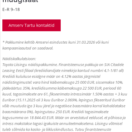
E–R 9–18
Amserv Tartu kontaktid
* Pakkumine kehtib Amservi esindustes kuni 31.03.2026 või kuni
kampaaniaautod on saadaval.
Näidiskalkulatsioon:
Toyota Liisingu näidispakkumine. Finantsteenuse pakkuja on SIA Citadele
Leasing Eesti filiaal (krediidiandjate nimekirja kantud numbri 4,1-1/81 all)
Krediidi kulukuse esialgne määr on 4.12% aastas järgmistel
näidistingimustel: vara hind käibemaksuga 25 000 EUR, sissemakse 10%,
jääkväärtus 35%, krediidisumma käibemaksuga 22 500 EUR, periood 60
kuud, tagasimaksete arv 61, fikseerimata intressimäär 1.50% aastas + 3 kuu
Euribor (15.11.2025 oli 3 kuu Euribor 2.069%, lepingus fikseeritud Euribor
võib muutuda iga 3 kuu järel ja negatiivse baasmäära korral kohaldatakse
baasmäärana 0%), lepingutasu 250 EUR. Krediidi tagasimaksete
kogusumma on 18 844.43 EUR. Määr on arvestatud eeldusel, et põhiosa ja
intress makstakse tagasi igakuiste annuiteetmaksetena. Liisingu võtmisel
tuleb sõlmida ka kasko- ja liikluskindlustus. Tutvu finantsteenuste