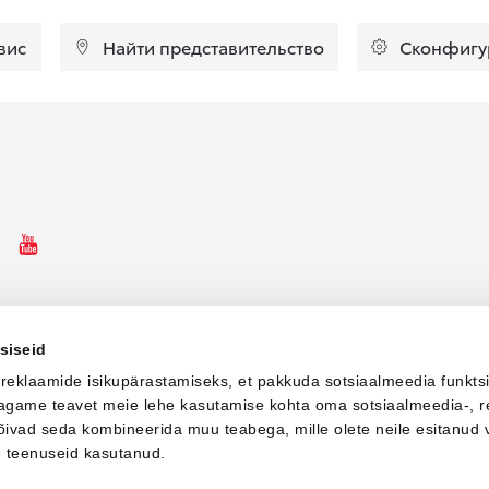
вис
Найти представительство
Сконфигу
ebooki ikoon
Instagrammi ikoon
Youtube ikoon
siseid
 reklaamide isikupärastamiseks, et pakkuda sotsiaalmeedia funkts
 jagame teavet meie lehe kasutamise kohta oma sotsiaalmeedia-, r
võivad seda kombineerida muu teabega, mille olete neile esitanud 
e teenuseid kasutanud.