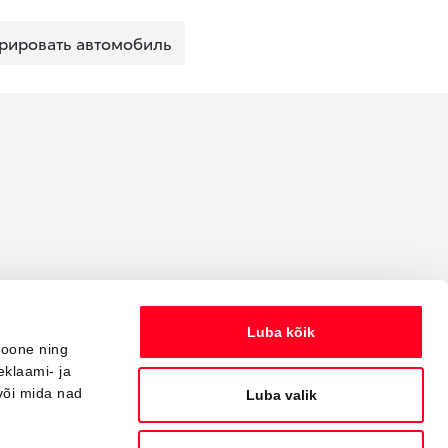
рировать автомобиль
Luba kõik
ioone ning
eklaami- ja
või mida nad
Luba valik