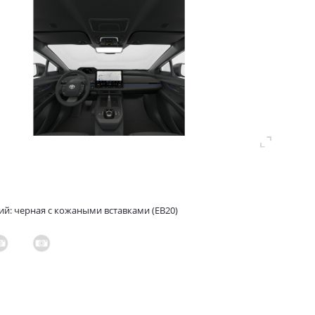
ий: черная с кожаными вставками (EB20)