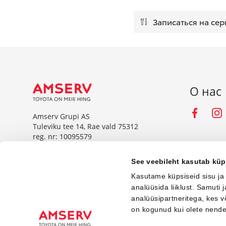
Записаться на сер
О нас
Fac
Amserv Grupi AS
Tuleviku tee 14, Rae vald 75312
reg. nr: 10095579
www.amserv.ee
See veebileht kasutab küp
Amserv Auto OÜ
Kasutame küpsiseid sisu ja
Tuleviku tee 14, Rae vald 75312
analüüsida liiklust. Samuti
reg. nr: 10000018
analüüsipartneritega, kes 
on kogunud kui olete nend
www.amservauto.ee