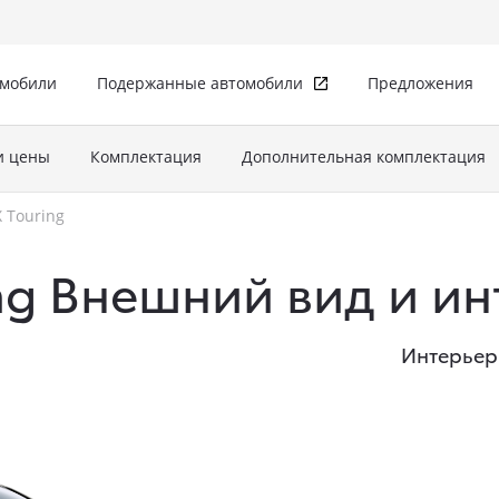
омобили
Подержанные автомобили
Предложения
и цены
Комплектация
Дополнительная комплектация
X Touring
ing Внешний вид и и
Интерьер