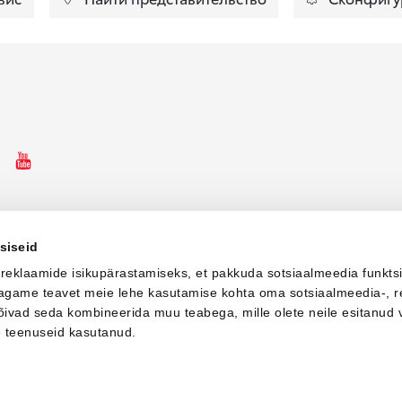
ebooki ikoon
Instagrammi ikoon
Youtube ikoon
siseid
 reklaamide isikupärastamiseks, et pakkuda sotsiaalmeedia funkts
 jagame teavet meie lehe kasutamise kohta oma sotsiaalmeedia-, r
võivad seda kombineerida muu teabega, mille olete neile esitanud 
e teenuseid kasutanud.