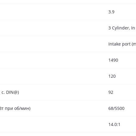
3.9
3 Cylinder, In
Intake port (m
1490
120
 с. DIN@)
92
Вт при об/мин)
68/5500
14.0:1