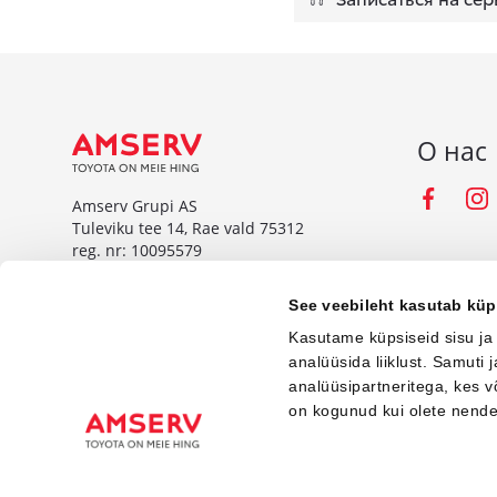
О нас
Fac
Amserv Grupi AS
Tuleviku tee 14, Rae vald 75312
reg. nr: 10095579
www.amserv.ee
See veebileht kasutab küp
Amserv Auto OÜ
Kasutame küpsiseid sisu ja
Tuleviku tee 14, Rae vald 75312
analüüsida liiklust. Samuti
reg. nr: 10000018
analüüsipartneritega, kes 
on kogunud kui olete nend
www.amservauto.ee