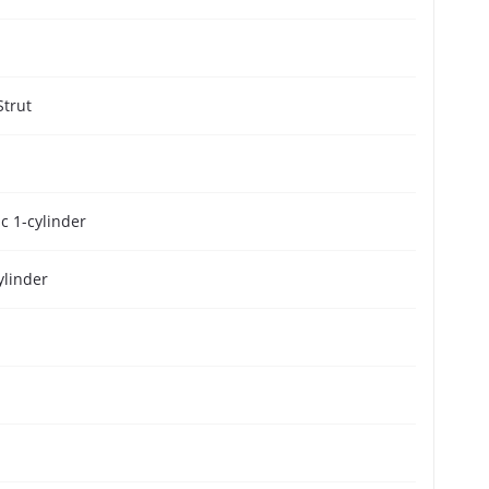
trut
m
sc 1-cylinder
ylinder