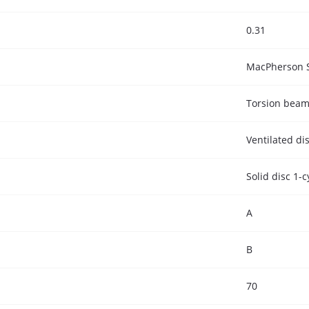
0.31
MacPherson S
Torsion bea
Ventilated di
Solid disc 1-c
A
B
70