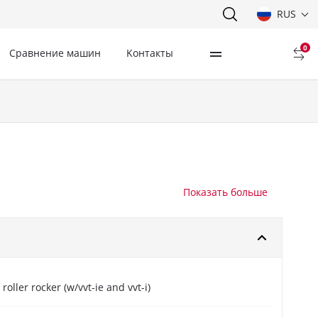
RUS
0
Сравнение машин
Kонтакты
oller rocker (w/vvt-ie and vvt-i)