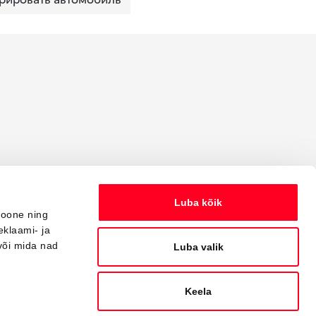
Luba kõik
ioone ning
eklaami- ja
või mida nad
Luba valik
Keela