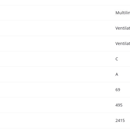
Multili
Ventila
Ventila
C
A
69
495
2415