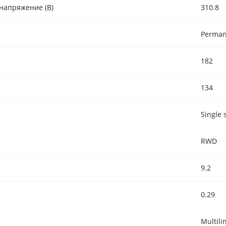
напряжение (В)
310.8
Perman
182
134
Single 
RWD
9.2
0.29
Multili