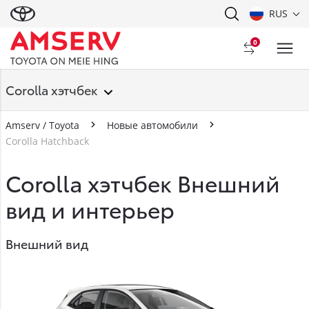
RUS
0
Corolla хэтчбек
Amserv / Toyota
Новые автомобили
Corolla Hatchback
Corolla хэтчбек Внешний
вид и интерьер
Внешний вид