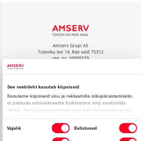
Amserv Grupi AS
Tuleviku tee 14, Rae vald 75312
reg. nr: 10095579
www.amserv.ee
Amserv Auto OÜ
See veebileht kasutab küpsiseid
Tuleviku tee 14, Rae vald 75312
reg. nr: 10000018
Kasutame küpsiseid sisu ja reklaamide isikupärastamiseks,
et pakkuda sotsiaalmeedia funktsioone ning analüüsida
www.amservauto.ee
liiklust. Samuti jagame teavet meie lehe kasutamise kohta
oma sotsiaalmeedia-, reklaami- ja analüüsipartneritega, kes
võivad seda kombineerida muu teabega, mille olete neile
Nõusoleku
Vajalik
Eelistused
О нас
esitanud või mida nad on kogunud kui olete nende
valik
teenuseid kasutanud.