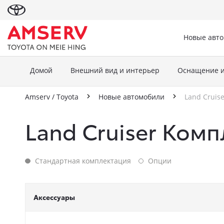
Новые авт
Домой
Внешний вид и интерьер
Оснащение 
Amserv / Toyota
Новые автомобили
Land Cruise
Land Cruiser Ком
Стандартная комплектация
Опции
Стандартная комплектация
Опции
Аксессуары