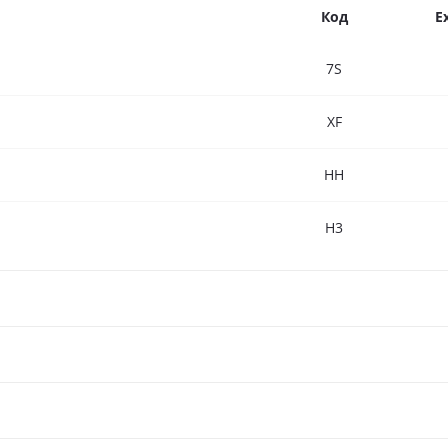
Код
E
7S
XF
HH
H3