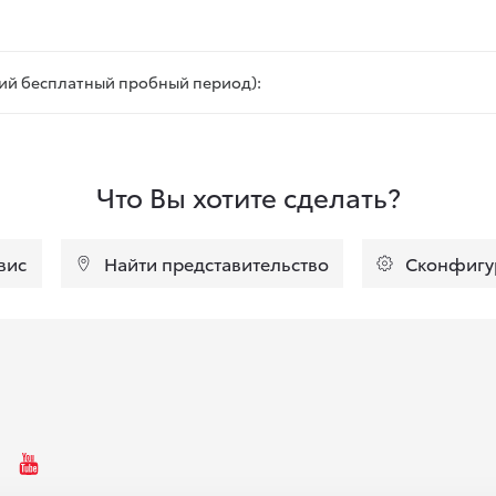
тний бесплатный пробный период):
Что Вы хотите сделать?
вис
Найти представительство
Сконфигу
ebooki ikoon
Instagrammi ikoon
Youtube ikoon