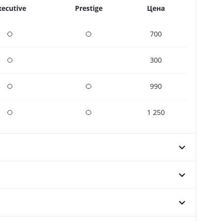
xecutive
Prestige
Цена
700
Опции
Опции
300
Опции
990
Опции
Опции
1 250
Опции
Опции