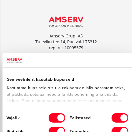
Amserv Grupi AS
Tuleviku tee 14, Rae vald 75312
reg. nr: 10095579
www.amserv.ee
Amserv Auto OÜ
Tuleviku tee 14, Rae vald 75312
See veebileht kasutab küpsiseid
reg. nr: 10000018
Kasutame küpsiseid sisu ja reklaamide isikupärastamiseks,
www.amservauto.ee
et pakkuda sotsiaalmeedia funktsioone ning analüüsida
liiklust. Samuti jagame teavet meie lehe kasutamise kohta
oma sotsiaalmeedia-, reklaami- ja analüüsipartneritega, kes
О нас
võivad seda kombineerida muu teabega, mille olete neile
Nõusoleku
Vajalik
Eelistused
esitanud või mida nad on kogunud kui olete nende
valik
Facebooki ikoon
Instagrammi i
Youtube ik
teenuseid kasutanud.
Statistika
Turundus