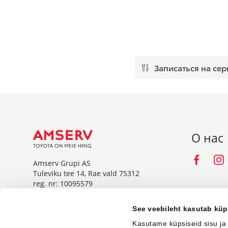
Записаться на сер
О нас
Fac
Amserv Grupi AS
Tuleviku tee 14, Rae vald 75312
reg. nr: 10095579
www.amserv.ee
See veebileht kasutab küp
Amserv Auto OÜ
Kasutame küpsiseid sisu ja