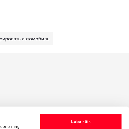
рировать автомобиль
Luba kõik
ioone ning