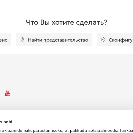
Что Вы хотите сделать?
вис
Найти представительство
Сконфигу
ebooki ikoon
Instagrammi ikoon
Youtube ikoon
siseid
 reklaamide isikupärastamiseks, et pakkuda sotsiaalmeedia funkts