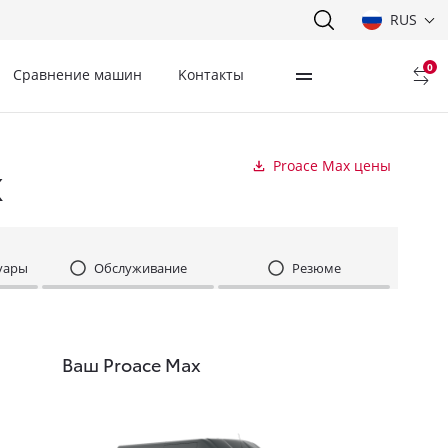
RUS
0
Сравнение машин
Kонтакты
x
Proace Max цены
уары
Обслуживание
Резюме
Ваш Proace Max