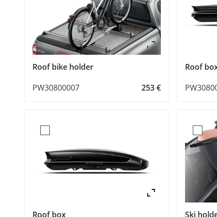
Zoom
Roof bike holder
Roof bo
PW30800007
253 €
PW3080
Zoom
Roof box
Ski holde