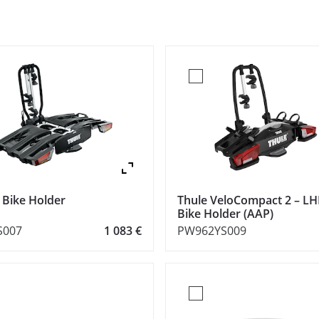
Zoom
 Bike Holder
Thule VeloCompact 2 – LH
Bike Holder (AAP)
S007
1 083 €
PW962YS009