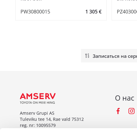
PW30800015
1 305 €
PZ40300
Записаться на сер
О нас
Fac
Amserv Grupi AS
Tuleviku tee 14, Rae vald 75312
reg. nr: 10095579
www.amserv.ee