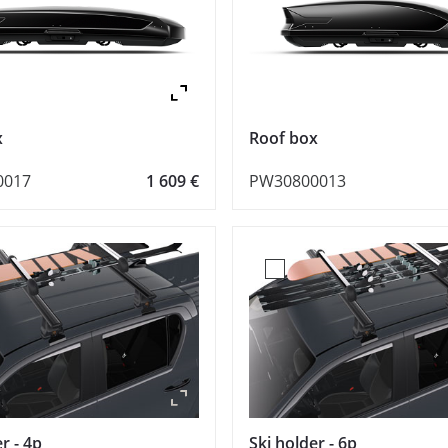
Zoom
x
Roof box
0017
1 609 €
PW30800013
Zoom
r - 4p
Ski holder - 6p