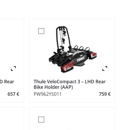
Zoom
Zoo
D Rear
Thule VeloCompact 3 – LHD Rear
Bike Holder (AAP)
657 €
PW962YS011
759 €