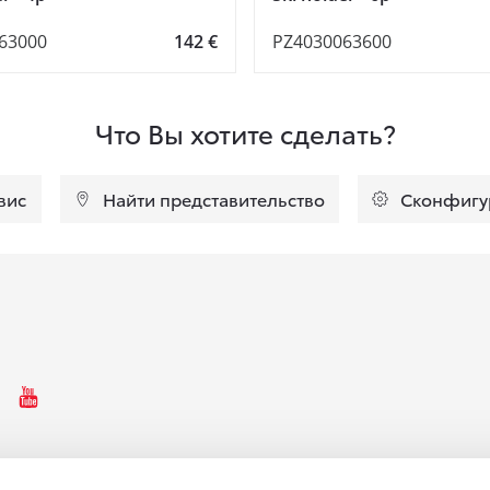
63000
142 €
PZ4030063600
Что Вы хотите сделать?
вис
Найти представительство
Сконфигу
ebooki ikoon
Instagrammi ikoon
Youtube ikoon