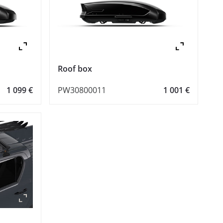
Zoom
Zoo
Roof box
1 099 €
PW30800011
1 001 €
Zoom