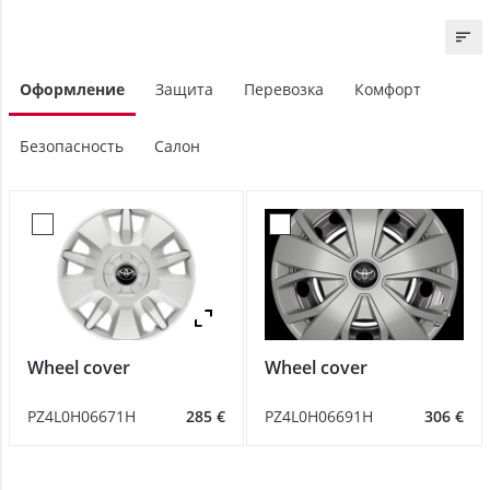
Оформление
Защита
Перевозка
Комфорт
Безопасность
Салон
Zoom
Z
Wheel cover
Wheel cover
PZ4L0H06671H
285 €
PZ4L0H06691H
306 €