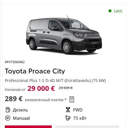
Laos
#PVT3060402
Toyota Proace City
Professional Plus 1.5 D-4D M/T (Esirattavedu) (75 kW)
29 000 €
29 695 €
Начиная от
289 €
ежемесячный платёж *
Дизель
FWD
Manuaal
75 кВт