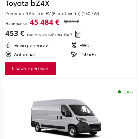
Toyota bZ4X
Premium 0 Electric EV (Esirattavedu) (150 kW)
45 484 €
50 084 €
Начиная от
453 €
ежемесячный платёж *
Электрический
FWD
Automaat
150 кВт
Я заинтересован!
Laos