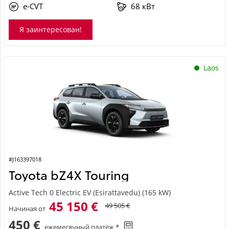
e-CVT
68 кВт
Я заинтересован!
Laos
#J163397018
Toyota bZ4X Touring
Active Tech 0 Electric EV (Esirattavedu) (165 kW)
45 150 €
49 505 €
Начиная от
450 €
ежемесячный платёж *