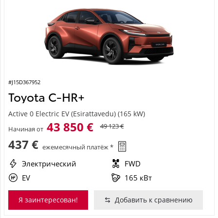
#J15D367952
Toyota C-HR+
Active 0 Electric EV (Esirattavedu) (165 kW)
43 850 €
49 123 €
Начиная от
437 €
ежемесячный платёж *
Электрический
FWD
EV
165 кВт
Я заинтересован!
Добавить к сравнению