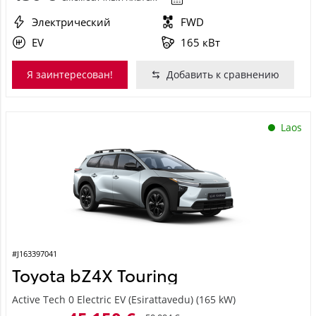
Электрический
FWD
EV
165 кВт
Я заинтересован!
Добавить к сравнению
Laos
#J163397041
Toyota bZ4X Touring
Active Tech 0 Electric EV (Esirattavedu) (165 kW)