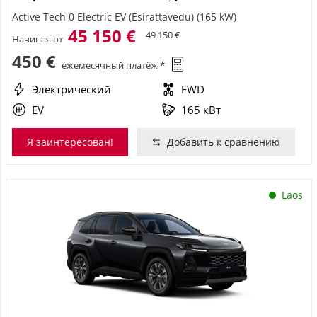
Active Tech 0 Electric EV (Esirattavedu) (165 kW)
45 150 €
49 150 €
Начиная от
450 €
ежемесячный платёж *
Электрический
FWD
EV
165 кВт
Я заинтересован!
Добавить к сравнению
Laos