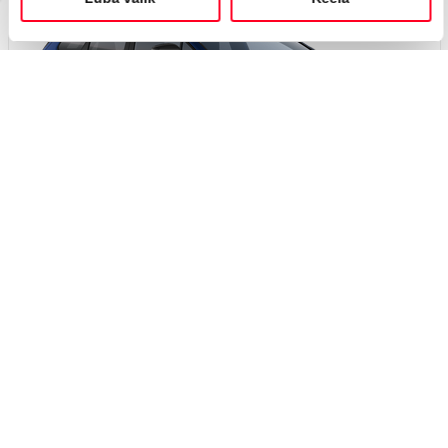
Вскоре
#J163399311
Toyota bZ4X Touring
Active Tech 0 Electric EV (Полный привод) (279 kW)
48 350 €
52 350 €
Начиная от
481 €
ежемесячный платёж *
Электрический
EV
279 кВт
Я заинтересован!
Добавить к сравнению