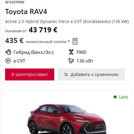
#J162478966
Toyota RAV4
Active 2.5 Hybrid Dynamic Force e-CVT (Esirattavedu) (136 kW)
43 719 €
Начиная от
435 €
ежемесячный платёж *
Гибрид (Бенз./Эл.)
FWD
e-CVT
136 кВт
Я заинтересован!
Добавить к сравнению
Laos