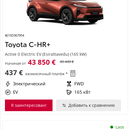
#J15D367954
Toyota C-HR+
Active 0 Electric EV (Esirattavedu) (165 kW)
43 850 €
49 449 €
Начиная от
437 €
ежемесячный платёж *
Электрический
FWD
EV
165 кВт
Я заинтересован!
Добавить к сравнению
Laos