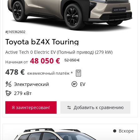
#J165362602
Toyota bZ4X Touring
Active Tech 0 Electric EV (Полный привод) (279 kW)
48 050 €
52 050 €
Начиная от
478 €
ежемесячный платёж *
Электрический
EV
279 кВт
Я заинтересован!
Добавить к сравнению
Вскоре