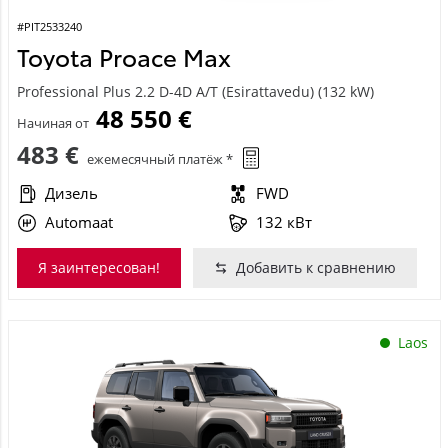
#PIT2533240
Toyota Proace Max
Professional Plus 2.2 D-4D A/T (Esirattavedu) (132 kW)
48 550 €
Начиная от
483 €
ежемесячный платёж *
Дизель
FWD
Automaat
132 кВт
Я заинтересован!
Добавить к сравнению
Laos