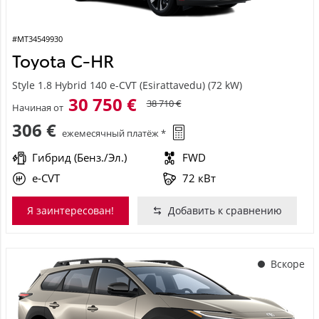
#MT34549930
Toyota C-HR
Style 1.8 Hybrid 140 e-CVT (Esirattavedu) (72 kW)
30 750 €
38 710 €
Начиная от
306 €
ежемесячный платёж *
Гибрид (Бенз./Эл.)
FWD
e-CVT
72 кВт
Я заинтересован!
Добавить к сравнению
Вскоре