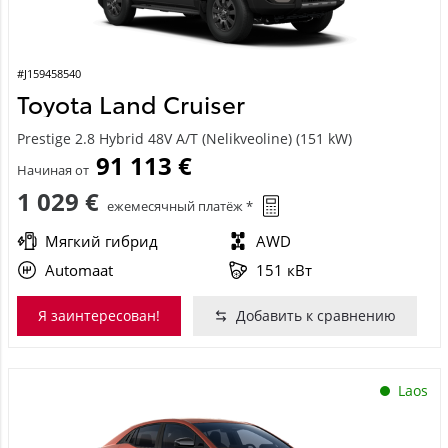
#J159458540
Toyota Land Cruiser
Prestige 2.8 Hybrid 48V A/T (Nelikveoline) (151 kW)
91 113 €
Начиная от
1 029 €
ежемесячный платёж *
Мягкий гибрид
AWD
Automaat
151 кВт
Я заинтересован!
Добавить к сравнению
Laos