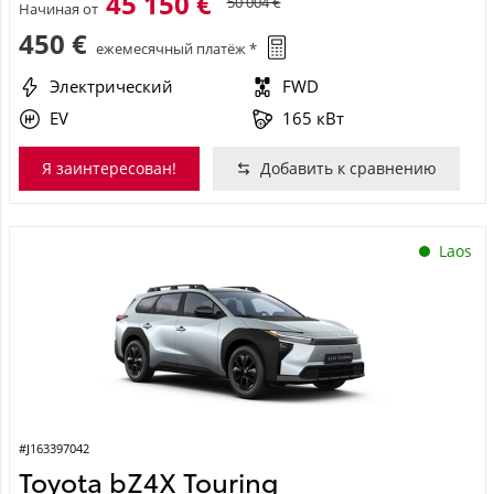
45 150 €
50 004 €
Начиная от
450 €
ежемесячный платёж *
Электрический
FWD
EV
165 кВт
Я заинтересован!
Добавить к сравнению
Laos
#J163397042
Toyota bZ4X Touring