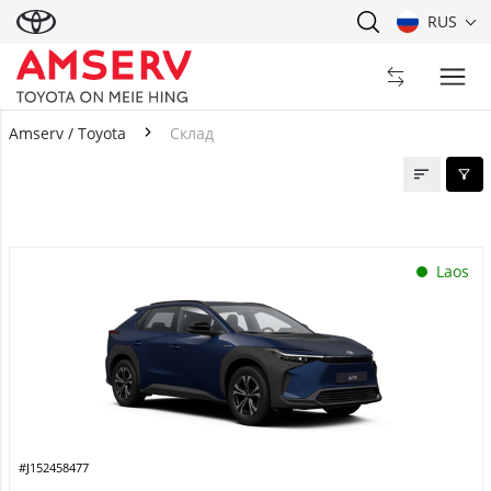
RUS
Amserv / Toyota
Склад
Склад
Laos
#J152458477