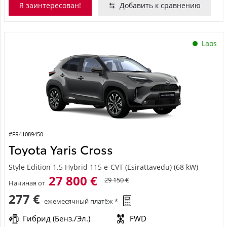
Я заинтересован!
Добавить к сравнению
Laos
#FR41089450
Toyota Yaris Cross
Style Edition 1.5 Hybrid 115 e-CVT (Esirattavedu) (68 kW)
27 800 €
29 150 €
Начиная от
277 €
ежемесячный платёж *
Гибрид (Бенз./Эл.)
FWD