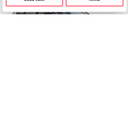
Вскоре
#J166398092
Toyota bZ4X Touring
Active Tech 0 Electric EV (Передний привод) (165 kW)
45 150 €
49 150 €
Начиная от
450 €
ежемесячный платёж *
Электрический
EV
165 кВт
Я заинтересован!
Добавить к сравнению