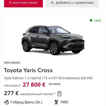
Я заинтересован!
Добавить к сравнению
Laos
#FR41089450
Toyota Yaris Cross
Style Edition 1.5 Hybrid 115 e-CVT (Esirattavedu) (68 kW)
27 800 €
29 150 €
Начиная от
277 €
ежемесячный платёж *
Гибрид (Бенз./Эл.)
FWD