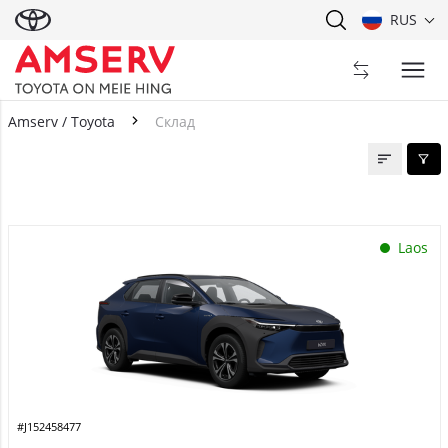
RUS
Amserv / Toyota
Склад
Склад
Laos
#J152458477