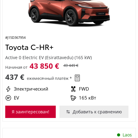
#J15D367954
Toyota C-HR+
Active 0 Electric EV (Esirattavedu) (165 kW)
43 850 €
49 449 €
Начиная от
437 €
ежемесячный платёж *
Электрический
FWD
EV
165 кВт
Я заинтересован!
Добавить к сравнению
Laos