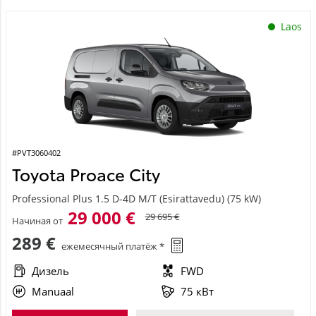
Laos
#PVT3060402
Toyota Proace City
Professional Plus 1.5 D-4D M/T (Esirattavedu) (75 kW)
29 000 €
29 695 €
Начиная от
289 €
ежемесячный платёж *
Дизель
FWD
Manuaal
75 кВт