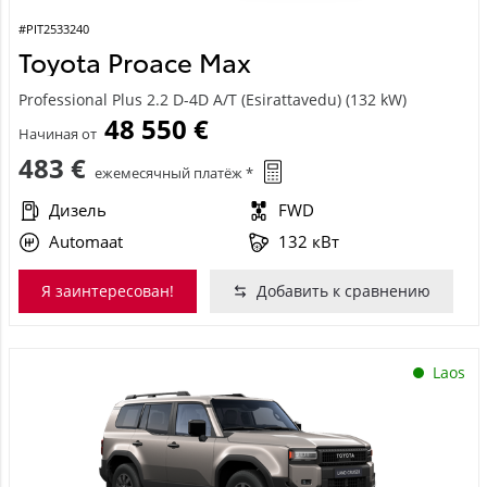
#PIT2533240
Toyota Proace Max
Professional Plus 2.2 D-4D A/T (Esirattavedu) (132 kW)
48 550 €
Начиная от
483 €
ежемесячный платёж *
Дизель
FWD
Automaat
132 кВт
Я заинтересован!
Добавить к сравнению
Laos