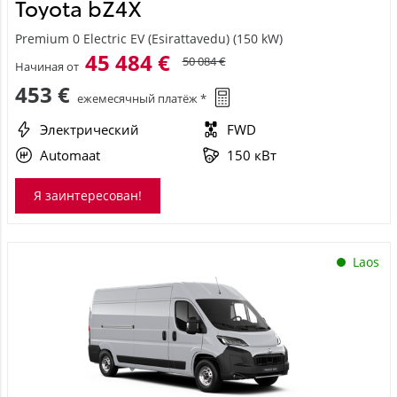
Toyota bZ4X
Premium 0 Electric EV (Esirattavedu) (150 kW)
45 484 €
50 084 €
Начиная от
453 €
ежемесячный платёж *
Электрический
FWD
Automaat
150 кВт
Я заинтересован!
Laos