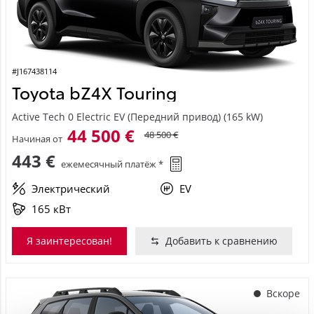
#J167438114
Toyota bZ4X Touring
Active Tech 0 Electric EV (Передний привод) (165 kW)
44 500 €
48 500 €
Начиная от
443 €
ежемесячный платёж *
Электрический
EV
165 кВт
Я заинтересован!
Добавить к сравнению
Вскоре