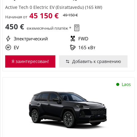
Active Tech 0 Electric EV (Esirattavedu) (165 kW)
45 150 €
49 150 €
Начиная от
450 €
ежемесячный платёж *
Электрический
FWD
EV
165 кВт
Я заинтересован!
Добавить к сравнению
Laos