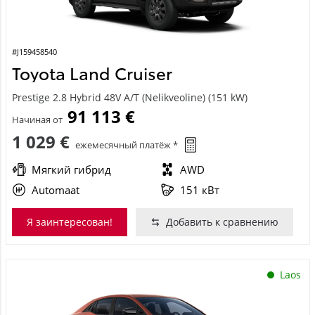
#J159458540
Toyota Land Cruiser
Prestige 2.8 Hybrid 48V A/T (Nelikveoline) (151 kW)
91 113 €
Начиная от
1 029 €
ежемесячный платёж *
Мягкий гибрид
AWD
Automaat
151 кВт
Я заинтересован!
Добавить к сравнению
Laos