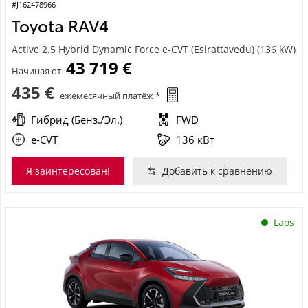
#J162478966
Toyota RAV4
Active 2.5 Hybrid Dynamic Force e-CVT (Esirattavedu) (136 kW)
43 719 €
Начиная от
435 €
ежемесячный платёж *
Гибрид (Бенз./Эл.)
FWD
e-CVT
136 кВт
Я заинтересован!
Добавить к сравнению
Laos