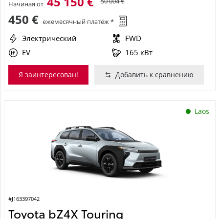
45 150 €
50 004 €
Начиная от
450 €
ежемесячный платёж *
Электрический
FWD
EV
165 кВт
Я заинтересован!
Добавить к сравнению
Laos
#J163397042
Toyota bZ4X Touring