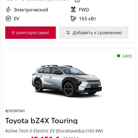
Электрический
FWD
EV
165 кВт
Я заинтересован!
Добавить к сравнению
Laos
#J163397041
Toyota bZ4X Touring
Active Tech 0 Electric EV (Esirattavedu) (165 kW)