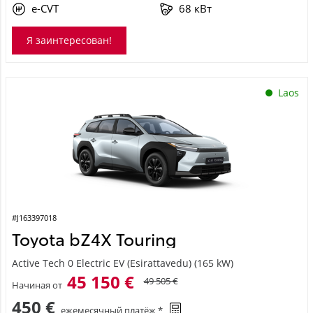
e-CVT
68 кВт
Я заинтересован!
Laos
#J163397018
Toyota bZ4X Touring
Active Tech 0 Electric EV (Esirattavedu) (165 kW)
45 150 €
49 505 €
Начиная от
450 €
ежемесячный платёж *