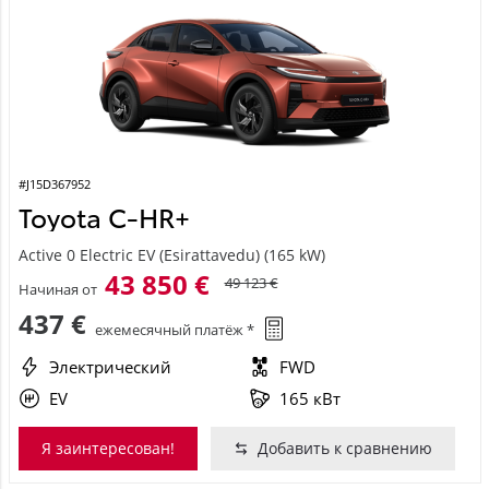
#J15D367952
Toyota C-HR+
Active 0 Electric EV (Esirattavedu) (165 kW)
43 850 €
49 123 €
Начиная от
437 €
ежемесячный платёж *
Электрический
FWD
EV
165 кВт
Я заинтересован!
Добавить к сравнению