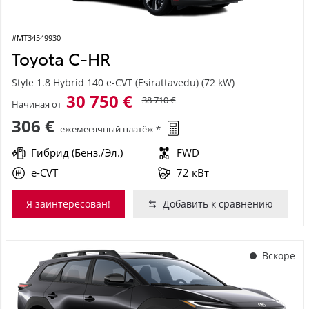
#MT34549930
Toyota C-HR
Style 1.8 Hybrid 140 e-CVT (Esirattavedu) (72 kW)
30 750 €
38 710 €
Начиная от
306 €
ежемесячный платёж *
Гибрид (Бенз./Эл.)
FWD
e-CVT
72 кВт
Я заинтересован!
Добавить к сравнению
Вскоре