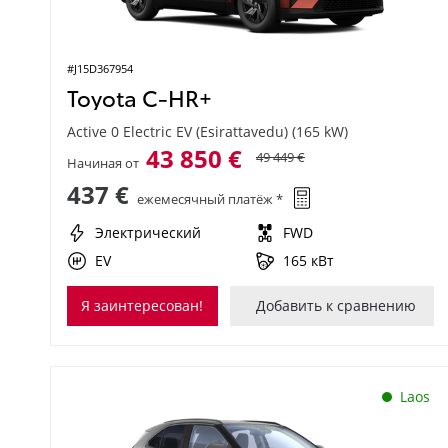
#J15D367954
Toyota C-HR+
Active 0 Electric EV (Esirattavedu) (165 kW)
43 850 €
49 449 €
Начиная от
437 €
ежемесячный платёж *
Электрический
FWD
EV
165 кВт
Я заинтересован!
Добавить к сравнению
Laos