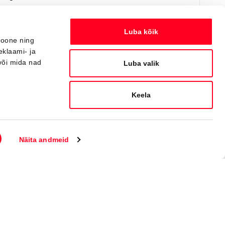
Я заинтересован!
Добавить к сравнению
Luba kõik
ioone ning
eklaami- ja
või mida nad
Вскоре
Luba valik
Keela
Näita andmeid
#J164402820
Toyota bZ4X
Active Tech 0 Electric EV (Полный привод) (252 kW)
44 550 €
48 550 €
Начиная от
444 €
ежемесячный платёж *