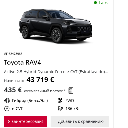
Laos
#J162478966
Toyota RAV4
Active 2.5 Hybrid Dynamic Force e-CVT (Esirattavedu) (136 kW)
43 719 €
Начиная от
435 €
ежемесячный платёж *
Гибрид (Бенз./Эл.)
FWD
e-CVT
136 кВт
Я заинтересован!
Добавить к сравнению