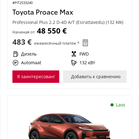
#PIT2533240
Toyota Proace Max
Professional Plus 2.2 D-4D A/T (Esirattavedu) (132 kW)
48 550 €
Начиная от
483 €
ежемесячный платёж *
Дизель
FWD
Automaat
132 кВт
Я заинтересован!
Добавить к сравнению
Laos