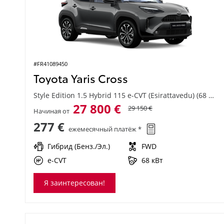
#FR41089450
Toyota Yaris Cross
Style Edition 1.5 Hybrid 115 e-CVT (Esirattavedu) (68 kW)
27 800 €
29 150 €
Начиная от
277 €
ежемесячный платёж *
Гибрид (Бенз./Эл.)
FWD
e-CVT
68 кВт
Я заинтересован!