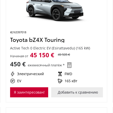
#J163397018
Toyota bZ4X Touring
Active Tech 0 Electric EV (Esirattavedu) (165 kW)
45 150 €
49 505 €
Начиная от
450 €
ежемесячный платёж *
Электрический
FWD
EV
165 кВт
Я заинтересован!
Добавить к сравнению