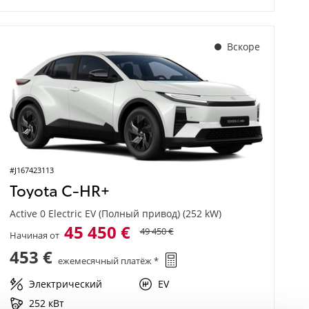
Вскоре
#J167423113
Toyota C-HR+
Active 0 Electric EV (Полный привод) (252 kW)
45 450 €
49 450 €
Начиная от
453 €
ежемесячный платёж *
Электрический
EV
252 кВт