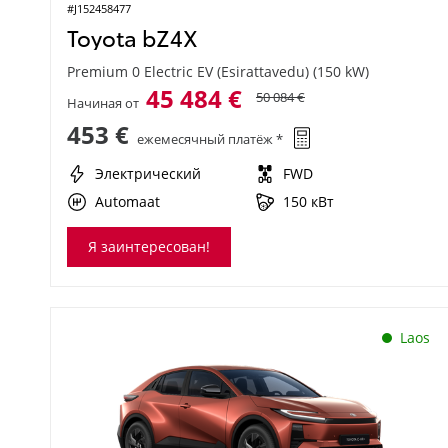
#J152458477
Toyota bZ4X
Premium 0 Electric EV (Esirattavedu) (150 kW)
45 484 €
50 084 €
Начиная от
453 €
ежемесячный платёж *
Электрический
FWD
Automaat
150 кВт
Я заинтересован!
Laos