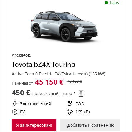
Laos
#J163397042
Toyota bZ4X Touring
Active Tech 0 Electric EV (Esirattavedu) (165 kW)
45 150 €
49 150 €
Начиная от
450 €
ежемесячный платёж *
Электрический
FWD
EV
165 кВт
Я заинтересован!
Добавить к сравнению