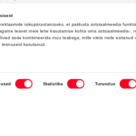
Я заинтересован!
Добавить к сравнению
siseid
 reklaamide isikupärastamiseks, et pakkuda sotsiaalmeedia funkts
 jagame teavet meie lehe kasutamise kohta oma sotsiaalmeedia-, r
võivad seda kombineerida muu teabega, mille olete neile esitanud 
Вскоре
e teenuseid kasutanud.
tused
Statistika
Turundus
#J164402427
Toyota bZ4X
Active Tech 0 Electric EV (Передний привод) (165 kW)
42 550 €
46 550 €
Начиная от
424 €
ежемесячный платёж *