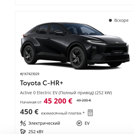
Вскоре
#J167423029
Toyota C-HR+
Active 0 Electric EV (Полный привод) (252 kW)
45 200 €
49 200 €
Начиная от
450 €
ежемесячный платёж *
Электрический
EV
252 кВт