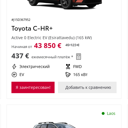
#J15D367952
Toyota C-HR+
Active 0 Electric EV (Esirattavedu) (165 kW)
43 850 €
49 123 €
Начиная от
437 €
ежемесячный платёж *
Электрический
FWD
EV
165 кВт
Я заинтересован!
Добавить к сравнению
Laos