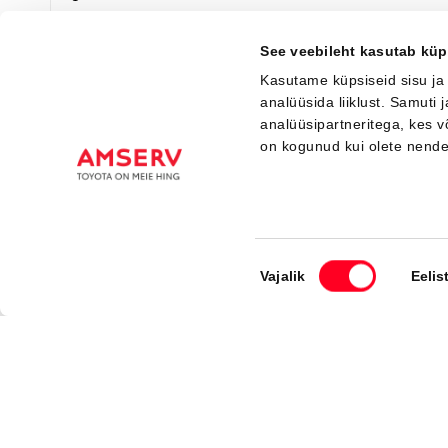
Я заинтересован!
Добавить к сравнению
See veebileht kasutab küp
Kasutame küpsiseid sisu ja
analüüsida liiklust. Samuti
analüüsipartneritega, kes 
Вскоре
on kogunud kui olete nend
Nõusoleku
Vajalik
Eelis
valik
#J167422798
Toyota C-HR+
Executive 0 Electric EV (Полный привод) (252 kW)
49 500 €
53 500 €
Начиная от
493 €
ежемесячный платёж *