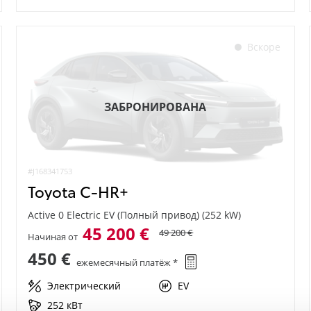
Вскоре
ЗАБРОНИРОВАНА
#J168341753
Toyota C-HR+
Active 0 Electric EV (Полный привод) (252 kW)
45 200 €
49 200 €
Начиная от
450 €
ежемесячный платёж *
Электрический
EV
252 кВт