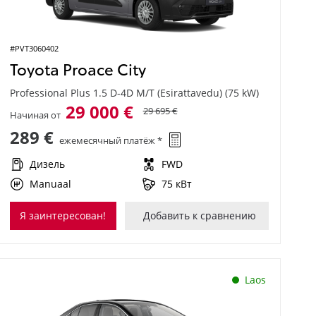
#PVT3060402
Toyota Proace City
Professional Plus 1.5 D-4D M/T (Esirattavedu) (75 kW)
29 000 €
29 695 €
Начиная от
289 €
ежемесячный платёж *
Дизель
FWD
Manuaal
75 кВт
Я заинтересован!
Добавить к сравнению
Laos