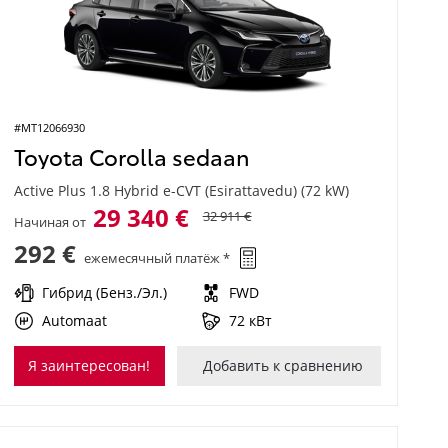
#MT12066930
Toyota Corolla sedaan
Active Plus 1.8 Hybrid e-CVT (Esirattavedu) (72 kW)
29 340 €
32 911 €
Начиная от
292 €
ежемесячный платёж *
Гибрид (Бенз./Эл.)
FWD
Automaat
72 кВт
Я заинтересован!
Добавить к сравнению