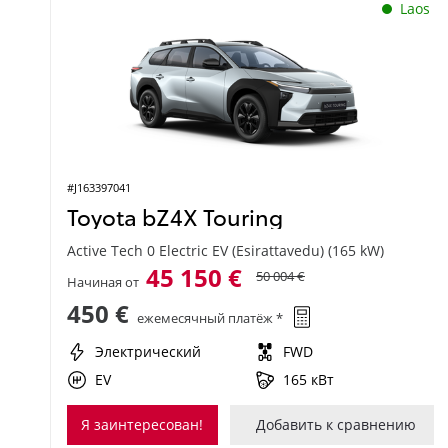
Laos
#J163397041
Toyota bZ4X Touring
Active Tech 0 Electric EV (Esirattavedu) (165 kW)
45 150 €
50 004 €
Начиная от
450 €
ежемесячный платёж *
Электрический
FWD
EV
165 кВт
Я заинтересован!
Добавить к сравнению