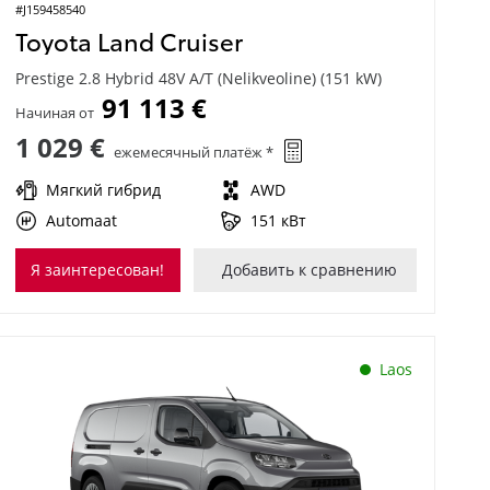
#J159458540
Toyota Land Cruiser
Prestige 2.8 Hybrid 48V A/T (Nelikveoline) (151 kW)
91 113 €
Начиная от
1 029 €
ежемесячный платёж *
Мягкий гибрид
AWD
Automaat
151 кВт
Я заинтересован!
Добавить к сравнению
Laos