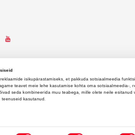
ebooki ikoon
Instagrammi ikoon
Youtube ikoon
siseid
 reklaamide isikupärastamiseks, et pakkuda sotsiaalmeedia funkts
 jagame teavet meie lehe kasutamise kohta oma sotsiaalmeedia-, r
võivad seda kombineerida muu teabega, mille olete neile esitanud 
e teenuseid kasutanud.