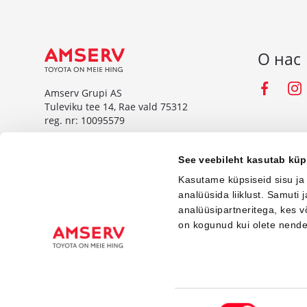
О нас
Fac
Amserv Grupi AS
Tuleviku tee 14, Rae vald 75312
reg. nr: 10095579
www.amserv.ee
See veebileht kasutab küp
Amserv Auto OÜ
Kasutame küpsiseid sisu ja
Tuleviku tee 14, Rae vald 75312
analüüsida liiklust. Samuti
reg. nr: 10000018
analüüsipartneritega, kes 
www.amservauto.ee
on kogunud kui olete nend
© Amserv 2026
Nõusoleku