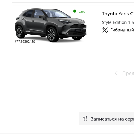
Laos
Toyota Yaris C
Style Edition 1
Гибридный
#FR69392450
Пре
Записаться на сер