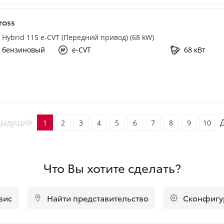
ross
.5 Hybrid 115 e-CVT (Передний привод) (68 kW)
 бензиновый
e-CVT
68 кВт
дыдущий
1
2
3
4
5
6
7
8
9
10
Что Вы хотите сделать?
вис
Найти представительство
Сконфигу