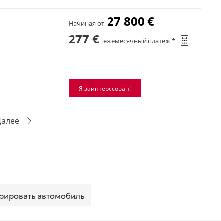
27 800 €
Начиная от
277 €
ежемесячный платёж *
Я заинтересован!
Далее
рировать автомобиль