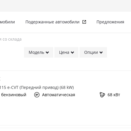
омобили
Подержанные автомобили
Предложения
 со склада
лада
Модель
Цена
Опции
X
 115 e-CVT (Передний привод) (68 kW)
 бензиновый
Автоматическая
68 кВт