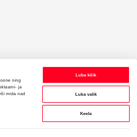
Luba kõik
ioone ning
eklaami- ja
või mida nad
Luba valik
Keela
Powered by