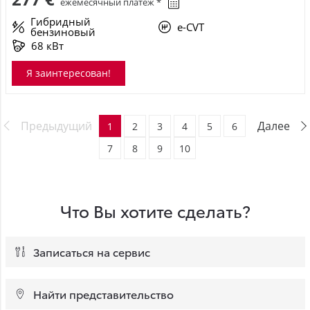
ежемесячный платёж *
Гибридный
e-CVT
бензиновый
68 кВт
Я заинтересован!
Предыдущий
Далее
1
2
3
4
5
6
7
8
9
10
Что Вы хотите сделать?
Записаться на сервис
Найти представительство