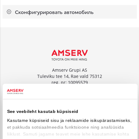
Сконфигурировать автомобиль
Amserv Grupi AS
Tuleviku tee 14, Rae vald 75312
reg. nr: 10095579
www.amserv.ee
Amserv Auto OÜ
See veebileht kasutab küpsiseid
Tuleviku tee 14, Rae vald 75312
reg. nr: 10000018
Kasutame küpsiseid sisu ja reklaamide isikupärastamiseks,
et pakkuda sotsiaalmeedia funktsioone ning analüüsida
www.amservauto.ee
liiklust. Samuti jagame teavet meie lehe kasutamise kohta