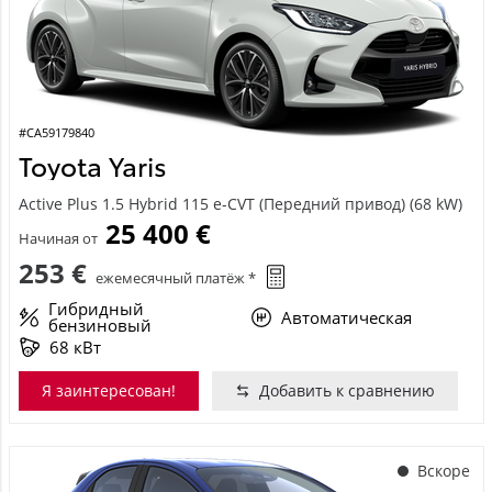
#CA59179840
Toyota Yaris
Active Plus 1.5 Hybrid 115 e-CVT (Передний привод) (68 kW)
25 400 €
Начиная от
253 €
ежемесячный платёж *
Гибридный
Автоматическая
бензиновый
68 кВт
Я заинтересован!
Добавить к сравнению
Вскоре