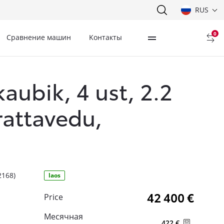
RUS
0
Сравнение машин
Kонтакты
kaubik, 4 ust, 2.2
irattavedu,
2168)
laos
42 400 €
Price
Месячная
422 €