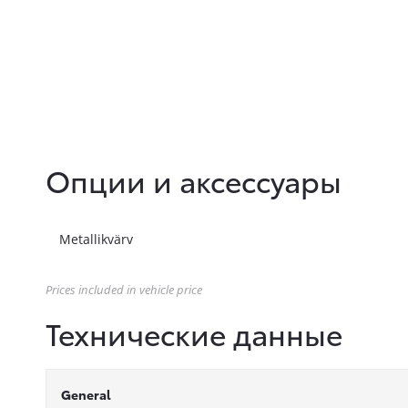
Опции и аксессуары
Metallikvärv
Prices included in vehicle price
Технические данные
General