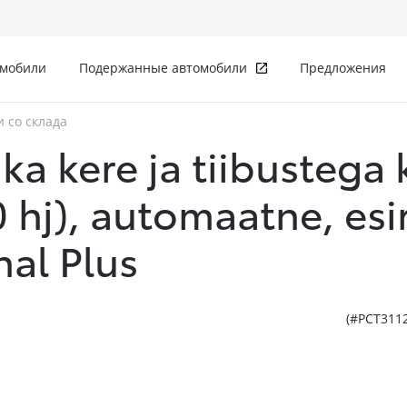
омобили
Подержанные автомобили
Предложения
 со склада
ka kere ja tiibustega 
50 hj), automaatne, es
nal Plus
(#PCT311