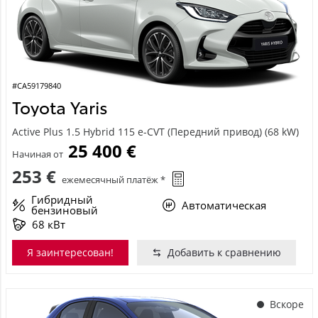
#CA59179840
Toyota Yaris
Active Plus 1.5 Hybrid 115 e-CVT (Передний привод) (68 kW)
25 400 €
Начиная от
253 €
ежемесячный платёж *
Гибридный
Автоматическая
бензиновый
68 кВт
Я заинтересован!
Добавить к сравнению
Вскоре