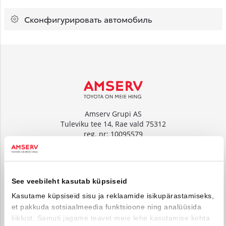
Сконфигурировать автомобиль
Amserv Grupi AS
Tuleviku tee 14, Rae vald 75312
reg. nr: 10095579
www.amserv.ee
Amserv Auto OÜ
See veebileht kasutab küpsiseid
Tuleviku tee 14, Rae vald 75312
reg. nr: 10000018
Kasutame küpsiseid sisu ja reklaamide isikupärastamiseks,
et pakkuda sotsiaalmeedia funktsioone ning analüüsida
www.amservauto.ee
liiklust. Samuti jagame teavet meie lehe kasutamise kohta