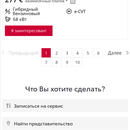
ежемесячный платёж *
Гибридный
e-CVT
бензиновый
68 кВт
Я заинтересован!
Предыдущий
Далее
1
2
3
4
5
6
7
8
9
10
Что Вы хотите сделать?
Записаться на сервис
Найти представительство