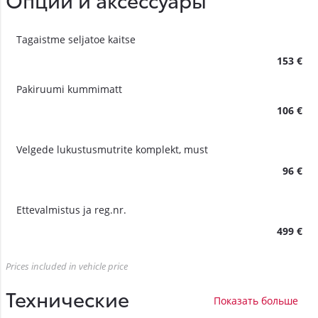
Tagaistme seljatoe kaitse
153 €
Pakiruumi kummimatt
106 €
Velgede lukustusmutrite komplekt, must
96 €
Ettevalmistus ja reg.nr.
499 €
Prices included in vehicle price
Технические