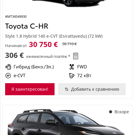
#MT34549930
Toyota C-HR
Style 1.8 Hybrid 140 e-CVT (Esirattavedu) (72 kW)
30 750 €
38 710 €
Начиная от
306 €
ежемесячный платёж *
Гибрид (Бенз./Эл.)
FWD
e-CVT
72 кВт
Я заинтересован!
Добавить к сравнению
Вскоре