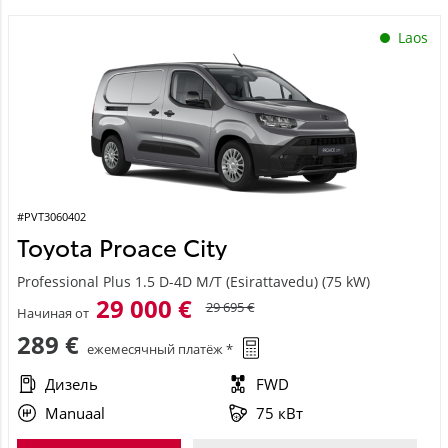
Laos
#PVT3060402
Toyota Proace City
Professional Plus 1.5 D-4D M/T (Esirattavedu) (75 kW)
29 000 €
29 695 €
Начиная от
289 €
ежемесячный платёж *
Дизель
FWD
Manuaal
75 кВт