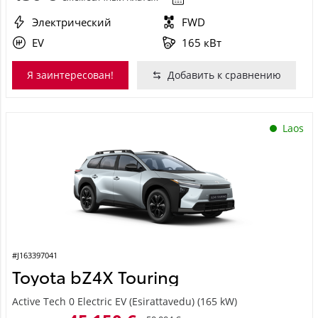
Электрический
FWD
EV
165 кВт
Я заинтересован!
Добавить к сравнению
Laos
#J163397041
Toyota bZ4X Touring
Active Tech 0 Electric EV (Esirattavedu) (165 kW)