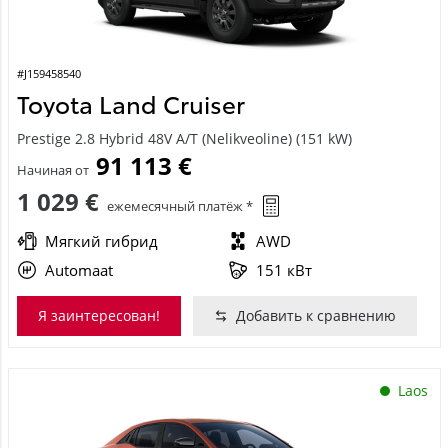
#J159458540
Toyota Land Cruiser
Prestige 2.8 Hybrid 48V A/T (Nelikveoline) (151 kW)
91 113 €
Начиная от
1 029 €
ежемесячный платёж *
Мягкий гибрид
AWD
Automaat
151 кВт
Я заинтересован!
Добавить к сравнению
Laos