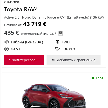
#J162478966
Toyota RAV4
Active 2.5 Hybrid Dynamic Force e-CVT (Esirattavedu) (136 kW)
43 719 €
Начиная от
435 €
ежемесячный платёж *
Гибрид (Бенз./Эл.)
FWD
e-CVT
136 кВт
Я заинтересован!
Добавить к сравнению
Laos