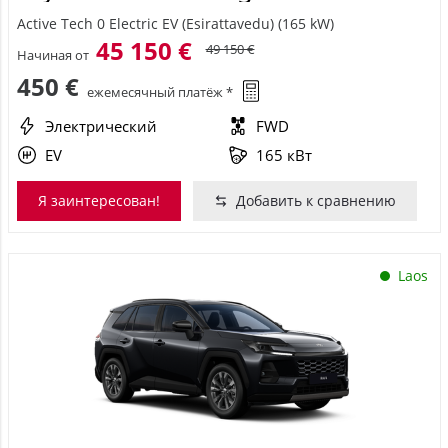
Active Tech 0 Electric EV (Esirattavedu) (165 kW)
45 150 €
49 150 €
Начиная от
450 €
ежемесячный платёж *
Электрический
FWD
EV
165 кВт
Я заинтересован!
Добавить к сравнению
Laos