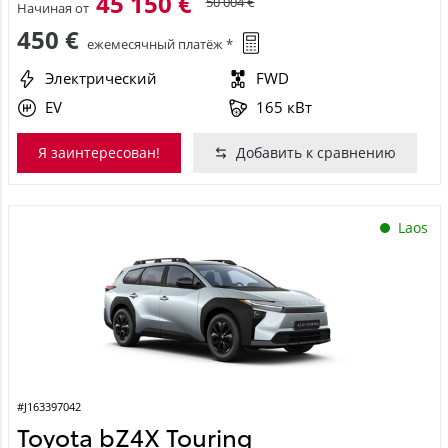
45 150 €
50 004 €
Начиная от
450 €
ежемесячный платёж *
Электрический
FWD
EV
165 кВт
Я заинтересован!
Добавить к сравнению
Laos
#J163397042
Toyota bZ4X Touring