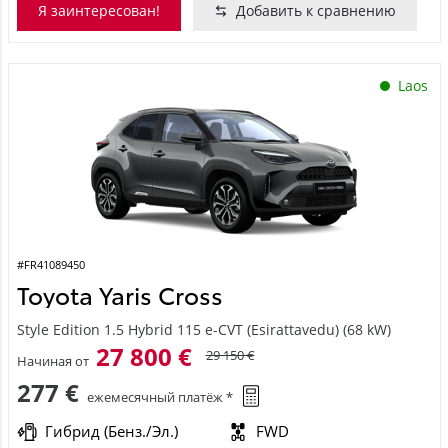
Я заинтересован!
Добавить к сравнению
Laos
#FR41089450
Toyota Yaris Cross
Style Edition 1.5 Hybrid 115 e-CVT (Esirattavedu) (68 kW)
27 800 €
29 150 €
Начиная от
277 €
ежемесячный платёж *
Гибрид (Бенз./Эл.)
FWD