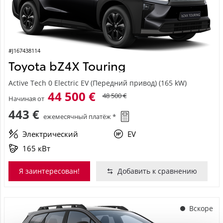
#J167438114
Toyota bZ4X Touring
Active Tech 0 Electric EV (Передний привод) (165 kW)
44 500 €
48 500 €
Начиная от
443 €
ежемесячный платёж *
Электрический
EV
165 кВт
Я заинтересован!
Добавить к сравнению
Вскоре