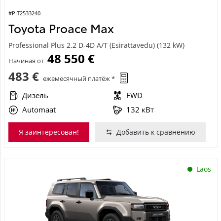
#PIT2533240
Toyota Proace Max
Professional Plus 2.2 D-4D A/T (Esirattavedu) (132 kW)
48 550 €
Начиная от
483 €
ежемесячный платёж *
Дизель
FWD
Automaat
132 кВт
Я заинтересован!
Добавить к сравнению
Laos