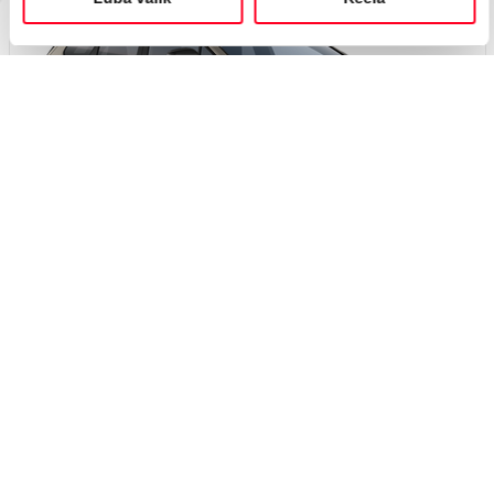
Вскоре
#J166398092
Toyota bZ4X Touring
Active Tech 0 Electric EV (Передний привод) (165 kW)
45 150 €
49 150 €
Начиная от
450 €
ежемесячный платёж *
Электрический
EV
165 кВт
Я заинтересован!
Добавить к сравнению