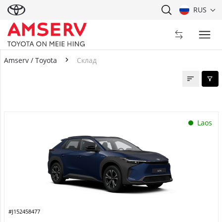
RUS
Amserv / Toyota
Склад
Склад
Laos
#J152458477