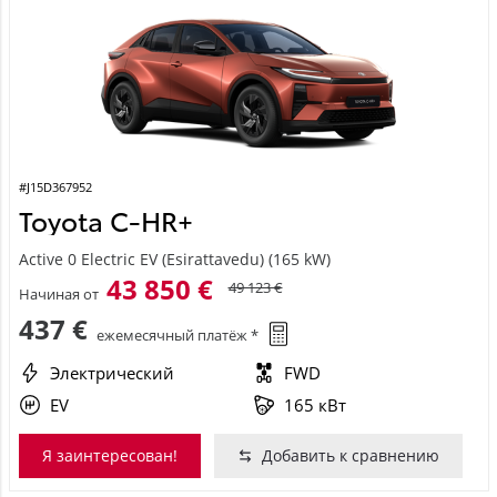
#J15D367952
Toyota C-HR+
Active 0 Electric EV (Esirattavedu) (165 kW)
43 850 €
49 123 €
Начиная от
437 €
ежемесячный платёж *
Электрический
FWD
EV
165 кВт
Я заинтересован!
Добавить к сравнению