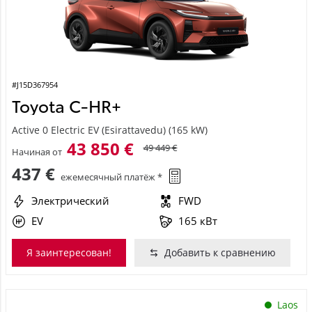
#J15D367954
Toyota C-HR+
Active 0 Electric EV (Esirattavedu) (165 kW)
43 850 €
49 449 €
Начиная от
437 €
ежемесячный платёж *
Электрический
FWD
EV
165 кВт
Я заинтересован!
Добавить к сравнению
Laos