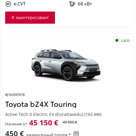
e-CVT
68 кВт
Я заинтересован!
Laos
#J163397018
Toyota bZ4X Touring
Active Tech 0 Electric EV (Esirattavedu) (165 kW)
45 150 €
49 505 €
Начиная от
450 €
ежемесячный платёж *