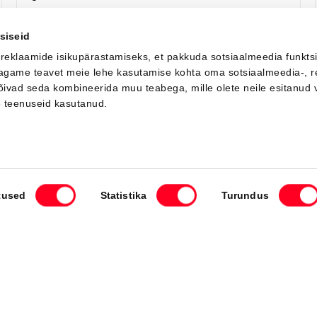
Я заинтересован!
Добавить к сравнению
siseid
 reklaamide isikupärastamiseks, et pakkuda sotsiaalmeedia funkts
 jagame teavet meie lehe kasutamise kohta oma sotsiaalmeedia-, r
võivad seda kombineerida muu teabega, mille olete neile esitanud 
Вскоре
e teenuseid kasutanud.
tused
Statistika
Turundus
#J164402427
Toyota bZ4X
Active Tech 0 Electric EV (Передний привод) (165 kW)
42 550 €
46 550 €
Начиная от
424 €
ежемесячный платёж *