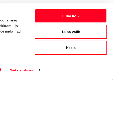
Я заинтересован!
Добавить к сравнению
Luba kõik
ioone ning
eklaami- ja
või mida nad
Вскоре
Luba valik
Keela
Näita andmeid
#J164402820
Toyota bZ4X
Active Tech 0 Electric EV (Полный привод) (252 kW)
44 550 €
48 550 €
Начиная от
444 €
ежемесячный платёж *