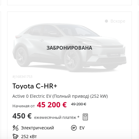
Вскоре
ЗАБРОНИРОВАНА
#J168341753
Toyota C-HR+
Active 0 Electric EV (Полный привод) (252 kW)
45 200 €
49 200 €
Начиная от
450 €
ежемесячный платёж *
Электрический
EV
252 кВт