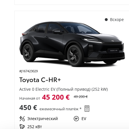
Вскоре
#J167423029
Toyota C-HR+
Active 0 Electric EV (Полный привод) (252 kW)
45 200 €
49 200 €
Начиная от
450 €
ежемесячный платёж *
Электрический
EV
252 кВт