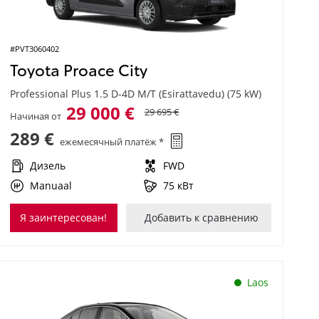
#PVT3060402
Toyota Proace City
Professional Plus 1.5 D-4D M/T (Esirattavedu) (75 kW)
29 000 €
29 695 €
Начиная от
289 €
ежемесячный платёж *
Дизель
FWD
Manuaal
75 кВт
Я заинтересован!
Добавить к сравнению
Laos