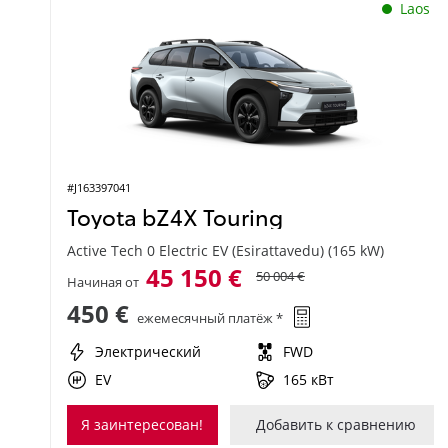
Laos
#J163397041
Toyota bZ4X Touring
Active Tech 0 Electric EV (Esirattavedu) (165 kW)
45 150 €
50 004 €
Начиная от
450 €
ежемесячный платёж *
Электрический
FWD
EV
165 кВт
Я заинтересован!
Добавить к сравнению