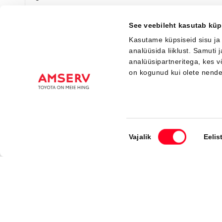
Я заинтересован!
Добавить к сравнению
See veebileht kasutab küp
Kasutame küpsiseid sisu ja
analüüsida liiklust. Samuti
analüüsipartneritega, kes 
Вскоре
on kogunud kui olete nend
Nõusoleku
Vajalik
Eelis
valik
#J167422798
Toyota C-HR+
Executive 0 Electric EV (Полный привод) (252 kW)
49 500 €
53 500 €
Начиная от
493 €
ежемесячный платёж *