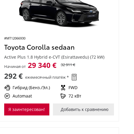
#MT12066930
Toyota Corolla sedaan
Active Plus 1.8 Hybrid e-CVT (Esirattavedu) (72 kW)
29 340 €
32 911 €
Начиная от
292 €
ежемесячный платёж *
Гибрид (Бенз./Эл.)
FWD
Automaat
72 кВт
Я заинтересован!
Добавить к сравнению