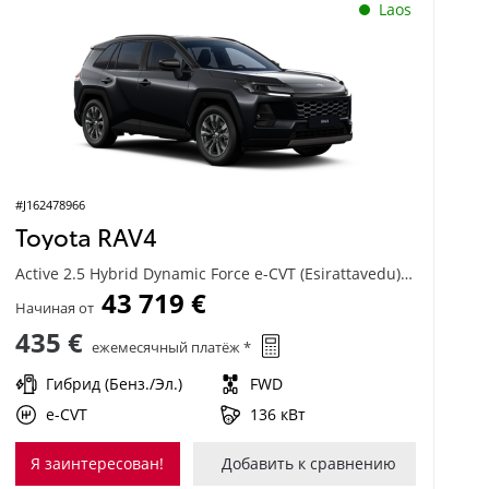
Laos
#J162478966
Toyota RAV4
Active 2.5 Hybrid Dynamic Force e-CVT (Esirattavedu) (136 kW)
43 719 €
Начиная от
435 €
ежемесячный платёж *
Гибрид (Бенз./Эл.)
FWD
e-CVT
136 кВт
Я заинтересован!
Добавить к сравнению