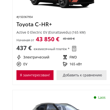
#J15D367954
Toyota C-HR+
Active 0 Electric EV (Esirattavedu) (165 kW)
43 850 €
49 449 €
Начиная от
437 €
ежемесячный платёж *
Электрический
FWD
EV
165 кВт
Я заинтересован!
Добавить к сравнению
Laos