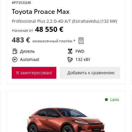
#PIT2533240
Toyota Proace Max
Professional Plus 2.2 D-4D A/T (Esirattavedu) (132 kW)
48 550 €
Начиная от
483 €
ежемесячный платёж *
Дизель
FWD
Automaat
132 кВт
Я заинтересован!
Добавить к сравнению
Laos