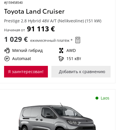
#J159458540
Toyota Land Cruiser
Prestige 2.8 Hybrid 48V A/T (Nelikveoline) (151 kW)
91 113 €
Начиная от
1 029 €
ежемесячный платёж *
Мягкий гибрид
AWD
Automaat
151 кВт
Я заинтересован!
Добавить к сравнению
Laos