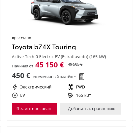
#J163397018
Toyota bZ4X Touring
Active Tech 0 Electric EV (Esirattavedu) (165 kW)
45 150 €
49 505 €
Начиная от
450 €
ежемесячный платёж *
Электрический
FWD
EV
165 кВт
Я заинтересован!
Добавить к сравнению