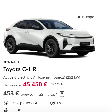
Вскоре
#J167423113
Toyota C-HR+
Active 0 Electric EV (Полный привод) (252 kW)
45 450 €
49 450 €
Начиная от
453 €
ежемесячный платёж *
Электрический
EV
252 кВт