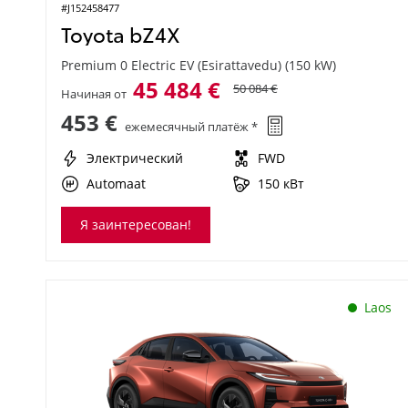
#J152458477
Toyota bZ4X
Premium 0 Electric EV (Esirattavedu) (150 kW)
45 484 €
50 084 €
Начиная от
453 €
ежемесячный платёж *
Электрический
FWD
Automaat
150 кВт
Я заинтересован!
Laos