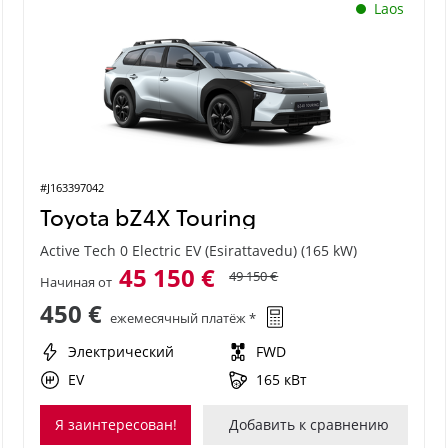
Laos
#J163397042
Toyota bZ4X Touring
Active Tech 0 Electric EV (Esirattavedu) (165 kW)
45 150 €
49 150 €
Начиная от
450 €
ежемесячный платёж *
Электрический
FWD
EV
165 кВт
Я заинтересован!
Добавить к сравнению