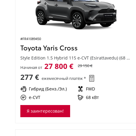
#FR41089450
Toyota Yaris Cross
Style Edition 1.5 Hybrid 115 e-CVT (Esirattavedu) (68 kW)
27 800 €
29 150 €
Начиная от
277 €
ежемесячный платёж *
Гибрид (Бенз./Эл.)
FWD
e-CVT
68 кВт
Я заинтересован!