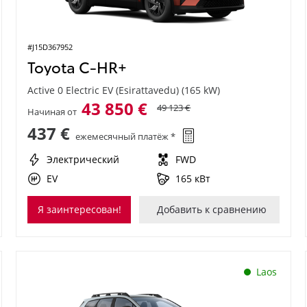
#J15D367952
Toyota C-HR+
Active 0 Electric EV (Esirattavedu) (165 kW)
43 850 €
49 123 €
Начиная от
437 €
ежемесячный платёж *
Электрический
FWD
EV
165 кВт
Я заинтересован!
Добавить к сравнению
Laos