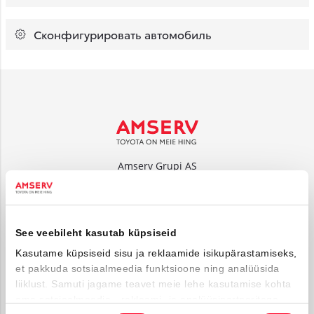
Сконфигурировать автомобиль
Amserv Grupi AS
Tuleviku tee 14, Rae vald 75312
reg. nr: 10095579
www.amserv.ee
See veebileht kasutab küpsiseid
Amserv Auto OÜ
Kasutame küpsiseid sisu ja reklaamide isikupärastamiseks,
Tuleviku tee 14, Rae vald 75312
et pakkuda sotsiaalmeedia funktsioone ning analüüsida
reg. nr: 10000018
liiklust. Samuti jagame teavet meie lehe kasutamise kohta
www.amservauto.ee
oma sotsiaalmeedia-, reklaami- ja analüüsipartneritega,