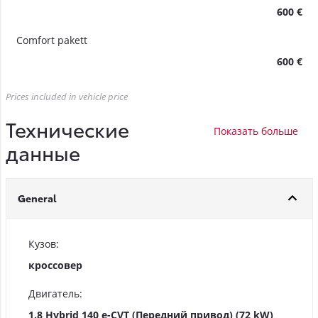
600 €
Comfort pakett
600 €
Prices included in vehicle price
Технические
данные
General
Кузов:
кроссовер
Двигатель:
1.8 Hybrid 140 e-CVT (Передний привод) (72 kW)