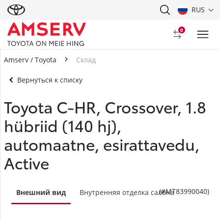
RUS
0
Amserv / Toyota
Склад
Вернуться к списку
Toyota C-HR, Crossover, 1.8
hübriid (140 hj),
automaatne, esirattavedu,
Active
(#MT83990040)
Внешний вид
Внутренняя отделка салона