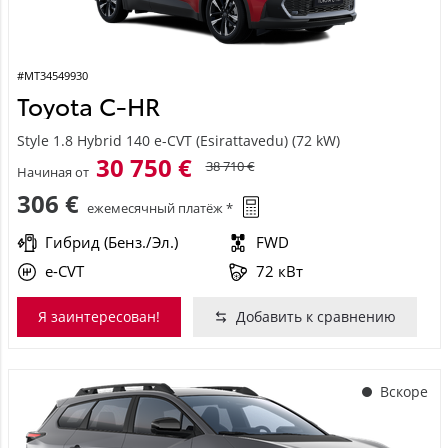
#MT34549930
Toyota C-HR
Style 1.8 Hybrid 140 e-CVT (Esirattavedu) (72 kW)
30 750 €
38 710 €
Начиная от
306 €
ежемесячный платёж *
Гибрид (Бенз./Эл.)
FWD
e-CVT
72 кВт
Я заинтересован!
Добавить к сравнению
Вскоре