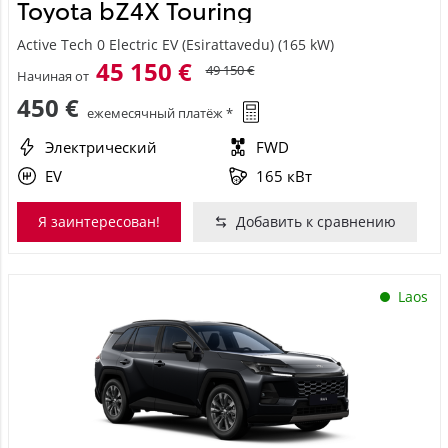
Active Tech 0 Electric EV (Esirattavedu) (165 kW)
45 150 €
49 150 €
Начиная от
450 €
ежемесячный платёж *
Электрический
FWD
EV
165 кВт
Я заинтересован!
Добавить к сравнению
Laos