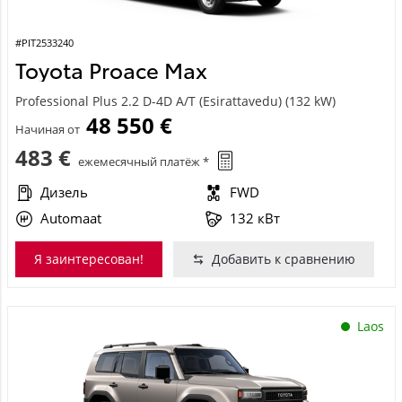
#PIT2533240
Toyota Proace Max
Professional Plus 2.2 D-4D A/T (Esirattavedu) (132 kW)
48 550 €
Начиная от
483 €
ежемесячный платёж *
Дизель
FWD
Automaat
132 кВт
Я заинтересован!
Добавить к сравнению
Laos