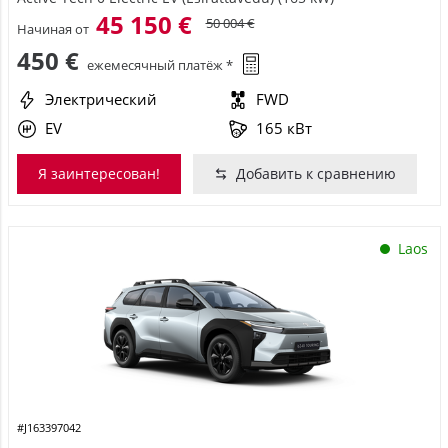
45 150 €
50 004 €
Начиная от
450 €
ежемесячный платёж *
Электрический
FWD
EV
165 кВт
Я заинтересован!
Добавить к сравнению
Laos
#J163397042
Toyota bZ4X Touring