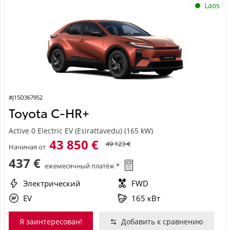
#J15D367952
Toyota C-HR+
Active 0 Electric EV (Esirattavedu) (165 kW)
43 850 €
49 123 €
Начиная от
437 €
ежемесячный платёж *
Электрический
FWD
EV
165 кВт
Я заинтересован!
Добавить к сравнению