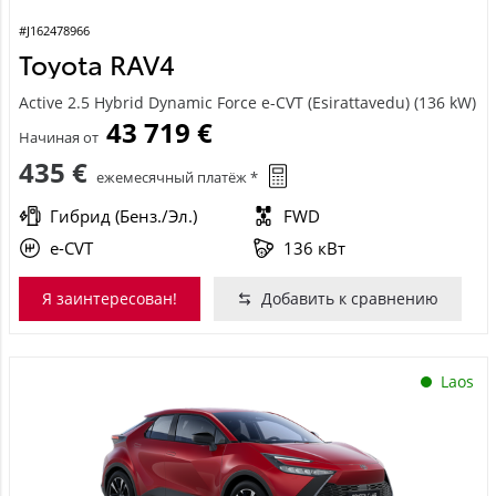
#J162478966
Toyota RAV4
Active 2.5 Hybrid Dynamic Force e-CVT (Esirattavedu) (136 kW)
43 719 €
Начиная от
435 €
ежемесячный платёж *
Гибрид (Бенз./Эл.)
FWD
e-CVT
136 кВт
Я заинтересован!
Добавить к сравнению
Laos