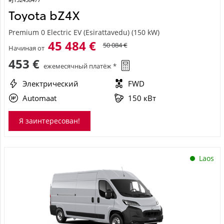
Toyota bZ4X
Premium 0 Electric EV (Esirattavedu) (150 kW)
45 484 €
50 084 €
Начиная от
453 €
ежемесячный платёж *
Электрический
FWD
Automaat
150 кВт
Я заинтересован!
Laos