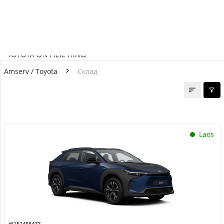
RUS
Amserv / Toyota
Склад
Склад
Laos
#J152458477