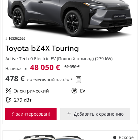
#J165362626
Toyota bZ4X Touring
Active Tech 0 Electric EV (Полный привод) (279 kW)
48 050 €
52 050 €
Начиная от
478 €
ежемесячный платёж *
Электрический
EV
279 кВт
Я заинтересован!
Добавить к сравнению
Вскоре