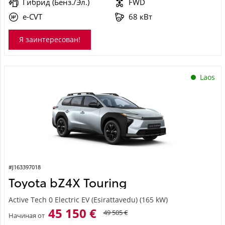
e-CVT
68 кВт
Я заинтересован!
Laos
#J163397018
Toyota bZ4X Touring
Active Tech 0 Electric EV (Esirattavedu) (165 kW)
45 150 €
49 505 €
Начиная от
450 €
ежемесячный платёж *