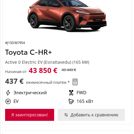
#J15D367954
Toyota C-HR+
Active 0 Electric EV (Esirattavedu) (165 kW)
43 850 €
49 449 €
Начиная от
437 €
ежемесячный платёж *
Электрический
FWD
EV
165 кВт
Я заинтересован!
Добавить к сравнению
Laos