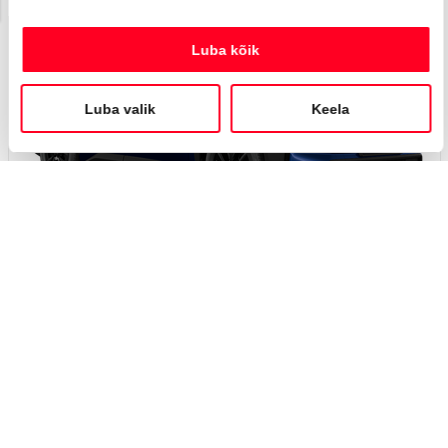
Вскоре
#J165362742
Toyota bZ4X Touring
Active Tech 0 Electric EV (Полный привод) (279 kW)
48 350 €
52 350 €
Начиная от
481 €
ежемесячный платёж *
Электрический
EV
279 кВт
Я заинтересован!
Добавить к сравнению