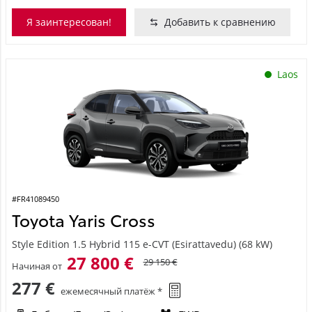
Я заинтересован!
Добавить к сравнению
Laos
#FR41089450
Toyota Yaris Cross
Style Edition 1.5 Hybrid 115 e-CVT (Esirattavedu) (68 kW)
27 800 €
29 150 €
Начиная от
277 €
ежемесячный платёж *
Гибрид (Бенз./Эл.)
FWD