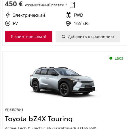
Электрический
FWD
EV
165 кВт
Я заинтересован!
Добавить к сравнению
Laos
#J163397041
Toyota bZ4X Touring
Active Tech 0 Electric EV (Esirattavedu) (165 kW)