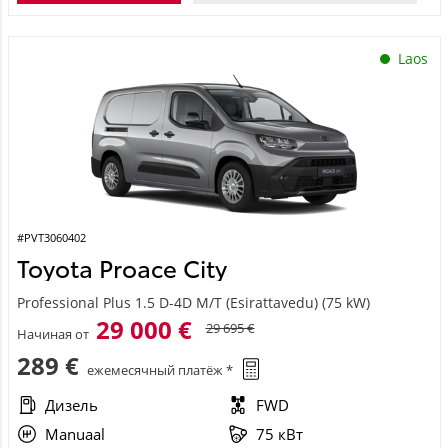
Laos
#PVT3060402
Toyota Proace City
Professional Plus 1.5 D-4D M/T (Esirattavedu) (75 kW)
29 000 €
29 695 €
Начиная от
289 €
ежемесячный платёж *
Дизель
FWD
Manuaal
75 кВт