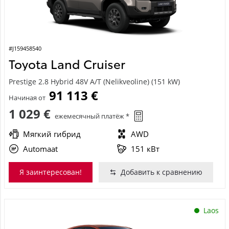
#J159458540
Toyota Land Cruiser
Prestige 2.8 Hybrid 48V A/T (Nelikveoline) (151 kW)
91 113 €
Начиная от
1 029 €
ежемесячный платёж *
Мягкий гибрид
AWD
Automaat
151 кВт
Я заинтересован!
Добавить к сравнению
Laos