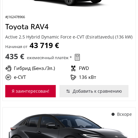
#J162478966
Toyota RAV4
Active 2.5 Hybrid Dynamic Force e-CVT (Esirattavedu) (136 kW)
43 719 €
Начиная от
435 €
ежемесячный платёж *
Гибрид (Бенз./Эл.)
FWD
e-CVT
136 кВт
Я заинтересован!
Добавить к сравнению
Вскоре