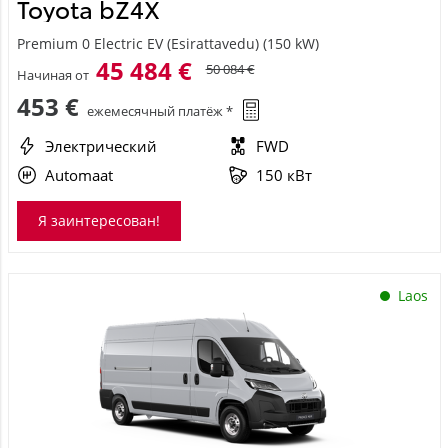
Toyota bZ4X
Premium 0 Electric EV (Esirattavedu) (150 kW)
45 484 €
50 084 €
Начиная от
453 €
ежемесячный платёж *
Электрический
FWD
Automaat
150 кВт
Я заинтересован!
Laos