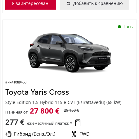
Я заинтересован!
Добавить к сравнению
Laos
#FR41089450
Toyota Yaris Cross
Style Edition 1.5 Hybrid 115 e-CVT (Esirattavedu) (68 kW)
27 800 €
29 150 €
Начиная от
277 €
ежемесячный платёж *
Гибрид (Бенз./Эл.)
FWD