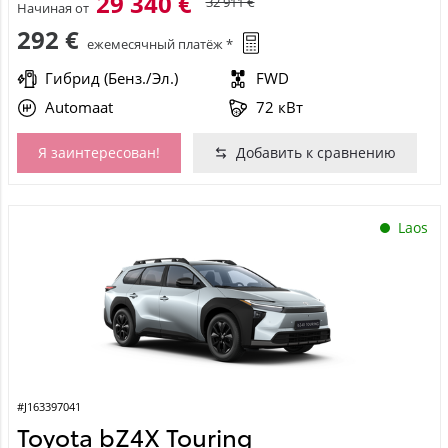
29 340 €
32 911 €
Начиная от
292 €
ежемесячный платёж *
Гибрид (Бенз./Эл.)
FWD
Automaat
72 кВт
Я заинтересован!
Добавить к сравнению
Laos
#J163397041
Toyota bZ4X Touring