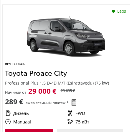
Laos
#PVT3060402
Toyota Proace City
Professional Plus 1.5 D-4D M/T (Esirattavedu) (75 kW)
29 000 €
29 695 €
Начиная от
289 €
ежемесячный платёж *
Дизель
FWD
Manuaal
75 кВт