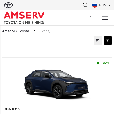
RUS
Amserv / Toyota
Склад
Склад
Laos
#J152458477