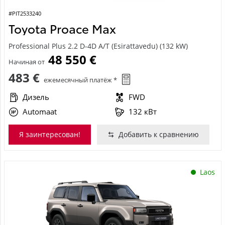
#PIT2533240
Toyota Proace Max
Professional Plus 2.2 D-4D A/T (Esirattavedu) (132 kW)
48 550 €
Начиная от
483 €
ежемесячный платёж *
Дизель
FWD
Automaat
132 кВт
Я заинтересован!
Добавить к сравнению
Laos