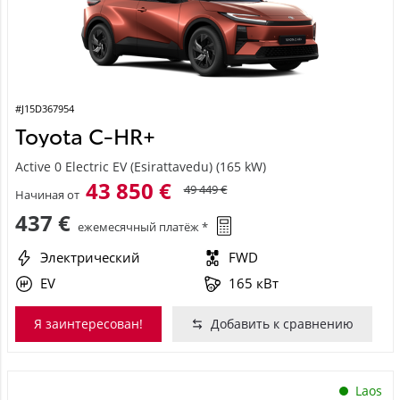
#J15D367954
Toyota C-HR+
Active 0 Electric EV (Esirattavedu) (165 kW)
43 850 €
49 449 €
Начиная от
437 €
ежемесячный платёж *
Электрический
FWD
EV
165 кВт
Я заинтересован!
Добавить к сравнению
Laos