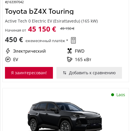
#J163397042
Toyota bZ4X Touring
Active Tech 0 Electric EV (Esirattavedu) (165 kW)
45 150 €
49 150 €
Начиная от
450 €
ежемесячный платёж *
Электрический
FWD
EV
165 кВт
Я заинтересован!
Добавить к сравнению
Laos