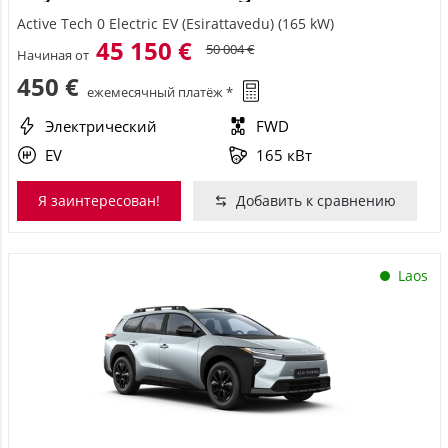
Active Tech 0 Electric EV (Esirattavedu) (165 kW)
45 150 €
50 004 €
Начиная от
450 €
ежемесячный платёж *
Электрический
FWD
EV
165 кВт
Я заинтересован!
Добавить к сравнению
Laos