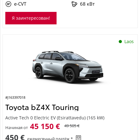
e-CVT
68 кВт
Я заинтересован!
Laos
#J163397018
Toyota bZ4X Touring
Active Tech 0 Electric EV (Esirattavedu) (165 kW)
45 150 €
49 505 €
Начиная от
450 €
ежемесячный платёж *