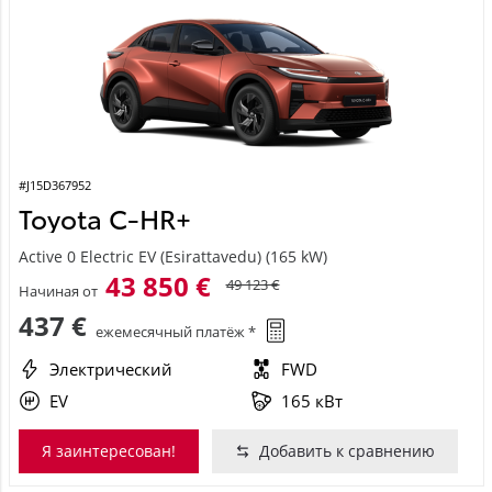
#J15D367952
Toyota C-HR+
Active 0 Electric EV (Esirattavedu) (165 kW)
43 850 €
49 123 €
Начиная от
437 €
ежемесячный платёж *
Электрический
FWD
EV
165 кВт
Я заинтересован!
Добавить к сравнению