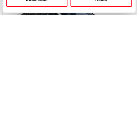
Вскоре
#J167423113
Toyota C-HR+
Active 0 Electric EV (Полный привод) (252 kW)
45 450 €
49 450 €
Начиная от
453 €
ежемесячный платёж *
Электрический
EV
252 кВт
Я заинтересован!
Добавить к сравнению