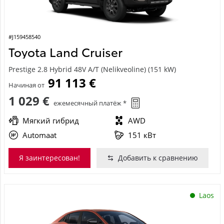
#J159458540
Toyota Land Cruiser
Prestige 2.8 Hybrid 48V A/T (Nelikveoline) (151 kW)
91 113 €
Начиная от
1 029 €
ежемесячный платёж *
Мягкий гибрид
AWD
Automaat
151 кВт
Я заинтересован!
Добавить к сравнению
Laos