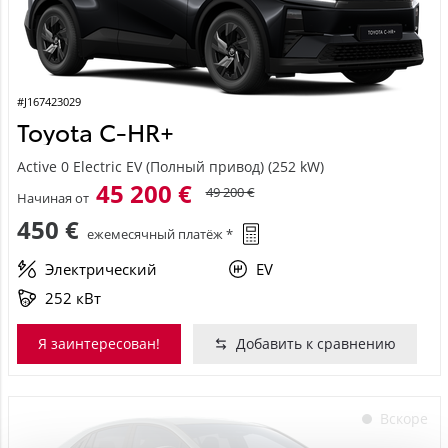
#J167423029
Toyota C-HR+
Active 0 Electric EV (Полный привод) (252 kW)
45 200 €
49 200 €
Начиная от
450 €
ежемесячный платёж *
Электрический
EV
252 кВт
Я заинтересован!
Добавить к сравнению
Вскоре