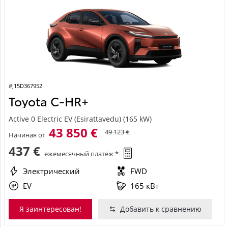
#J15D367952
Toyota C-HR+
Active 0 Electric EV (Esirattavedu) (165 kW)
43 850 €
49 123 €
Начиная от
437 €
ежемесячный платёж *
Электрический
FWD
EV
165 кВт
Я заинтересован!
Добавить к сравнению