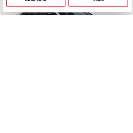
Вскоре
#J167423113
Toyota C-HR+
Active 0 Electric EV (Полный привод) (252 kW)
45 450 €
49 450 €
Начиная от
453 €
ежемесячный платёж *
Электрический
EV
252 кВт
Я заинтересован!
Добавить к сравнению