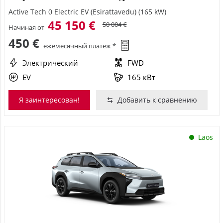
Active Tech 0 Electric EV (Esirattavedu) (165 kW)
45 150 €
50 004 €
Начиная от
450 €
ежемесячный платёж *
Электрический
FWD
EV
165 кВт
Я заинтересован!
Добавить к сравнению
Laos