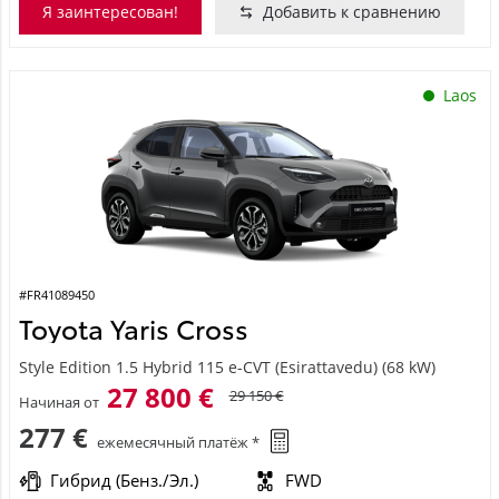
Я заинтересован!
Добавить к сравнению
Laos
#FR41089450
Toyota Yaris Cross
Style Edition 1.5 Hybrid 115 e-CVT (Esirattavedu) (68 kW)
27 800 €
29 150 €
Начиная от
277 €
ежемесячный платёж *
Гибрид (Бенз./Эл.)
FWD