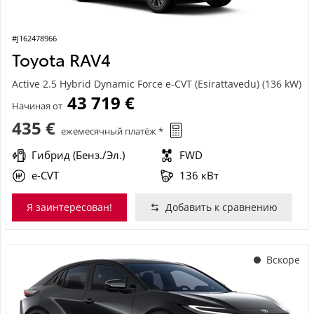
#J162478966
Toyota RAV4
Active 2.5 Hybrid Dynamic Force e-CVT (Esirattavedu) (136 kW)
43 719 €
Начиная от
435 €
ежемесячный платёж *
Гибрид (Бенз./Эл.)
FWD
e-CVT
136 кВт
Я заинтересован!
Добавить к сравнению
Вскоре