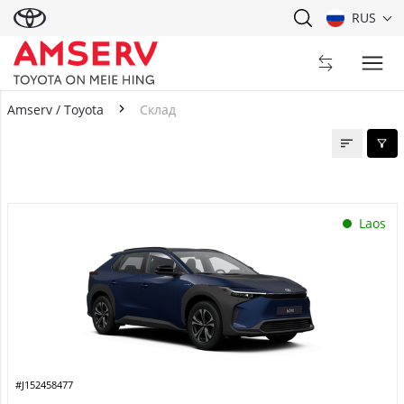
RUS
Amserv / Toyota
Склад
Склад
Laos
#J152458477