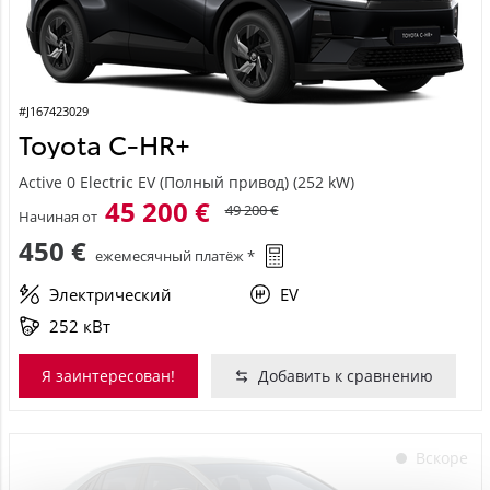
#J167423029
Toyota C-HR+
Active 0 Electric EV (Полный привод) (252 kW)
45 200 €
49 200 €
Начиная от
450 €
ежемесячный платёж *
Электрический
EV
252 кВт
Я заинтересован!
Добавить к сравнению
Вскоре