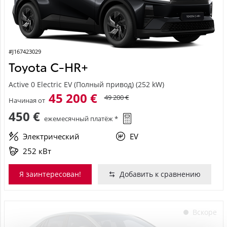
#J167423029
Toyota C-HR+
Active 0 Electric EV (Полный привод) (252 kW)
45 200 €
49 200 €
Начиная от
450 €
ежемесячный платёж *
Электрический
EV
252 кВт
Я заинтересован!
Добавить к сравнению
Вскоре