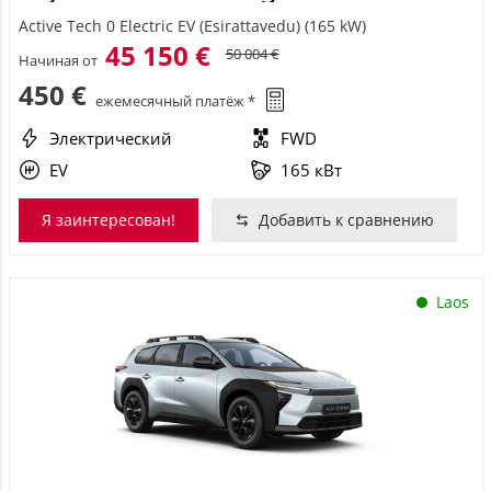
Active Tech 0 Electric EV (Esirattavedu) (165 kW)
45 150 €
50 004 €
Начиная от
450 €
ежемесячный платёж *
Электрический
FWD
EV
165 кВт
Я заинтересован!
Добавить к сравнению
Laos