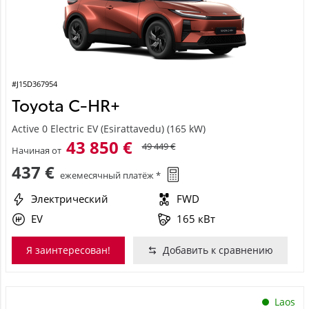
#J15D367954
Toyota C-HR+
Active 0 Electric EV (Esirattavedu) (165 kW)
43 850 €
49 449 €
Начиная от
437 €
ежемесячный платёж *
Электрический
FWD
EV
165 кВт
Я заинтересован!
Добавить к сравнению
Laos