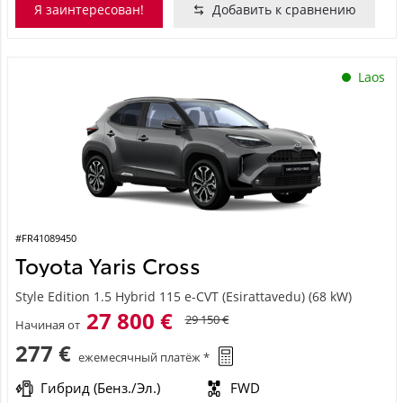
Я заинтересован!
Добавить к сравнению
Laos
#FR41089450
Toyota Yaris Cross
Style Edition 1.5 Hybrid 115 e-CVT (Esirattavedu) (68 kW)
27 800 €
29 150 €
Начиная от
277 €
ежемесячный платёж *
Гибрид (Бенз./Эл.)
FWD