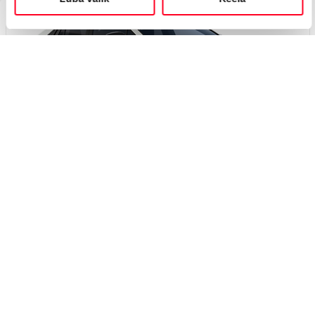
Вскоре
#J167423113
Toyota C-HR+
Active 0 Electric EV (Полный привод) (252 kW)
45 450 €
49 450 €
Начиная от
453 €
ежемесячный платёж *
Электрический
EV
252 кВт
Я заинтересован!
Добавить к сравнению