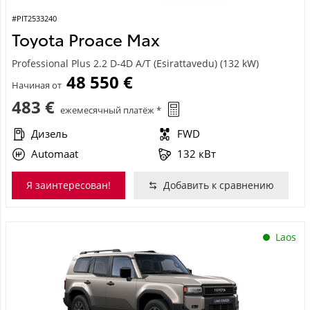
#PIT2533240
Toyota Proace Max
Professional Plus 2.2 D-4D A/T (Esirattavedu) (132 kW)
48 550 €
Начиная от
483 €
ежемесячный платёж *
Дизель
FWD
Automaat
132 кВт
Я заинтересован!
Добавить к сравнению
Laos