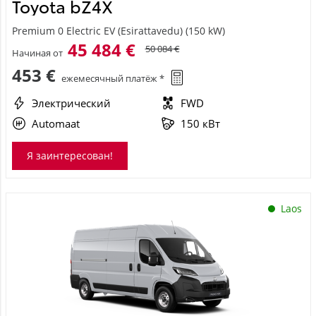
Toyota bZ4X
Premium 0 Electric EV (Esirattavedu) (150 kW)
45 484 €
50 084 €
Начиная от
453 €
ежемесячный платёж *
Электрический
FWD
Automaat
150 кВт
Я заинтересован!
Laos