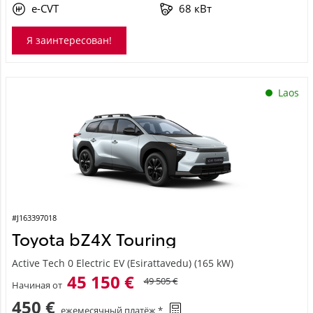
e-CVT
68 кВт
Я заинтересован!
Laos
#J163397018
Toyota bZ4X Touring
Active Tech 0 Electric EV (Esirattavedu) (165 kW)
45 150 €
49 505 €
Начиная от
450 €
ежемесячный платёж *