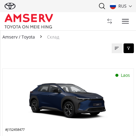
RUS
Amserv / Toyota
Склад
Склад
Laos
#J152458477