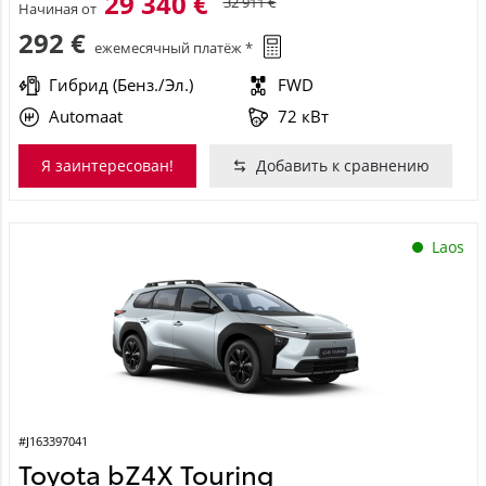
29 340 €
32 911 €
Начиная от
292 €
ежемесячный платёж *
Гибрид (Бенз./Эл.)
FWD
Automaat
72 кВт
Я заинтересован!
Добавить к сравнению
Laos
#J163397041
Toyota bZ4X Touring