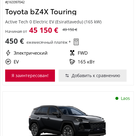
#J163397042
Toyota bZ4X Touring
Active Tech 0 Electric EV (Esirattavedu) (165 kW)
45 150 €
49 150 €
Начиная от
450 €
ежемесячный платёж *
Электрический
FWD
EV
165 кВт
Я заинтересован!
Добавить к сравнению
Laos