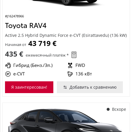
#J162478966
Toyota RAV4
Active 2.5 Hybrid Dynamic Force e-CVT (Esirattavedu) (136 kW)
43 719 €
Начиная от
435 €
ежемесячный платёж *
Гибрид (Бенз./Эл.)
FWD
e-CVT
136 кВт
Я заинтересован!
Добавить к сравнению
Вскоре