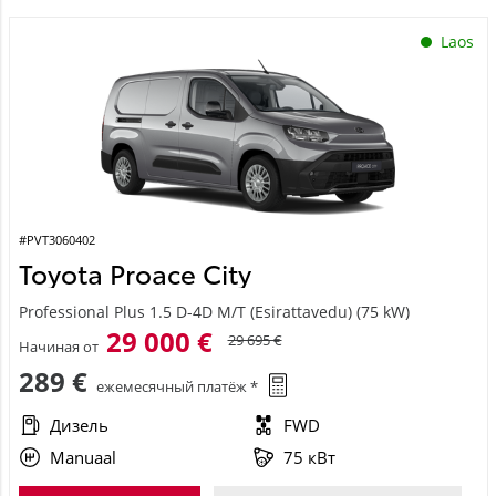
Laos
#PVT3060402
Toyota Proace City
Professional Plus 1.5 D-4D M/T (Esirattavedu) (75 kW)
29 000 €
29 695 €
Начиная от
289 €
ежемесячный платёж *
Дизель
FWD
Manuaal
75 кВт