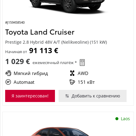
#J159458540
Toyota Land Cruiser
Prestige 2.8 Hybrid 48V A/T (Nelikveoline) (151 kW)
91 113 €
Начиная от
1 029 €
ежемесячный платёж *
Мягкий гибрид
AWD
Automaat
151 кВт
Я заинтересован!
Добавить к сравнению
Laos