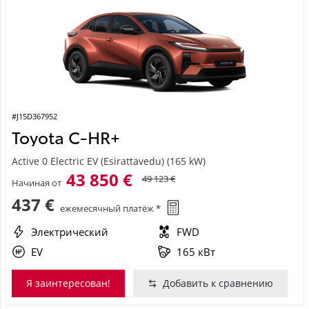
#J15D367952
Toyota C-HR+
Active 0 Electric EV (Esirattavedu) (165 kW)
43 850 €
49 123 €
Начиная от
437 €
ежемесячный платёж *
Электрический
FWD
EV
165 кВт
Я заинтересован!
Добавить к сравнению