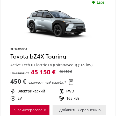
Laos
#J163397042
Toyota bZ4X Touring
Active Tech 0 Electric EV (Esirattavedu) (165 kW)
45 150 €
49 150 €
Начиная от
450 €
ежемесячный платёж *
Электрический
FWD
EV
165 кВт
Я заинтересован!
Добавить к сравнению