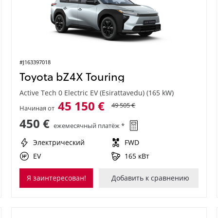
#J163397018
Toyota bZ4X Touring
Active Tech 0 Electric EV (Esirattavedu) (165 kW)
45 150 €
49 505 €
Начиная от
450 €
ежемесячный платёж *
Электрический
FWD
EV
165 кВт
Я заинтересован!
Добавить к сравнению