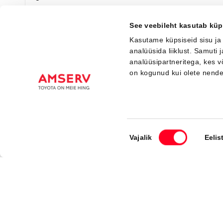
Я заинтересован!
Добавить к сравнению
See veebileht kasutab küp
Kasutame küpsiseid sisu ja
analüüsida liiklust. Samuti
analüüsipartneritega, kes 
Вскоре
on kogunud kui olete nend
Nõusoleku
Vajalik
Eelis
valik
#J167422798
Toyota C-HR+
Executive 0 Electric EV (Полный привод) (252 kW)
49 500 €
53 500 €
Начиная от
493 €
ежемесячный платёж *