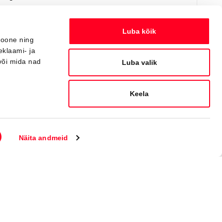
Я заинтересован!
Добавить к сравнению
Luba kõik
ioone ning
eklaami- ja
või mida nad
Вскоре
Luba valik
Keela
Näita andmeid
#J164402820
Toyota bZ4X
Active Tech 0 Electric EV (Полный привод) (252 kW)
44 550 €
48 550 €
Начиная от
444 €
ежемесячный платёж *