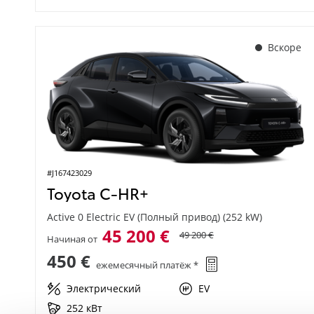
Вскоре
#J167423029
Toyota C-HR+
Active 0 Electric EV (Полный привод) (252 kW)
45 200 €
49 200 €
Начиная от
450 €
ежемесячный платёж *
Электрический
EV
252 кВт