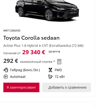
#MT12066930
Toyota Corolla sedaan
Active Plus 1.8 Hybrid e-CVT (Esirattavedu) (72 kW)
29 340 €
32 911 €
Начиная от
292 €
ежемесячный платёж *
Гибрид (Бенз./Эл.)
FWD
Automaat
72 кВт
Я заинтересован!
Добавить к сравнению