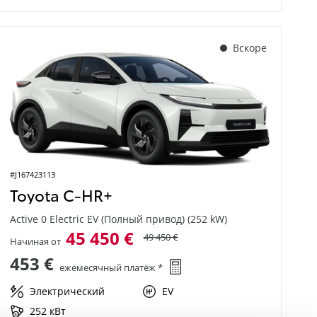
Вскоре
#J167423113
Toyota C-HR+
Active 0 Electric EV (Полный привод) (252 kW)
45 450 €
49 450 €
Начиная от
453 €
ежемесячный платёж *
Электрический
EV
252 кВт