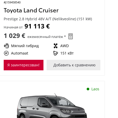
#J159458540
Toyota Land Cruiser
Prestige 2.8 Hybrid 48V A/T (Nelikveoline) (151 kW)
91 113 €
Начиная от
1 029 €
ежемесячный платёж *
Мягкий гибрид
AWD
Automaat
151 кВт
Я заинтересован!
Добавить к сравнению
Laos