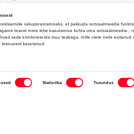
Я заинтересован!
Добавить к сравнению
siseid
 reklaamide isikupärastamiseks, et pakkuda sotsiaalmeedia funkts
 jagame teavet meie lehe kasutamise kohta oma sotsiaalmeedia-, r
võivad seda kombineerida muu teabega, mille olete neile esitanud 
Вскоре
e teenuseid kasutanud.
tused
Statistika
Turundus
#J164402427
Toyota bZ4X
Active Tech 0 Electric EV (Передний привод) (165 kW)
42 550 €
46 550 €
Начиная от
424 €
ежемесячный платёж *