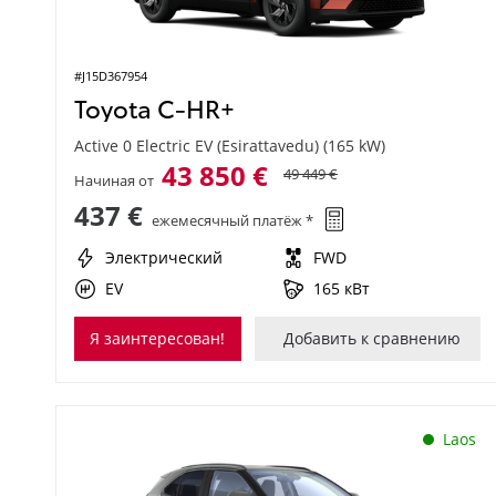
#J15D367954
Toyota C-HR+
Active 0 Electric EV (Esirattavedu) (165 kW)
43 850 €
49 449 €
Начиная от
437 €
ежемесячный платёж *
Электрический
FWD
EV
165 кВт
Я заинтересован!
Добавить к сравнению
Laos