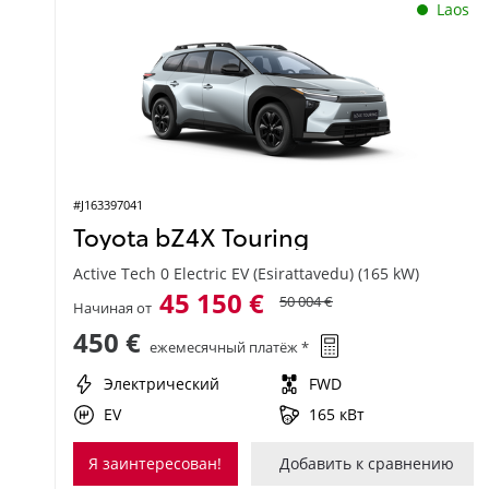
Laos
#J163397041
Toyota bZ4X Touring
Active Tech 0 Electric EV (Esirattavedu) (165 kW)
45 150 €
50 004 €
Начиная от
450 €
ежемесячный платёж *
Электрический
FWD
EV
165 кВт
Я заинтересован!
Добавить к сравнению