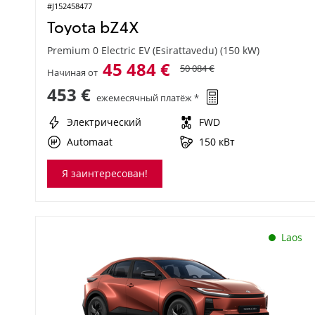
#J152458477
Toyota bZ4X
Premium 0 Electric EV (Esirattavedu) (150 kW)
45 484 €
50 084 €
Начиная от
453 €
ежемесячный платёж *
Электрический
FWD
Automaat
150 кВт
Я заинтересован!
Laos