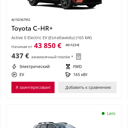
#J15D367952
Toyota C-HR+
Active 0 Electric EV (Esirattavedu) (165 kW)
43 850 €
49 123 €
Начиная от
437 €
ежемесячный платёж *
Электрический
FWD
EV
165 кВт
Я заинтересован!
Добавить к сравнению
Laos