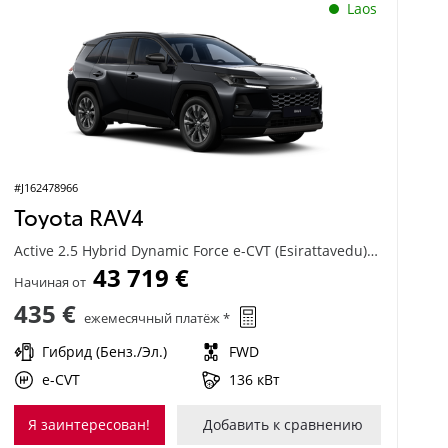
Laos
#J162478966
Toyota RAV4
Active 2.5 Hybrid Dynamic Force e-CVT (Esirattavedu) (136 kW)
43 719 €
Начиная от
435 €
ежемесячный платёж *
Гибрид (Бенз./Эл.)
FWD
e-CVT
136 кВт
Я заинтересован!
Добавить к сравнению