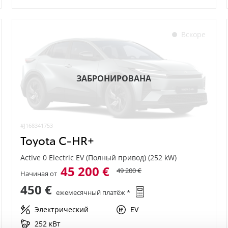
Вскоре
ЗАБРОНИРОВАНА
#J168341753
Toyota C-HR+
Active 0 Electric EV (Полный привод) (252 kW)
45 200 €
49 200 €
Начиная от
450 €
ежемесячный платёж *
Электрический
EV
252 кВт