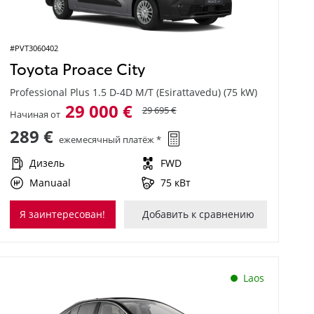
#PVT3060402
Toyota Proace City
Professional Plus 1.5 D-4D M/T (Esirattavedu) (75 kW)
29 000 €
29 695 €
Начиная от
289 €
ежемесячный платёж *
Дизель
FWD
Manuaal
75 кВт
Я заинтересован!
Добавить к сравнению
Laos