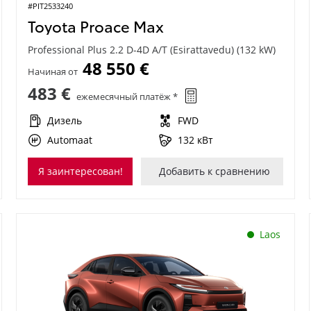
#PIT2533240
Toyota Proace Max
Professional Plus 2.2 D-4D A/T (Esirattavedu) (132 kW)
48 550 €
Начиная от
483 €
ежемесячный платёж *
Дизель
FWD
Automaat
132 кВт
Я заинтересован!
Добавить к сравнению
Laos