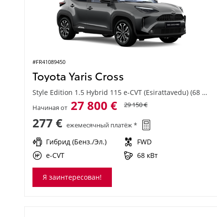
#FR41089450
Toyota Yaris Cross
Style Edition 1.5 Hybrid 115 e-CVT (Esirattavedu) (68 kW)
27 800 €
29 150 €
Начиная от
277 €
ежемесячный платёж *
Гибрид (Бенз./Эл.)
FWD
e-CVT
68 кВт
Я заинтересован!