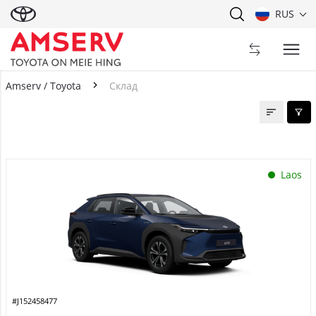
RUS
Amserv / Toyota
Склад
Склад
Laos
#J152458477