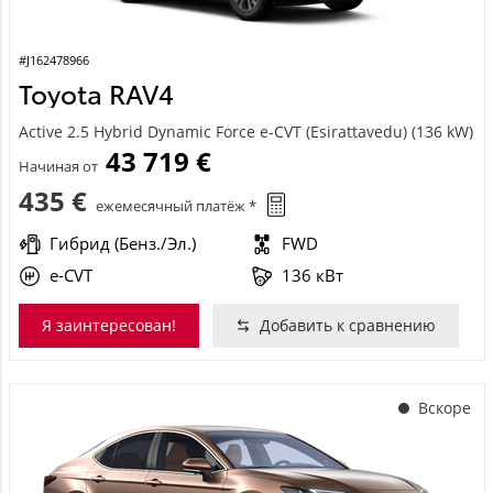
#J162478966
Toyota RAV4
Active 2.5 Hybrid Dynamic Force e-CVT (Esirattavedu) (136 kW)
43 719 €
Начиная от
435 €
ежемесячный платёж *
Гибрид (Бенз./Эл.)
FWD
e-CVT
136 кВт
Я заинтересован!
Добавить к сравнению
Вскоре