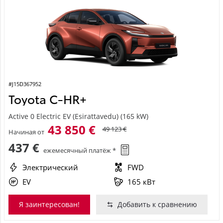
#J15D367952
Toyota C-HR+
Active 0 Electric EV (Esirattavedu) (165 kW)
43 850 €
49 123 €
Начиная от
437 €
ежемесячный платёж *
Электрический
FWD
EV
165 кВт
Я заинтересован!
Добавить к сравнению