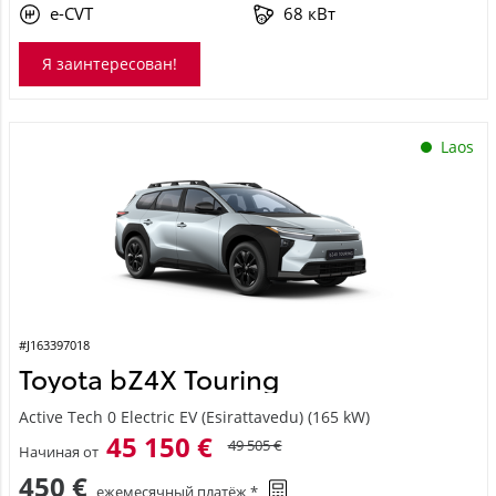
e-CVT
68 кВт
Я заинтересован!
Laos
#J163397018
Toyota bZ4X Touring
Active Tech 0 Electric EV (Esirattavedu) (165 kW)
45 150 €
49 505 €
Начиная от
450 €
ежемесячный платёж *