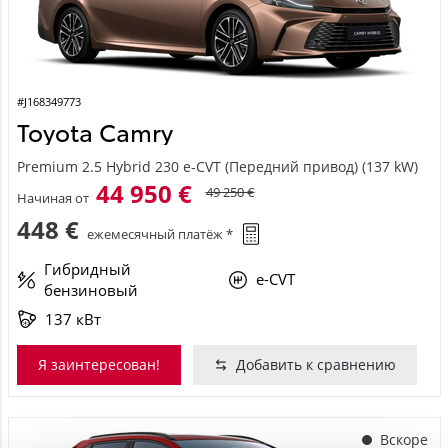
#J168349773
Toyota Camry
Premium 2.5 Hybrid 230 e-CVT (Передний привод) (137 kW)
44 950 €
49 250 €
Начиная от
448 €
ежемесячный платёж *
Гибридный
e-CVT
бензиновый
137 кВт
Я заинтересован!
Добавить к сравнению
Вскоре