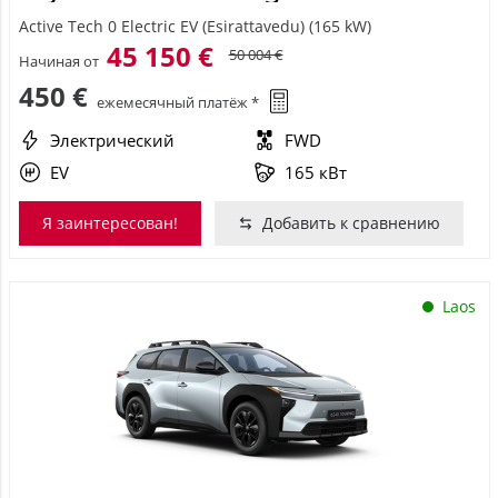
Active Tech 0 Electric EV (Esirattavedu) (165 kW)
45 150 €
50 004 €
Начиная от
450 €
ежемесячный платёж *
Электрический
FWD
EV
165 кВт
Я заинтересован!
Добавить к сравнению
Laos