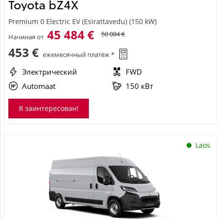
Toyota bZ4X
Premium 0 Electric EV (Esirattavedu) (150 kW)
45 484 €
50 084 €
Начиная от
453 €
ежемесячный платёж *
Электрический
FWD
Automaat
150 кВт
Я заинтересован!
Laos