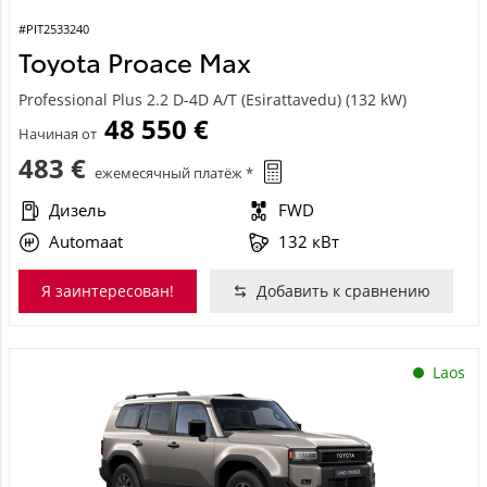
#PIT2533240
Toyota Proace Max
Professional Plus 2.2 D-4D A/T (Esirattavedu) (132 kW)
48 550 €
Начиная от
483 €
ежемесячный платёж *
Дизель
FWD
Automaat
132 кВт
Я заинтересован!
Добавить к сравнению
Laos