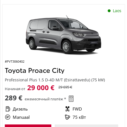
Laos
#PVT3060402
Toyota Proace City
Professional Plus 1.5 D-4D M/T (Esirattavedu) (75 kW)
29 000 €
29 695 €
Начиная от
289 €
ежемесячный платёж *
Дизель
FWD
Manuaal
75 кВт