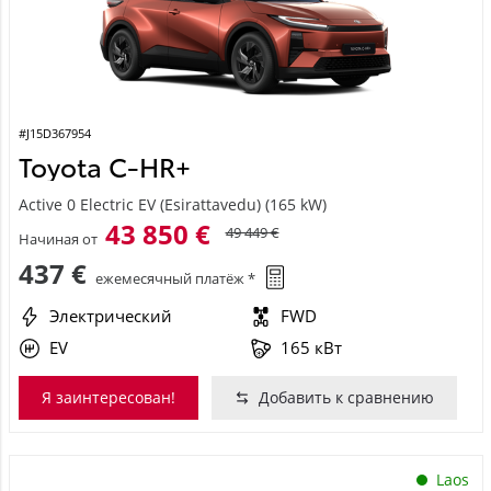
#J15D367954
Toyota C-HR+
Active 0 Electric EV (Esirattavedu) (165 kW)
43 850 €
49 449 €
Начиная от
437 €
ежемесячный платёж *
Электрический
FWD
EV
165 кВт
Я заинтересован!
Добавить к сравнению
Laos