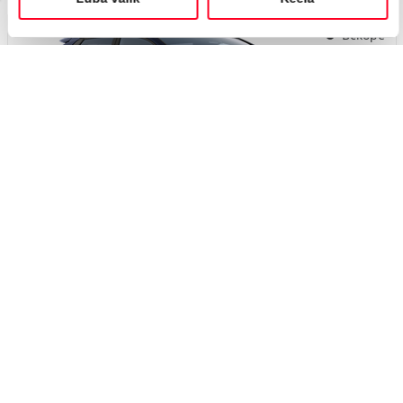
Вскоре
#J168336756
Toyota bZ4X
Executive 0 Electric EV (Передний привод) (165 kW)
46 200 €
50 200 €
Начиная от
460 €
ежемесячный платёж *
Электрический
Автоматическая
165 кВт