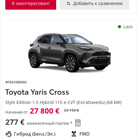
Я заинтересован!
Добавить к сравнению
Laos
#FR41089450
Toyota Yaris Cross
Style Edition 1.5 Hybrid 115 e-CVT (Esirattavedu) (68 kW)
27 800 €
29 150 €
Начиная от
277 €
ежемесячный платёж *
Гибрид (Бенз./Эл.)
FWD