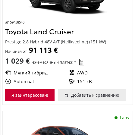
#J159458540
Toyota Land Cruiser
Prestige 2.8 Hybrid 48V A/T (Nelikveoline) (151 kW)
91 113 €
Начиная от
1 029 €
ежемесячный платёж *
Мягкий гибрид
AWD
Automaat
151 кВт
Я заинтересован!
Добавить к сравнению
Laos