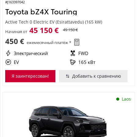
#J163397042
Toyota bZ4X Touring
Active Tech 0 Electric EV (Esirattavedu) (165 kW)
45 150 €
49 150 €
Начиная от
450 €
ежемесячный платёж *
Электрический
FWD
EV
165 кВт
Я заинтересован!
Добавить к сравнению
Laos