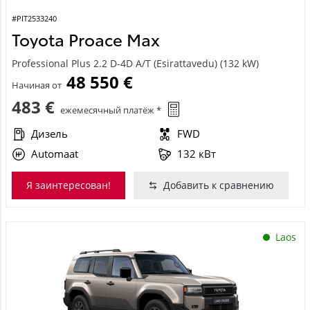
#PIT2533240
Toyota Proace Max
Professional Plus 2.2 D-4D A/T (Esirattavedu) (132 kW)
48 550 €
Начиная от
483 €
ежемесячный платёж *
Дизель
FWD
Automaat
132 кВт
Я заинтересован!
Добавить к сравнению
Laos