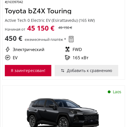
#J163397042
Toyota bZ4X Touring
Active Tech 0 Electric EV (Esirattavedu) (165 kW)
45 150 €
49 150 €
Начиная от
450 €
ежемесячный платёж *
Электрический
FWD
EV
165 кВт
Я заинтересован!
Добавить к сравнению
Laos