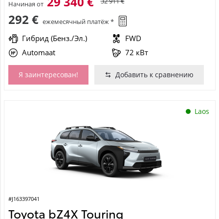
29 340 €
32 911 €
Начиная от
292 €
ежемесячный платёж *
Гибрид (Бенз./Эл.)
FWD
Automaat
72 кВт
Я заинтересован!
Добавить к сравнению
Laos
#J163397041
Toyota bZ4X Touring