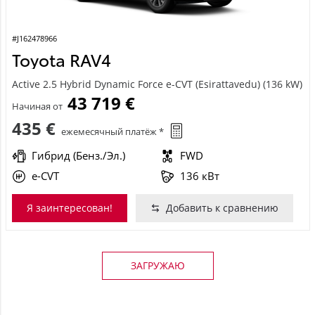
#J162478966
Toyota RAV4
Active 2.5 Hybrid Dynamic Force e-CVT (Esirattavedu) (136 kW)
43 719 €
Начиная от
435 €
ежемесячный платёж *
Гибрид (Бенз./Эл.)
FWD
e-CVT
136 кВт
Я заинтересован!
Добавить к сравнению
ЗАГРУЖАЮ