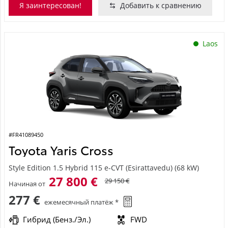
Я заинтересован!
Добавить к сравнению
Laos
#FR41089450
Toyota Yaris Cross
Style Edition 1.5 Hybrid 115 e-CVT (Esirattavedu) (68 kW)
27 800 €
29 150 €
Начиная от
277 €
ежемесячный платёж *
Гибрид (Бенз./Эл.)
FWD