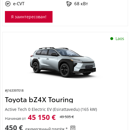
e-CVT
68 кВт
Я заинтересован!
Laos
#J163397018
Toyota bZ4X Touring
Active Tech 0 Electric EV (Esirattavedu) (165 kW)
45 150 €
49 505 €
Начиная от
450 €
ежемесячный платёж *