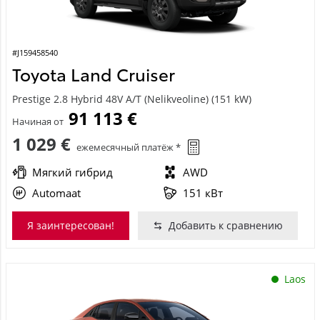
#J159458540
Toyota Land Cruiser
Prestige 2.8 Hybrid 48V A/T (Nelikveoline) (151 kW)
91 113 €
Начиная от
1 029 €
ежемесячный платёж *
Мягкий гибрид
AWD
Automaat
151 кВт
Я заинтересован!
Добавить к сравнению
Laos