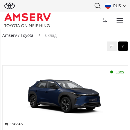
RUS
Amserv / Toyota
Склад
Склад
Laos
#J152458477