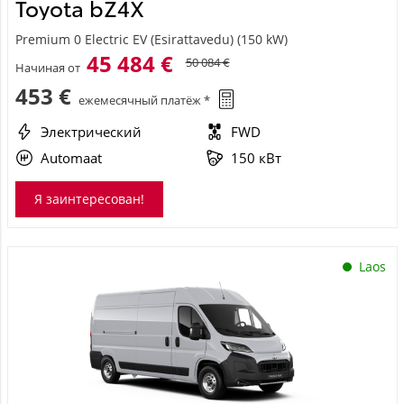
Toyota bZ4X
Premium 0 Electric EV (Esirattavedu) (150 kW)
45 484 €
50 084 €
Начиная от
453 €
ежемесячный платёж *
Электрический
FWD
Automaat
150 кВт
Я заинтересован!
Laos