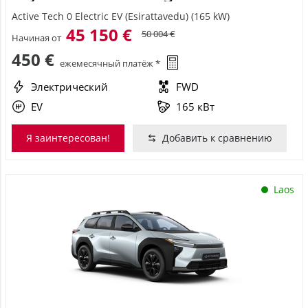
Active Tech 0 Electric EV (Esirattavedu) (165 kW)
45 150 €
50 004 €
Начиная от
450 €
ежемесячный платёж *
Электрический
FWD
EV
165 кВт
Я заинтересован!
Добавить к сравнению
Laos