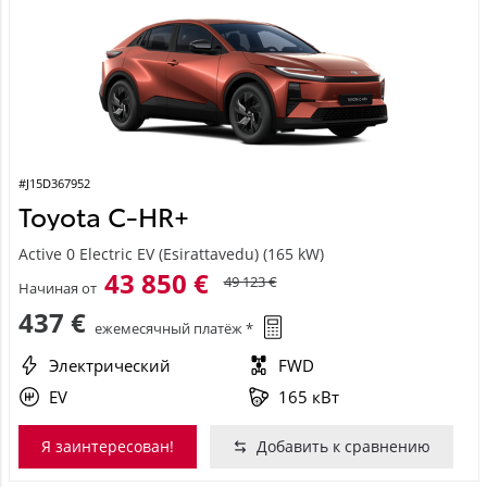
#J15D367952
Toyota C-HR+
Active 0 Electric EV (Esirattavedu) (165 kW)
43 850 €
49 123 €
Начиная от
437 €
ежемесячный платёж *
Электрический
FWD
EV
165 кВт
Я заинтересован!
Добавить к сравнению