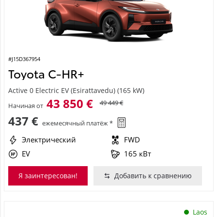
#J15D367954
Toyota C-HR+
Active 0 Electric EV (Esirattavedu) (165 kW)
43 850 €
49 449 €
Начиная от
437 €
ежемесячный платёж *
Электрический
FWD
EV
165 кВт
Я заинтересован!
Добавить к сравнению
Laos