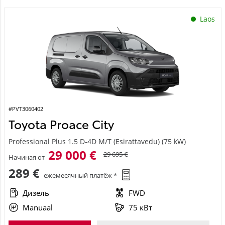
Laos
#PVT3060402
Toyota Proace City
Professional Plus 1.5 D-4D M/T (Esirattavedu) (75 kW)
29 000 €
29 695 €
Начиная от
289 €
ежемесячный платёж *
Дизель
FWD
Manuaal
75 кВт