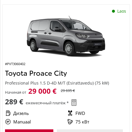
Laos
#PVT3060402
Toyota Proace City
Professional Plus 1.5 D-4D M/T (Esirattavedu) (75 kW)
29 000 €
29 695 €
Начиная от
289 €
ежемесячный платёж *
Дизель
FWD
Manuaal
75 кВт