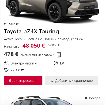
#J165362602
Toyota bZ4X Touring
Active Tech 0 Electric EV (Полный привод) (279 kW)
48 050 €
52 050 €
Начиная от
478 €
ежемесячный платёж *
Электрический
EV
279 кВт
Я заинтересован!
Добавить к сравнению
Вскоре