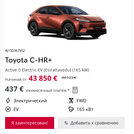
#J15D367952
Toyota C-HR+
Active 0 Electric EV (Esirattavedu) (165 kW)
43 850 €
49 123 €
Начиная от
437 €
ежемесячный платёж *
Электрический
FWD
EV
165 кВт
Я заинтересован!
Добавить к сравнению