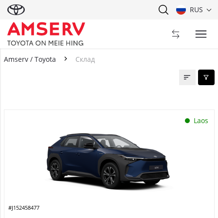
RUS
Amserv / Toyota
Склад
Склад
Laos
#J152458477