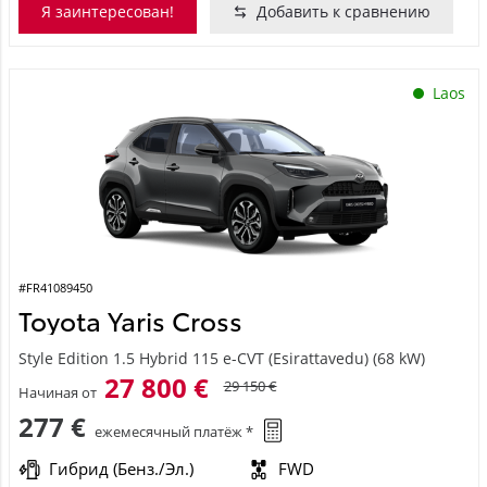
Я заинтересован!
Добавить к сравнению
Laos
#FR41089450
Toyota Yaris Cross
Style Edition 1.5 Hybrid 115 e-CVT (Esirattavedu) (68 kW)
27 800 €
29 150 €
Начиная от
277 €
ежемесячный платёж *
Гибрид (Бенз./Эл.)
FWD