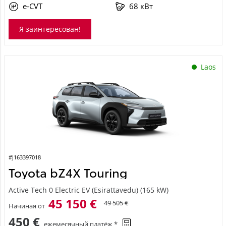
e-CVT
68 кВт
Я заинтересован!
Laos
#J163397018
Toyota bZ4X Touring
Active Tech 0 Electric EV (Esirattavedu) (165 kW)
45 150 €
49 505 €
Начиная от
450 €
ежемесячный платёж *