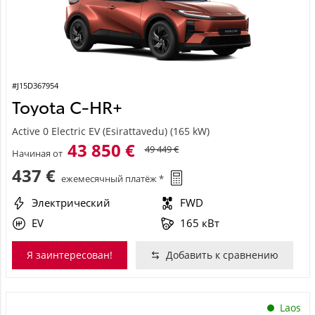
#J15D367954
Toyota C-HR+
Active 0 Electric EV (Esirattavedu) (165 kW)
43 850 €
49 449 €
Начиная от
437 €
ежемесячный платёж *
Электрический
FWD
EV
165 кВт
Я заинтересован!
Добавить к сравнению
Laos