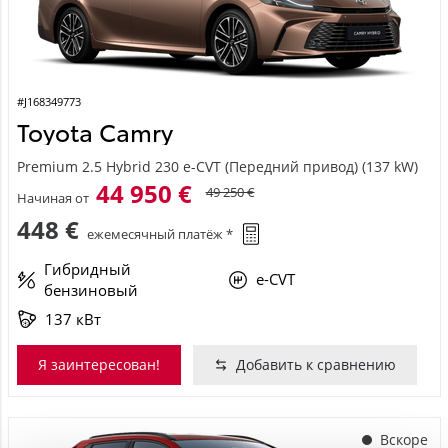
#J168349773
Toyota Camry
Premium 2.5 Hybrid 230 e-CVT (Передний привод) (137 kW)
44 950 €
49 250 €
Начиная от
448 €
ежемесячный платёж *
Гибридный
e-CVT
бензиновый
137 кВт
Я заинтересован!
Добавить к сравнению
Вскоре