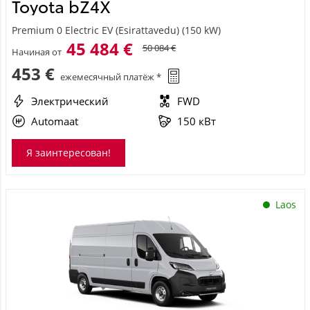
Toyota bZ4X
Premium 0 Electric EV (Esirattavedu) (150 kW)
45 484 €
50 084 €
Начиная от
453 €
ежемесячный платёж *
Электрический
FWD
Automaat
150 кВт
Я заинтересован!
Laos