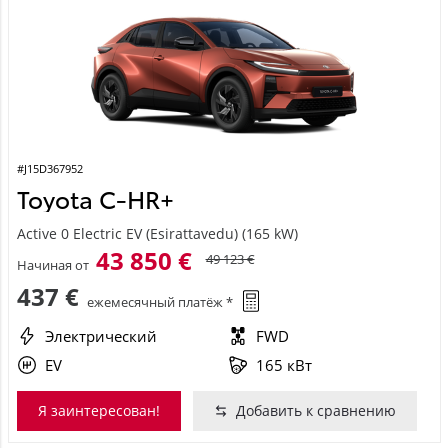
#J15D367952
Toyota C-HR+
Active 0 Electric EV (Esirattavedu) (165 kW)
43 850 €
49 123 €
Начиная от
437 €
ежемесячный платёж *
Электрический
FWD
EV
165 кВт
Я заинтересован!
Добавить к сравнению