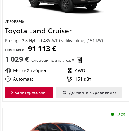
#J159458540
Toyota Land Cruiser
Prestige 2.8 Hybrid 48V A/T (Nelikveoline) (151 kW)
91 113 €
Начиная от
1 029 €
ежемесячный платёж *
Мягкий гибрид
AWD
Automaat
151 кВт
Я заинтересован!
Добавить к сравнению
Laos