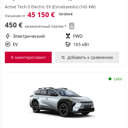
Active Tech 0 Electric EV (Esirattavedu) (165 kW)
45 150 €
50 004 €
Начиная от
450 €
ежемесячный платёж *
Электрический
FWD
EV
165 кВт
Я заинтересован!
Добавить к сравнению
Laos