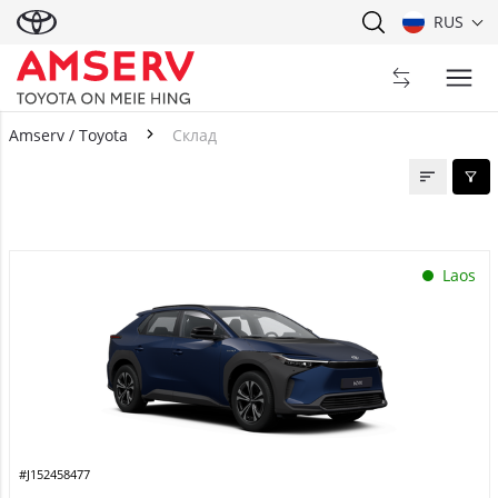
RUS
Amserv / Toyota
Склад
Склад
Laos
#J152458477