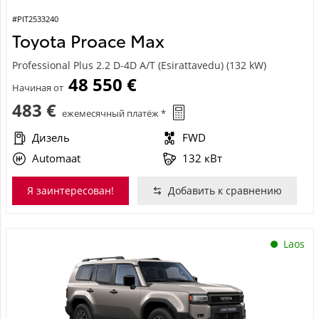
#PIT2533240
Toyota Proace Max
Professional Plus 2.2 D-4D A/T (Esirattavedu) (132 kW)
48 550 €
Начиная от
483 €
ежемесячный платёж *
Дизель
FWD
Automaat
132 кВт
Я заинтересован!
Добавить к сравнению
Laos