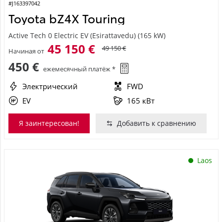
#J163397042
Toyota bZ4X Touring
Active Tech 0 Electric EV (Esirattavedu) (165 kW)
45 150 €
49 150 €
Начиная от
450 €
ежемесячный платёж *
Электрический
FWD
EV
165 кВт
Я заинтересован!
Добавить к сравнению
Laos