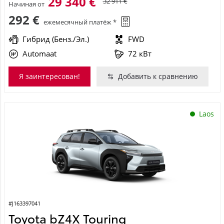
29 340 €
32 911 €
Начиная от
292 €
ежемесячный платёж *
Гибрид (Бенз./Эл.)
FWD
Automaat
72 кВт
Я заинтересован!
Добавить к сравнению
Laos
#J163397041
Toyota bZ4X Touring