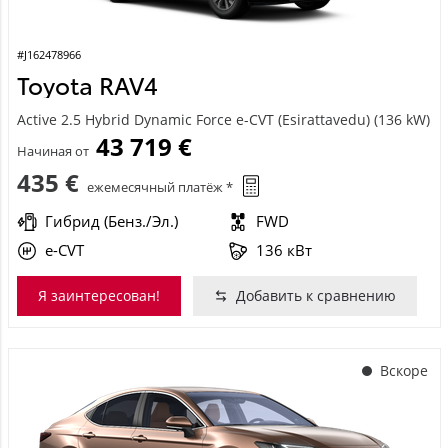
#J162478966
Toyota RAV4
Active 2.5 Hybrid Dynamic Force e-CVT (Esirattavedu) (136 kW)
43 719 €
Начиная от
435 €
ежемесячный платёж *
Гибрид (Бенз./Эл.)
FWD
e-CVT
136 кВт
Я заинтересован!
Добавить к сравнению
Вскоре