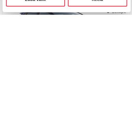
Вскоре
#J168336756
Toyota bZ4X
Executive 0 Electric EV (Передний привод) (165 kW)
46 200 €
50 200 €
Начиная от
460 €
ежемесячный платёж *
Электрический
Автоматическая
165 кВт