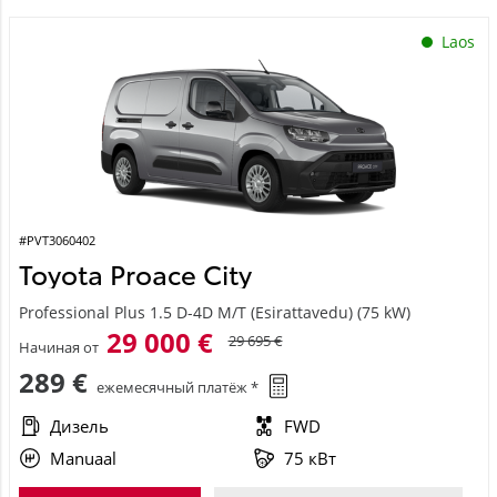
Laos
#PVT3060402
Toyota Proace City
Professional Plus 1.5 D-4D M/T (Esirattavedu) (75 kW)
29 000 €
29 695 €
Начиная от
289 €
ежемесячный платёж *
Дизель
FWD
Manuaal
75 кВт