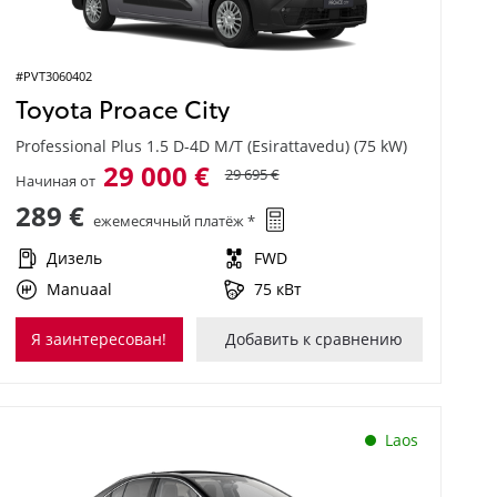
#PVT3060402
Toyota Proace City
Professional Plus 1.5 D-4D M/T (Esirattavedu) (75 kW)
29 000 €
29 695 €
Начиная от
289 €
ежемесячный платёж *
Дизель
FWD
Manuaal
75 кВт
Я заинтересован!
Добавить к сравнению
Laos