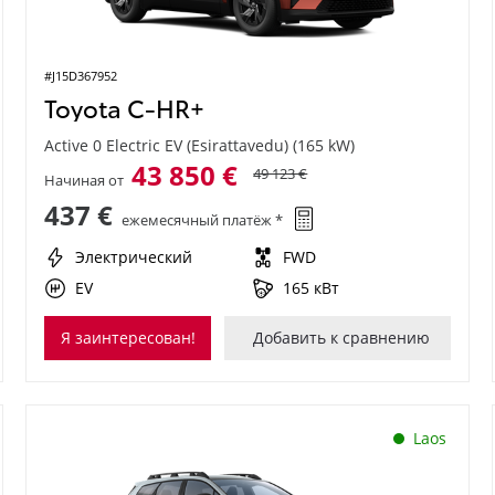
#J15D367952
Toyota C-HR+
Active 0 Electric EV (Esirattavedu) (165 kW)
43 850 €
49 123 €
Начиная от
437 €
ежемесячный платёж *
Электрический
FWD
EV
165 кВт
Я заинтересован!
Добавить к сравнению
Laos