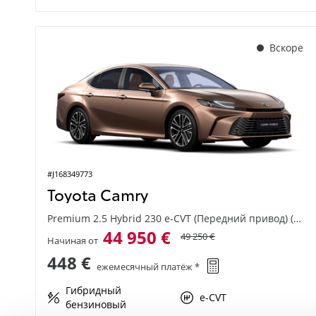
Вскоре
#J168349773
Toyota Camry
Premium 2.5 Hybrid 230 e-CVT (Передний привод) (137 kW)
44 950 €
49 250 €
Начиная от
448 €
ежемесячный платёж *
Гибридный
e-CVT
бензиновый