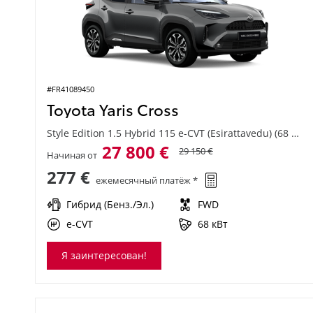
#FR41089450
Toyota Yaris Cross
Style Edition 1.5 Hybrid 115 e-CVT (Esirattavedu) (68 kW)
27 800 €
29 150 €
Начиная от
277 €
ежемесячный платёж *
Гибрид (Бенз./Эл.)
FWD
e-CVT
68 кВт
Я заинтересован!