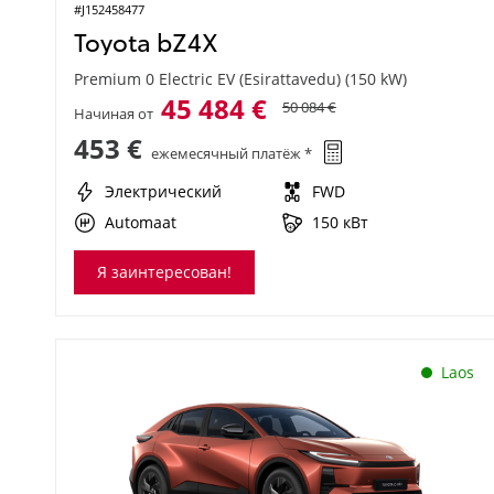
#J152458477
Toyota bZ4X
Premium 0 Electric EV (Esirattavedu) (150 kW)
45 484 €
50 084 €
Начиная от
453 €
ежемесячный платёж *
Электрический
FWD
Automaat
150 кВт
Я заинтересован!
Laos