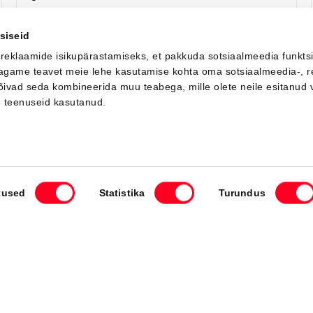
siseid
Я заинтересован!
Добавить к сравнению
 reklaamide isikupärastamiseks, et pakkuda sotsiaalmeedia funkts
 jagame teavet meie lehe kasutamise kohta oma sotsiaalmeedia-, r
võivad seda kombineerida muu teabega, mille olete neile esitanud 
Вскоре
e teenuseid kasutanud.
tused
Statistika
Turundus
#J167438115
Toyota bZ4X Touring
Active Tech 0 Electric EV (Передний привод) (165 kW)
44 500 €
48 500 €
Начиная от