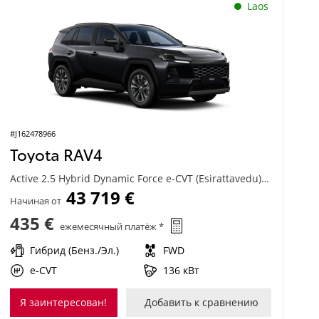
Laos
#J162478966
Toyota RAV4
Active 2.5 Hybrid Dynamic Force e-CVT (Esirattavedu) (136 kW)
43 719 €
Начиная от
435 €
ежемесячный платёж *
Гибрид (Бенз./Эл.)
FWD
e-CVT
136 кВт
Я заинтересован!
Добавить к сравнению