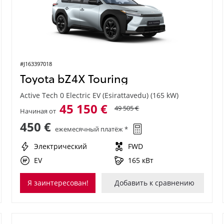
#J163397018
Toyota bZ4X Touring
Active Tech 0 Electric EV (Esirattavedu) (165 kW)
45 150 €
49 505 €
Начиная от
450 €
ежемесячный платёж *
Электрический
FWD
EV
165 кВт
Я заинтересован!
Добавить к сравнению