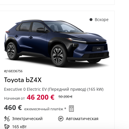
Вскоре
#J168336756
Toyota bZ4X
Executive 0 Electric EV (Передний привод) (165 kW)
46 200 €
50 200 €
Начиная от
460 €
ежемесячный платёж *
Электрический
Автоматическая
165 кВт