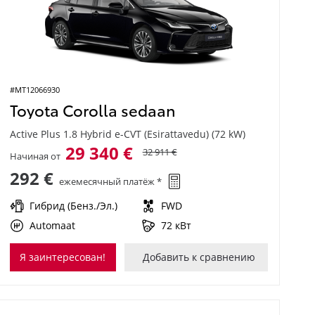
#MT12066930
Toyota Corolla sedaan
Active Plus 1.8 Hybrid e-CVT (Esirattavedu) (72 kW)
29 340 €
32 911 €
Начиная от
292 €
ежемесячный платёж *
Гибрид (Бенз./Эл.)
FWD
Automaat
72 кВт
Я заинтересован!
Добавить к сравнению