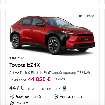
Вскоре
#J163373368
Toyota bZ4X
Active Tech 0 Electric EV (Полный привод) (252 kW)
44 850 €
48 850 €
Начиная от
447 €
ежемесячный платёж *
Электрический
Автоматическая
252 кВт