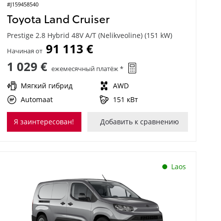
#J159458540
Toyota Land Cruiser
Prestige 2.8 Hybrid 48V A/T (Nelikveoline) (151 kW)
91 113 €
Начиная от
1 029 €
ежемесячный платёж *
Мягкий гибрид
AWD
Automaat
151 кВт
Я заинтересован!
Добавить к сравнению
Laos