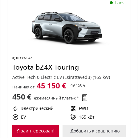
Laos
#J163397042
Toyota bZ4X Touring
Active Tech 0 Electric EV (Esirattavedu) (165 kW)
45 150 €
49 150 €
Начиная от
450 €
ежемесячный платёж *
Электрический
FWD
EV
165 кВт
Я заинтересован!
Добавить к сравнению