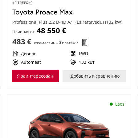
#PIT2533240
Toyota Proace Max
Professional Plus 2.2 D-4D A/T (Esirattavedu) (132 kW)
48 550 €
Начиная от
483 €
ежемесячный платёж *
Дизель
FWD
Automaat
132 кВт
Я заинтересован!
Добавить к сравнению
Laos