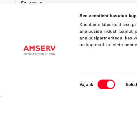
137 кВт
See veebileht kasutab küp
Я заинтересован!
Добавить к сравнению
Kasutame küpsiseid sisu ja
analüüsida liiklust. Samuti
analüüsipartneritega, kes 
Вскоре
on kogunud kui olete nend
Nõusoleku
Vajalik
Eelis
valik
#J168306480
Toyota bZ4X
Executive 0 Electric EV (Полный привод) (252 kW)
49 150 €
53 150 €
Начиная от