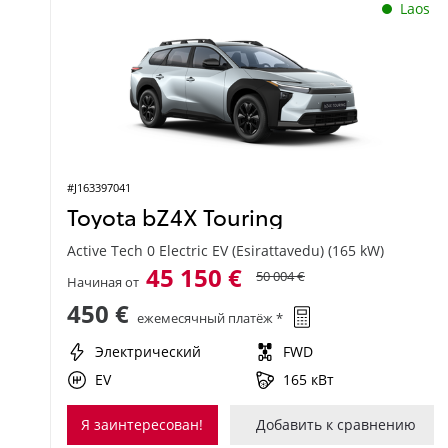
Laos
#J163397041
Toyota bZ4X Touring
Active Tech 0 Electric EV (Esirattavedu) (165 kW)
45 150 €
50 004 €
Начиная от
450 €
ежемесячный платёж *
Электрический
FWD
EV
165 кВт
Я заинтересован!
Добавить к сравнению