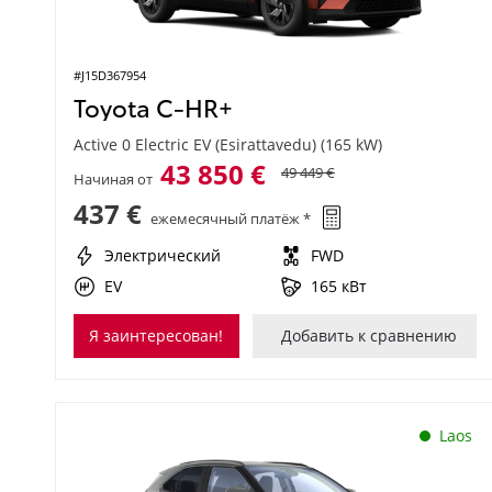
#J15D367954
Toyota C-HR+
Active 0 Electric EV (Esirattavedu) (165 kW)
43 850 €
49 449 €
Начиная от
437 €
ежемесячный платёж *
Электрический
FWD
EV
165 кВт
Я заинтересован!
Добавить к сравнению
Laos