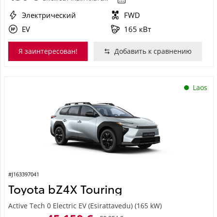
Электрический
FWD
EV
165 кВт
Я заинтересован!
Добавить к сравнению
Laos
#J163397041
Toyota bZ4X Touring
Active Tech 0 Electric EV (Esirattavedu) (165 kW)