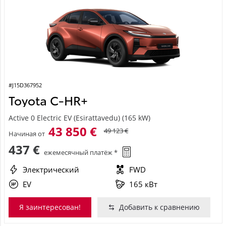
#J15D367952
Toyota C-HR+
Active 0 Electric EV (Esirattavedu) (165 kW)
43 850 €
49 123 €
Начиная от
437 €
ежемесячный платёж *
Электрический
FWD
EV
165 кВт
Я заинтересован!
Добавить к сравнению