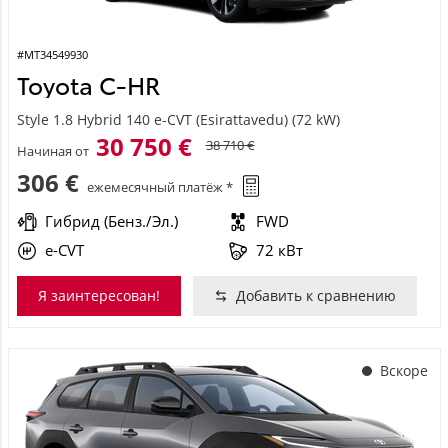
#MT34549930
Toyota C-HR
Style 1.8 Hybrid 140 e-CVT (Esirattavedu) (72 kW)
30 750 €
38 710 €
Начиная от
306 €
ежемесячный платёж *
Гибрид (Бенз./Эл.)
FWD
e-CVT
72 кВт
Я заинтересован!
Добавить к сравнению
Вскоре