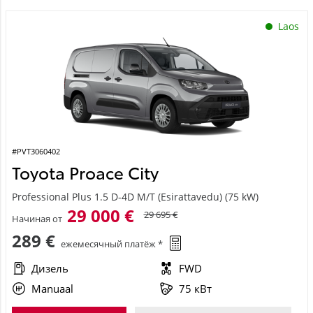
Laos
#PVT3060402
Toyota Proace City
Professional Plus 1.5 D-4D M/T (Esirattavedu) (75 kW)
29 000 €
29 695 €
Начиная от
289 €
ежемесячный платёж *
Дизель
FWD
Manuaal
75 кВт