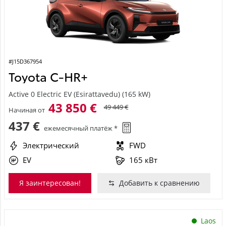
#J15D367954
Toyota C-HR+
Active 0 Electric EV (Esirattavedu) (165 kW)
43 850 €
49 449 €
Начиная от
437 €
ежемесячный платёж *
Электрический
FWD
EV
165 кВт
Я заинтересован!
Добавить к сравнению
Laos