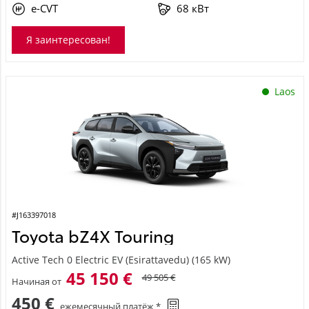
e-CVT
68 кВт
Я заинтересован!
Laos
#J163397018
Toyota bZ4X Touring
Active Tech 0 Electric EV (Esirattavedu) (165 kW)
45 150 €
49 505 €
Начиная от
450 €
ежемесячный платёж *