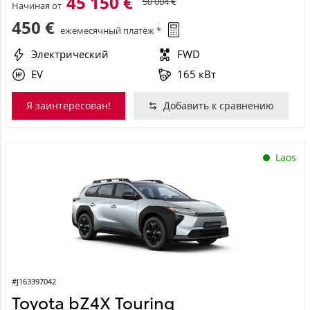
45 150 €
50 004 €
Начиная от
450 €
ежемесячный платёж *
Электрический
FWD
EV
165 кВт
Я заинтересован!
Добавить к сравнению
Laos
#J163397042
Toyota bZ4X Touring