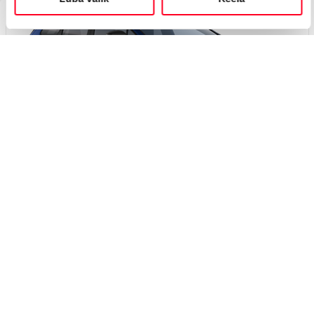
Вскоре
#J165362742
Toyota bZ4X Touring
Active Tech 0 Electric EV (Полный привод) (279 kW)
48 350 €
52 350 €
Начиная от
481 €
ежемесячный платёж *
Электрический
EV
279 кВт
Я заинтересован!
Добавить к сравнению