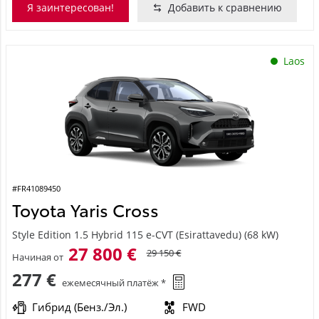
Я заинтересован!
Добавить к сравнению
Laos
#FR41089450
Toyota Yaris Cross
Style Edition 1.5 Hybrid 115 e-CVT (Esirattavedu) (68 kW)
27 800 €
29 150 €
Начиная от
277 €
ежемесячный платёж *
Гибрид (Бенз./Эл.)
FWD