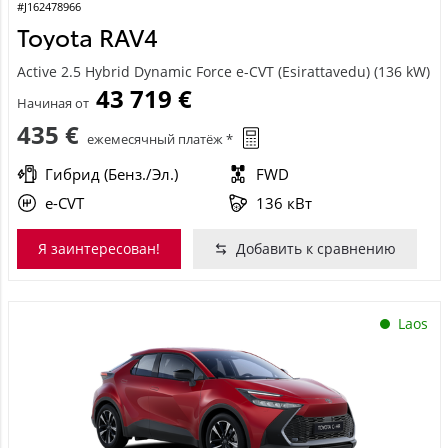
#J162478966
Toyota RAV4
Active 2.5 Hybrid Dynamic Force e-CVT (Esirattavedu) (136 kW)
43 719 €
Начиная от
435 €
ежемесячный платёж *
Гибрид (Бенз./Эл.)
FWD
e-CVT
136 кВт
Я заинтересован!
Добавить к сравнению
Laos