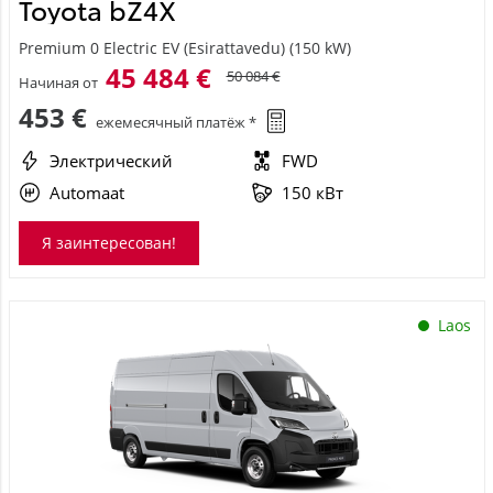
Toyota bZ4X
Premium 0 Electric EV (Esirattavedu) (150 kW)
45 484 €
50 084 €
Начиная от
453 €
ежемесячный платёж *
Электрический
FWD
Automaat
150 кВт
Я заинтересован!
Laos