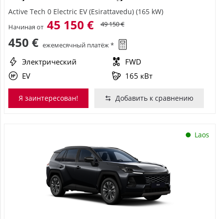
Active Tech 0 Electric EV (Esirattavedu) (165 kW)
45 150 €
49 150 €
Начиная от
450 €
ежемесячный платёж *
Электрический
FWD
EV
165 кВт
Я заинтересован!
Добавить к сравнению
Laos