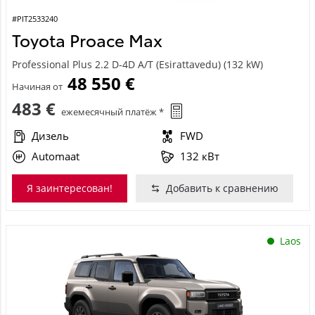
#PIT2533240
Toyota Proace Max
Professional Plus 2.2 D-4D A/T (Esirattavedu) (132 kW)
48 550 €
Начиная от
483 €
ежемесячный платёж *
Дизель
FWD
Automaat
132 кВт
Я заинтересован!
Добавить к сравнению
Laos