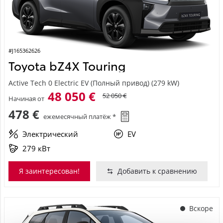
#J165362626
Toyota bZ4X Touring
Active Tech 0 Electric EV (Полный привод) (279 kW)
48 050 €
52 050 €
Начиная от
478 €
ежемесячный платёж *
Электрический
EV
279 кВт
Я заинтересован!
Добавить к сравнению
Вскоре