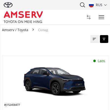
RUS
Amserv / Toyota
Склад
Склад
Laos
#J152458477