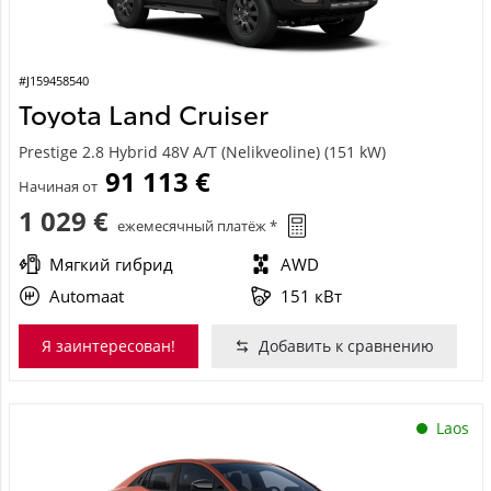
#J159458540
Toyota Land Cruiser
Prestige 2.8 Hybrid 48V A/T (Nelikveoline) (151 kW)
91 113 €
Начиная от
1 029 €
ежемесячный платёж *
Мягкий гибрид
AWD
Automaat
151 кВт
Я заинтересован!
Добавить к сравнению
Laos