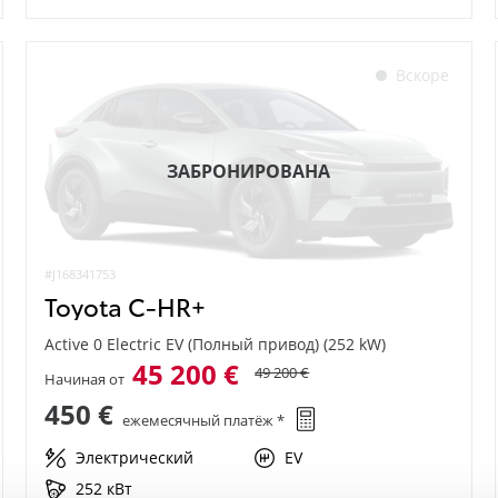
Вскоре
ЗАБРОНИРОВАНА
#J168341753
Toyota C-HR+
Active 0 Electric EV (Полный привод) (252 kW)
45 200 €
49 200 €
Начиная от
450 €
ежемесячный платёж *
Электрический
EV
252 кВт