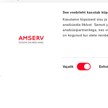
Я заинтересован!
Добавить к сравнению
See veebileht kasutab küp
Kasutame küpsiseid sisu ja
analüüsida liiklust. Samuti
analüüsipartneritega, kes 
Вскоре
on kogunud kui olete nend
Nõusoleku
Vajalik
Eelis
valik
#J167422798
Toyota C-HR+
Executive 0 Electric EV (Полный привод) (252 kW)
49 500 €
53 500 €
Начиная от
493 €
ежемесячный платёж *