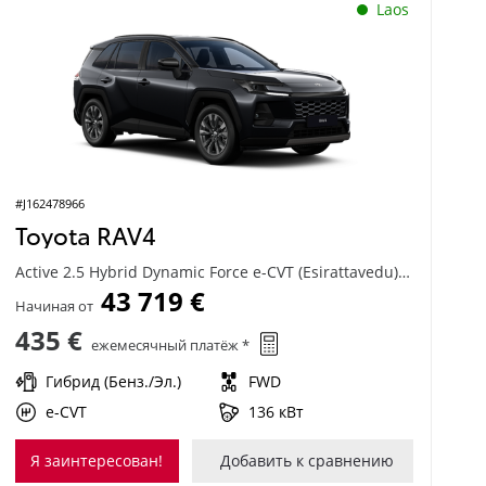
Laos
#J162478966
Toyota RAV4
Active 2.5 Hybrid Dynamic Force e-CVT (Esirattavedu) (136 kW)
43 719 €
Начиная от
435 €
ежемесячный платёж *
Гибрид (Бенз./Эл.)
FWD
e-CVT
136 кВт
Я заинтересован!
Добавить к сравнению