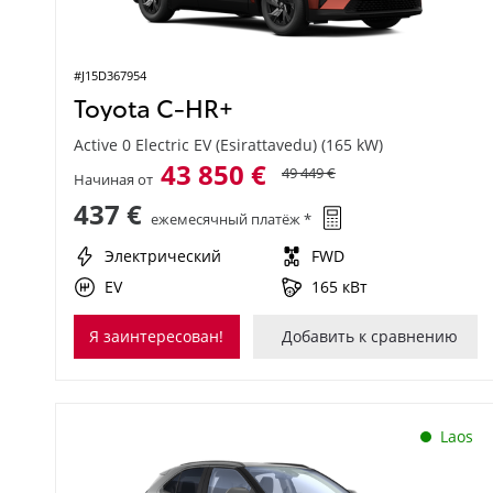
#J15D367954
Toyota C-HR+
Active 0 Electric EV (Esirattavedu) (165 kW)
43 850 €
49 449 €
Начиная от
437 €
ежемесячный платёж *
Электрический
FWD
EV
165 кВт
Я заинтересован!
Добавить к сравнению
Laos