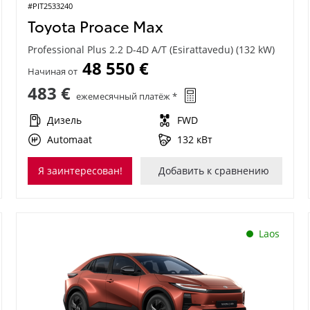
#PIT2533240
Toyota Proace Max
Professional Plus 2.2 D-4D A/T (Esirattavedu) (132 kW)
48 550 €
Начиная от
483 €
ежемесячный платёж *
Дизель
FWD
Automaat
132 кВт
Я заинтересован!
Добавить к сравнению
Laos