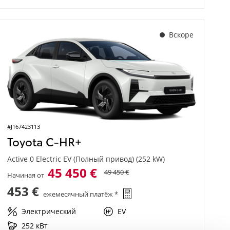
Вскоре
#J167423113
Toyota C-HR+
Active 0 Electric EV (Полный привод) (252 kW)
45 450 €
49 450 €
Начиная от
453 €
ежемесячный платёж *
Электрический
EV
252 кВт