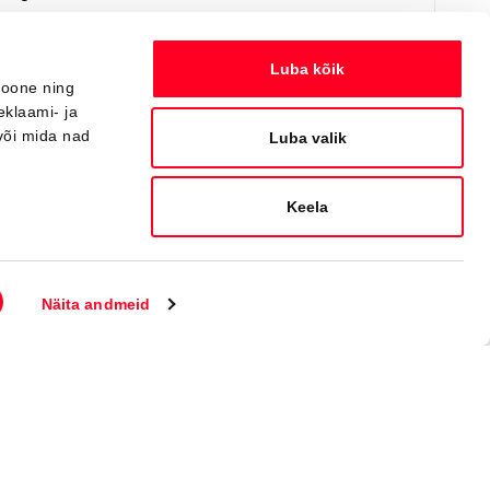
Я заинтересован!
Добавить к сравнению
Luba kõik
ioone ning
eklaami- ja
või mida nad
Вскоре
Luba valik
Keela
Näita andmeid
#J164402820
Toyota bZ4X
Active Tech 0 Electric EV (Полный привод) (252 kW)
44 550 €
48 550 €
Начиная от
444 €
ежемесячный платёж *