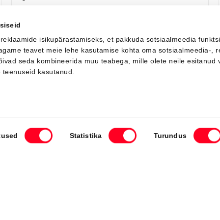
Я заинтересован!
Добавить к сравнению
siseid
 reklaamide isikupärastamiseks, et pakkuda sotsiaalmeedia funkts
 jagame teavet meie lehe kasutamise kohta oma sotsiaalmeedia-, r
võivad seda kombineerida muu teabega, mille olete neile esitanud 
Вскоре
e teenuseid kasutanud.
tused
Statistika
Turundus
#J164402427
Toyota bZ4X
Active Tech 0 Electric EV (Передний привод) (165 kW)
42 550 €
46 550 €
Начиная от
424 €
ежемесячный платёж *