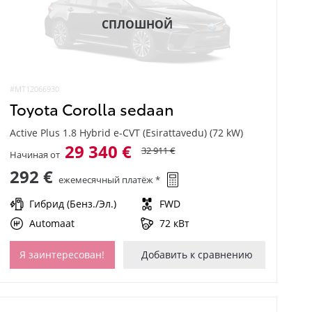
СПЛОШНОЙ
#MT12066930
Toyota Corolla sedaan
Active Plus 1.8 Hybrid e-CVT (Esirattavedu) (72 kW)
29 340 €
32 911 €
Начиная от
292 €
ежемесячный платёж *
Гибрид (Бенз./Эл.)
FWD
Automaat
72 кВт
Я заинтересован!
Добавить к сравнению