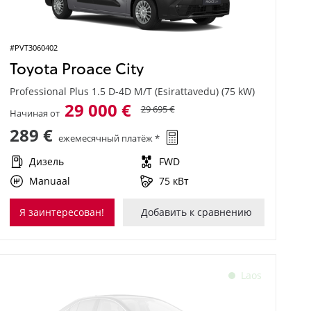
#PVT3060402
Toyota Proace City
Professional Plus 1.5 D-4D M/T (Esirattavedu) (75 kW)
29 000 €
29 695 €
Начиная от
289 €
ежемесячный платёж *
Дизель
FWD
Manuaal
75 кВт
Я заинтересован!
Добавить к сравнению
Laos