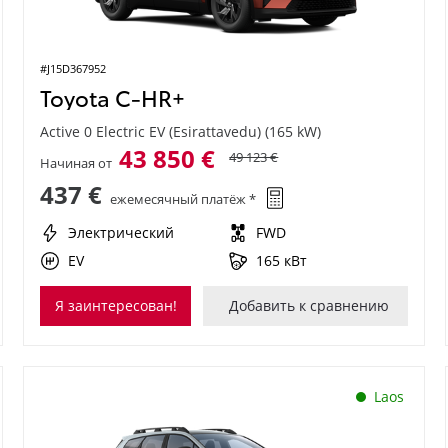
#J15D367952
Toyota C-HR+
Active 0 Electric EV (Esirattavedu) (165 kW)
43 850 €
49 123 €
Начиная от
437 €
ежемесячный платёж *
Электрический
FWD
EV
165 кВт
Я заинтересован!
Добавить к сравнению
Laos