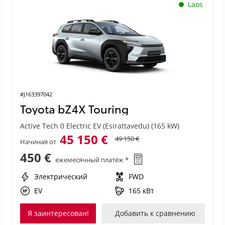
Laos
#J163397042
Toyota bZ4X Touring
Active Tech 0 Electric EV (Esirattavedu) (165 kW)
45 150 €
49 150 €
Начиная от
450 €
ежемесячный платёж *
Электрический
FWD
EV
165 кВт
Я заинтересован!
Добавить к сравнению