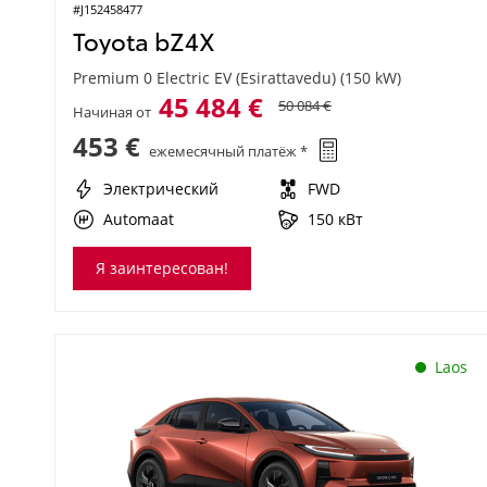
#J152458477
Toyota bZ4X
Premium 0 Electric EV (Esirattavedu) (150 kW)
45 484 €
50 084 €
Начиная от
453 €
ежемесячный платёж *
Электрический
FWD
Automaat
150 кВт
Я заинтересован!
Laos