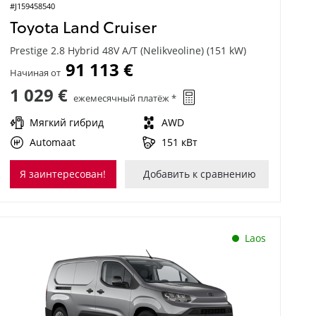
#J159458540
Toyota Land Cruiser
Prestige 2.8 Hybrid 48V A/T (Nelikveoline) (151 kW)
91 113 €
Начиная от
1 029 €
ежемесячный платёж *
Мягкий гибрид
AWD
Automaat
151 кВт
Я заинтересован!
Добавить к сравнению
Laos