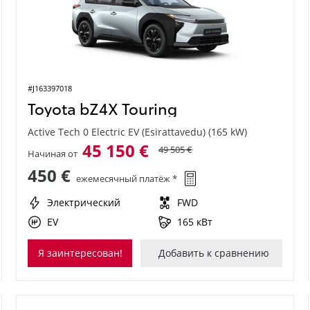
#J163397018
Toyota bZ4X Touring
Active Tech 0 Electric EV (Esirattavedu) (165 kW)
45 150 €
49 505 €
Начиная от
450 €
ежемесячный платёж *
Электрический
FWD
EV
165 кВт
Я заинтересован!
Добавить к сравнению