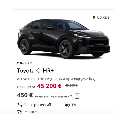
Вскоре
#J167423029
Toyota C-HR+
Active 0 Electric EV (Полный привод) (252 kW)
45 200 €
49 200 €
Начиная от
450 €
ежемесячный платёж *
Электрический
EV
252 кВт