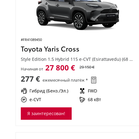
#FR41089450
Toyota Yaris Cross
Style Edition 1.5 Hybrid 115 e-CVT (Esirattavedu) (68 kW)
27 800 €
29 150 €
Начиная от
277 €
ежемесячный платёж *
Гибрид (Бенз./Эл.)
FWD
e-CVT
68 кВт
Я заинтересован!