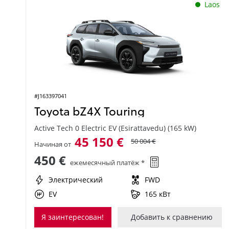
Laos
#J163397041
Toyota bZ4X Touring
Active Tech 0 Electric EV (Esirattavedu) (165 kW)
45 150 €
50 004 €
Начиная от
450 €
ежемесячный платёж *
Электрический
FWD
EV
165 кВт
Я заинтересован!
Добавить к сравнению