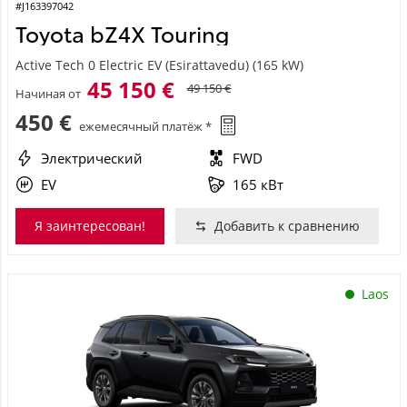
#J163397042
Toyota bZ4X Touring
Active Tech 0 Electric EV (Esirattavedu) (165 kW)
45 150 €
49 150 €
Начиная от
450 €
ежемесячный платёж *
Электрический
FWD
EV
165 кВт
Я заинтересован!
Добавить к сравнению
Laos