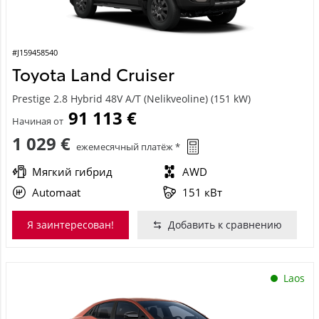
#J159458540
Toyota Land Cruiser
Prestige 2.8 Hybrid 48V A/T (Nelikveoline) (151 kW)
91 113 €
Начиная от
1 029 €
ежемесячный платёж *
Мягкий гибрид
AWD
Automaat
151 кВт
Я заинтересован!
Добавить к сравнению
Laos