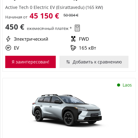
Active Tech 0 Electric EV (Esirattavedu) (165 kW)
45 150 €
50 004 €
Начиная от
450 €
ежемесячный платёж *
Электрический
FWD
EV
165 кВт
Я заинтересован!
Добавить к сравнению
Laos