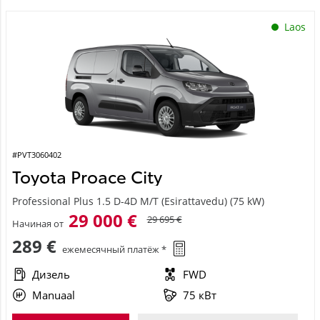
Laos
#PVT3060402
Toyota Proace City
Professional Plus 1.5 D-4D M/T (Esirattavedu) (75 kW)
29 000 €
29 695 €
Начиная от
289 €
ежемесячный платёж *
Дизель
FWD
Manuaal
75 кВт