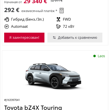
29 340 €
32 911 €
Начиная от
292 €
ежемесячный платёж *
Гибрид (Бенз./Эл.)
FWD
Automaat
72 кВт
Я заинтересован!
Добавить к сравнению
Laos
#J163397041
Toyota bZ4X Touring