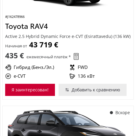
#J162478966
Toyota RAV4
Active 2.5 Hybrid Dynamic Force e-CVT (Esirattavedu) (136 kW)
43 719 €
Начиная от
435 €
ежемесячный платёж *
Гибрид (Бенз./Эл.)
FWD
e-CVT
136 кВт
Я заинтересован!
Добавить к сравнению
Вскоре