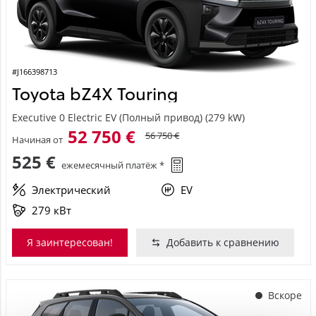
#J166398713
Toyota bZ4X Touring
Executive 0 Electric EV (Полный привод) (279 kW)
52 750 €
56 750 €
Начиная от
525 €
ежемесячный платёж *
Электрический
EV
279 кВт
Я заинтересован!
Добавить к сравнению
Вскоре