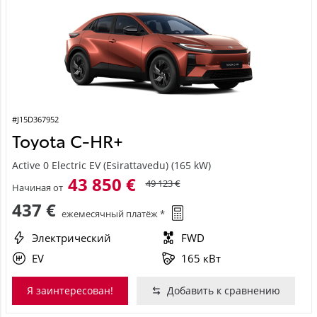
#J15D367952
Toyota C-HR+
Active 0 Electric EV (Esirattavedu) (165 kW)
43 850 €
49 123 €
Начиная от
437 €
ежемесячный платёж *
Электрический
FWD
EV
165 кВт
Я заинтересован!
Добавить к сравнению