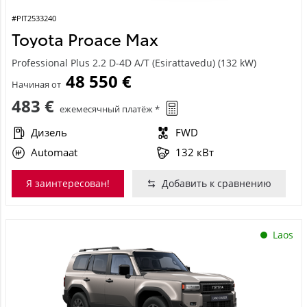
#PIT2533240
Toyota Proace Max
Professional Plus 2.2 D-4D A/T (Esirattavedu) (132 kW)
48 550 €
Начиная от
483 €
ежемесячный платёж *
Дизель
FWD
Automaat
132 кВт
Я заинтересован!
Добавить к сравнению
Laos