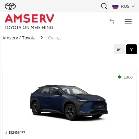
RUS
Amserv / Toyota
Склад
Склад
Laos
#J152458477