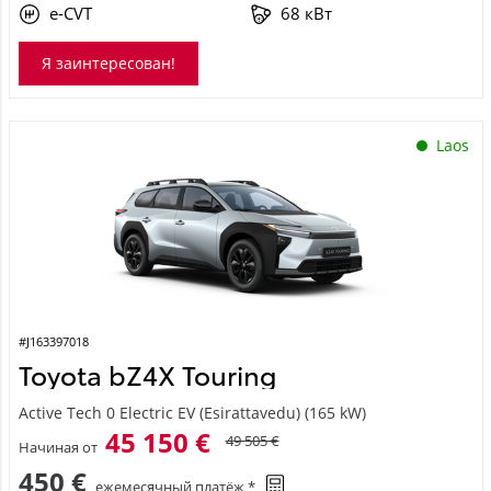
e-CVT
68 кВт
Я заинтересован!
Laos
#J163397018
Toyota bZ4X Touring
Active Tech 0 Electric EV (Esirattavedu) (165 kW)
45 150 €
49 505 €
Начиная от
450 €
ежемесячный платёж *