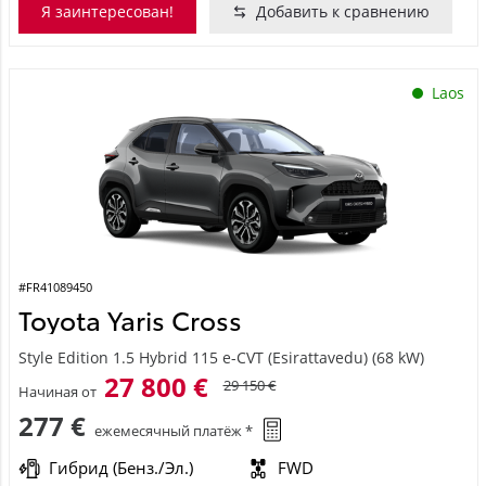
Я заинтересован!
Добавить к сравнению
Laos
#FR41089450
Toyota Yaris Cross
Style Edition 1.5 Hybrid 115 e-CVT (Esirattavedu) (68 kW)
27 800 €
29 150 €
Начиная от
277 €
ежемесячный платёж *
Гибрид (Бенз./Эл.)
FWD