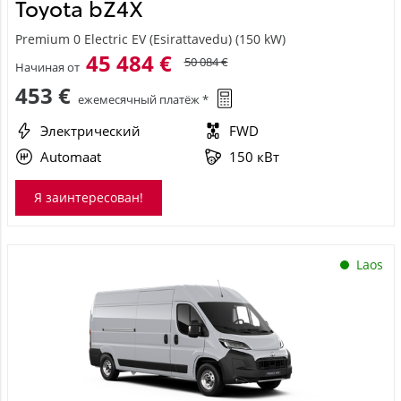
Toyota bZ4X
Premium 0 Electric EV (Esirattavedu) (150 kW)
45 484 €
50 084 €
Начиная от
453 €
ежемесячный платёж *
Электрический
FWD
Automaat
150 кВт
Я заинтересован!
Laos