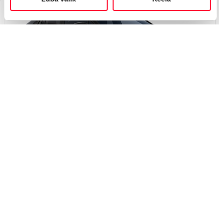
Вскоре
#J167422564
Toyota C-HR+
Executive 0 Electric EV (Полный привод) (252 kW)
49 750 €
53 750 €
Начиная от
495 €
ежемесячный платёж *
Электрический
EV
252 кВт
Я заинтересован!
Добавить к сравнению