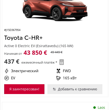
#J15D367954
Toyota C-HR+
Active 0 Electric EV (Esirattavedu) (165 kW)
43 850 €
49 449 €
Начиная от
437 €
ежемесячный платёж *
Электрический
FWD
EV
165 кВт
Я заинтересован!
Добавить к сравнению
Laos