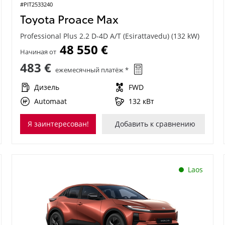
#PIT2533240
Toyota Proace Max
Professional Plus 2.2 D-4D A/T (Esirattavedu) (132 kW)
48 550 €
Начиная от
483 €
ежемесячный платёж *
Дизель
FWD
Automaat
132 кВт
Я заинтересован!
Добавить к сравнению
Laos