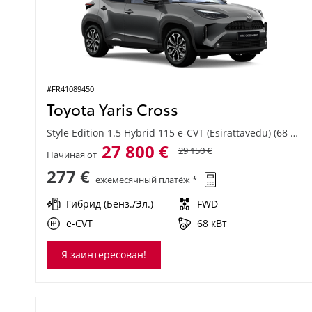
#FR41089450
Toyota Yaris Cross
Style Edition 1.5 Hybrid 115 e-CVT (Esirattavedu) (68 kW)
27 800 €
29 150 €
Начиная от
277 €
ежемесячный платёж *
Гибрид (Бенз./Эл.)
FWD
e-CVT
68 кВт
Я заинтересован!