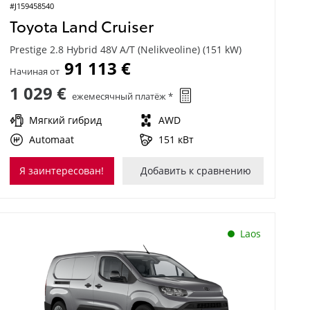
#J159458540
Toyota Land Cruiser
Prestige 2.8 Hybrid 48V A/T (Nelikveoline) (151 kW)
91 113 €
Начиная от
1 029 €
ежемесячный платёж *
Мягкий гибрид
AWD
Automaat
151 кВт
Я заинтересован!
Добавить к сравнению
Laos