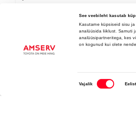
Я заинтересован!
Добавить к сравнению
See veebileht kasutab küp
Kasutame küpsiseid sisu ja
analüüsida liiklust. Samuti
analüüsipartneritega, kes 
Вскоре
on kogunud kui olete nend
Nõusoleku
Vajalik
Eelis
valik
#J167422798
Toyota C-HR+
Executive 0 Electric EV (Полный привод) (252 kW)
49 500 €
53 500 €
Начиная от
493 €
ежемесячный платёж *