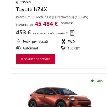
#J152458477
Toyota bZ4X
Premium 0 Electric EV (Esirattavedu) (150 kW)
45 484 €
50 084 €
Начиная от
453 €
ежемесячный платёж *
Электрический
FWD
Automaat
150 кВт
Я заинтересован!
Laos