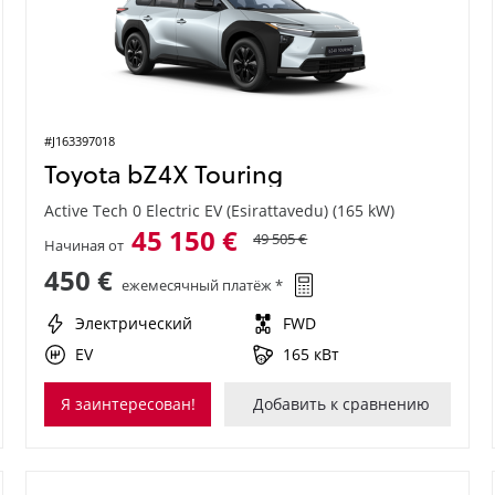
#J163397018
Toyota bZ4X Touring
Active Tech 0 Electric EV (Esirattavedu) (165 kW)
45 150 €
49 505 €
Начиная от
450 €
ежемесячный платёж *
Электрический
FWD
EV
165 кВт
Я заинтересован!
Добавить к сравнению