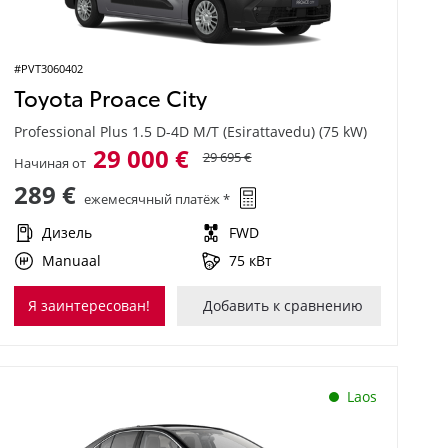
#PVT3060402
Toyota Proace City
Professional Plus 1.5 D-4D M/T (Esirattavedu) (75 kW)
29 000 €
29 695 €
Начиная от
289 €
ежемесячный платёж *
Дизель
FWD
Manuaal
75 кВт
Я заинтересован!
Добавить к сравнению
Laos