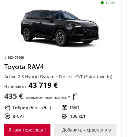
Laos
#J162478966
Toyota RAV4
Active 2.5 Hybrid Dynamic Force e-CVT (Esirattavedu) (136 kW)
43 719 €
Начиная от
435 €
ежемесячный платёж *
Гибрид (Бенз./Эл.)
FWD
e-CVT
136 кВт
Я заинтересован!
Добавить к сравнению