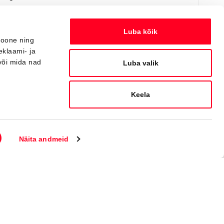
Я заинтересован!
Добавить к сравнению
Luba kõik
ioone ning
eklaami- ja
või mida nad
Вскоре
Luba valik
Keela
Näita andmeid
#J164402820
Toyota bZ4X
Active Tech 0 Electric EV (Полный привод) (252 kW)
44 550 €
48 550 €
Начиная от
444 €
ежемесячный платёж *