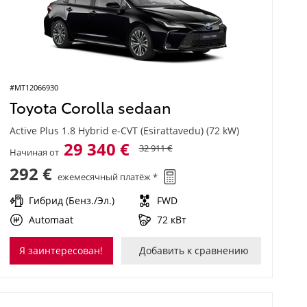
#MT12066930
Toyota Corolla sedaan
Active Plus 1.8 Hybrid e-CVT (Esirattavedu) (72 kW)
29 340 €
32 911 €
Начиная от
292 €
ежемесячный платёж *
Гибрид (Бенз./Эл.)
FWD
Automaat
72 кВт
Я заинтересован!
Добавить к сравнению