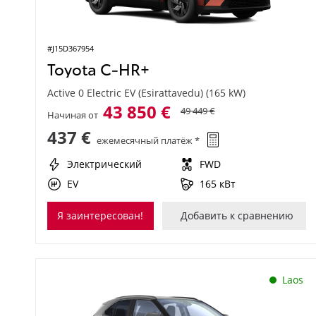
#J15D367954
Toyota C-HR+
Active 0 Electric EV (Esirattavedu) (165 kW)
43 850 €
49 449 €
Начиная от
437 €
ежемесячный платёж *
Электрический
FWD
EV
165 кВт
Я заинтересован!
Добавить к сравнению
Laos