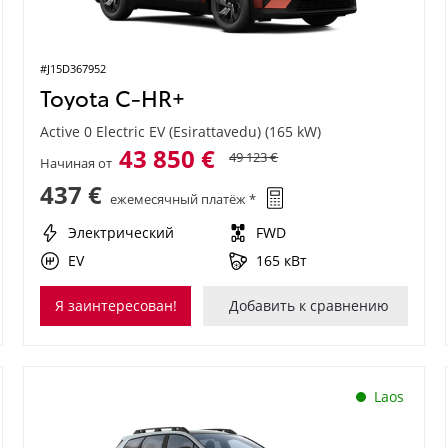
#J15D367952
Toyota C-HR+
Active 0 Electric EV (Esirattavedu) (165 kW)
43 850 €
49 123 €
Начиная от
437 €
ежемесячный платёж *
Электрический
FWD
EV
165 кВт
Я заинтересован!
Добавить к сравнению
Laos