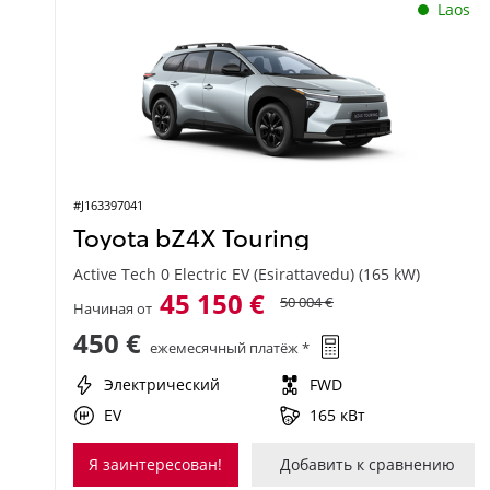
Laos
#J163397041
Toyota bZ4X Touring
Active Tech 0 Electric EV (Esirattavedu) (165 kW)
45 150 €
50 004 €
Начиная от
450 €
ежемесячный платёж *
Электрический
FWD
EV
165 кВт
Я заинтересован!
Добавить к сравнению