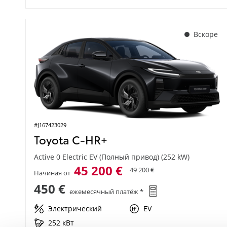
Вскоре
#J167423029
Toyota C-HR+
Active 0 Electric EV (Полный привод) (252 kW)
45 200 €
49 200 €
Начиная от
450 €
ежемесячный платёж *
Электрический
EV
252 кВт