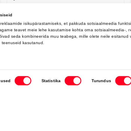
Я заинтересован!
Добавить к сравнению
siseid
 reklaamide isikupärastamiseks, et pakkuda sotsiaalmeedia funkts
 jagame teavet meie lehe kasutamise kohta oma sotsiaalmeedia-, r
võivad seda kombineerida muu teabega, mille olete neile esitanud 
Вскоре
e teenuseid kasutanud.
tused
Statistika
Turundus
#J164402427
Toyota bZ4X
Active Tech 0 Electric EV (Передний привод) (165 kW)
42 550 €
46 550 €
Начиная от
424 €
ежемесячный платёж *