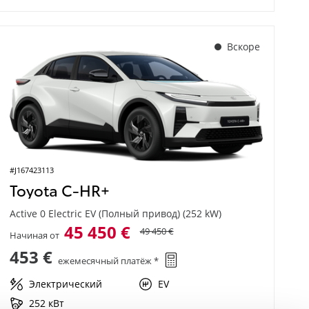
Вскоре
#J167423113
Toyota C-HR+
Active 0 Electric EV (Полный привод) (252 kW)
45 450 €
49 450 €
Начиная от
453 €
ежемесячный платёж *
Электрический
EV
252 кВт