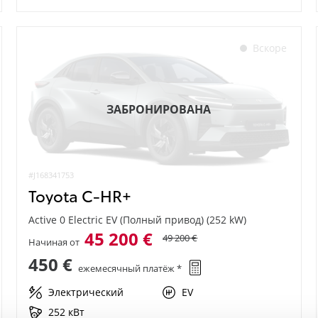
Вскоре
ЗАБРОНИРОВАНА
#J168341753
Toyota C-HR+
Active 0 Electric EV (Полный привод) (252 kW)
45 200 €
49 200 €
Начиная от
450 €
ежемесячный платёж *
Электрический
EV
252 кВт