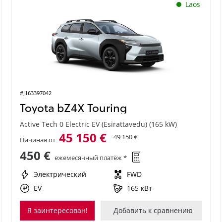
Laos
#J163397042
Toyota bZ4X Touring
Active Tech 0 Electric EV (Esirattavedu) (165 kW)
45 150 €
49 150 €
Начиная от
450 €
ежемесячный платёж *
Электрический
FWD
EV
165 кВт
Я заинтересован!
Добавить к сравнению