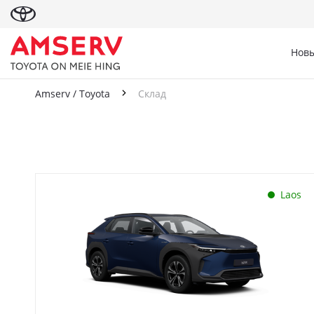
Новы
Amserv / Toyota
Склад
Склад
Laos