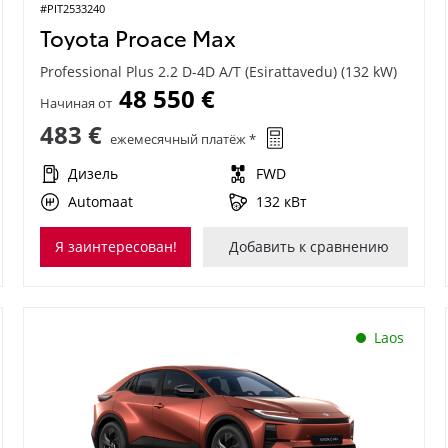
#PIT2533240
Toyota Proace Max
Professional Plus 2.2 D-4D A/T (Esirattavedu) (132 kW)
48 550 €
Начиная от
483 €
ежемесячный платёж *
Дизель
FWD
Automaat
132 кВт
Я заинтересован!
Добавить к сравнению
Laos