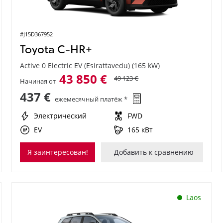
#J15D367952
Toyota C-HR+
Active 0 Electric EV (Esirattavedu) (165 kW)
43 850 €
49 123 €
Начиная от
437 €
ежемесячный платёж *
Электрический
FWD
EV
165 кВт
Я заинтересован!
Добавить к сравнению
Laos