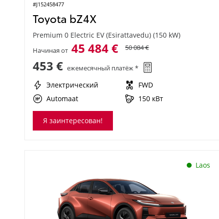
#J152458477
Toyota bZ4X
Premium 0 Electric EV (Esirattavedu) (150 kW)
45 484 €
50 084 €
Начиная от
453 €
ежемесячный платёж *
Электрический
FWD
Automaat
150 кВт
Я заинтересован!
Laos