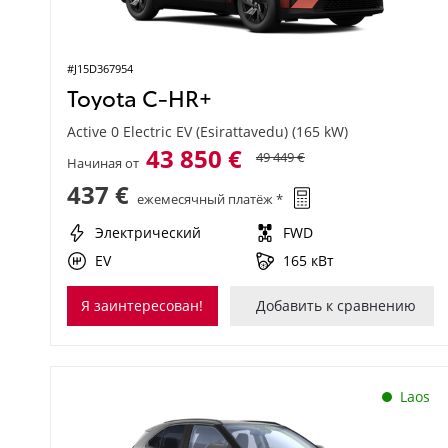
#J15D367954
Toyota C-HR+
Active 0 Electric EV (Esirattavedu) (165 kW)
43 850 €
49 449 €
Начиная от
437 €
ежемесячный платёж *
Электрический
FWD
EV
165 кВт
Я заинтересован!
Добавить к сравнению
Laos