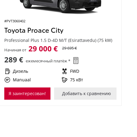
#PVT3060402
Toyota Proace City
Professional Plus 1.5 D-4D M/T (Esirattavedu) (75 kW)
29 000 €
29 695 €
Начиная от
289 €
ежемесячный платёж *
Дизель
FWD
Manuaal
75 кВт
Я заинтересован!
Добавить к сравнению