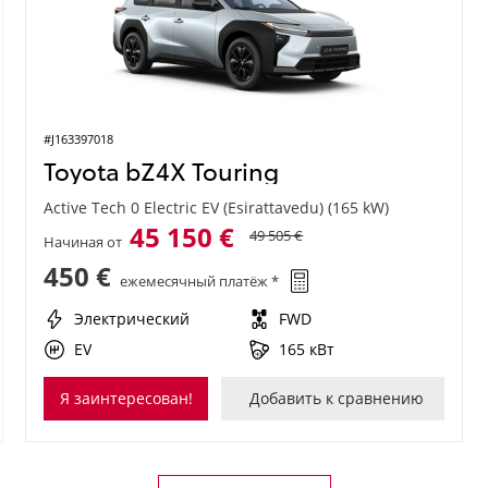
#J163397018
Toyota bZ4X Touring
Active Tech 0 Electric EV (Esirattavedu) (165 kW)
45 150 €
49 505 €
Начиная от
450 €
ежемесячный платёж *
Электрический
FWD
EV
165 кВт
Я заинтересован!
Добавить к сравнению