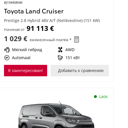
#J159458540
Toyota Land Cruiser
Prestige 2.8 Hybrid 48V A/T (Nelikveoline) (151 kW)
91 113 €
Начиная от
1 029 €
ежемесячный платёж *
Мягкий гибрид
AWD
Automaat
151 кВт
Я заинтересован!
Добавить к сравнению
Laos