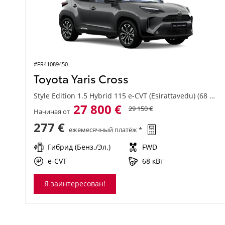
#FR41089450
Toyota Yaris Cross
Style Edition 1.5 Hybrid 115 e-CVT (Esirattavedu) (68 kW)
27 800 €
29 150 €
Начиная от
277 €
ежемесячный платёж *
Гибрид (Бенз./Эл.)
FWD
e-CVT
68 кВт
Я заинтересован!